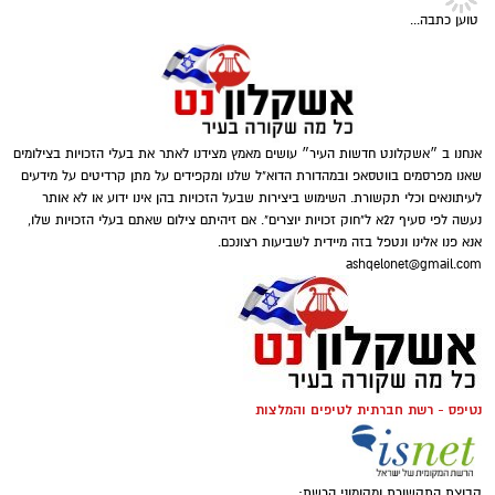
ומסייעת בקבלת החלטות מושכלות. תוצאות
תגים:
תרומה לנזקקים
,
תרומה לחיילים
,
תרומה
מדויקות תלויות גם בניסיון הבודק ובשימוש בציוד
טוען כתבה...
לניצולי שואה
מתקדם.
חשוב להבין שהבדיקה אינה מתאימה לכל מצב.
היא דורשת הסכמה מלאה של הנבדק ושיתוף
פעולה כדי להבטיח תוצאות תקפות. מומחי שגב
אנחנו ב ״אשקלונט חדשות העיר״ עושים מאמץ מצידנו לאתר את בעלי הזכויות בצילומים
שאנו מפרסמים בווטסאפ ובמהדורת הדוא"ל שלנו ומקפידים על מתן קרדיטים על מידעים
פוליגרף מדגישים את הצורך בהכנה נכונה לפני
לעיתונאים וכלי תקשורת. השימוש ביצירות שבעל הזכויות בהן אינו ידוע או לא אותר
הבדיקה. הכנה זו כוללת הסבר מפורט על השלבים
נעשה לפי סעיף 27א ל"חוק זכויות יוצרים". אם זיהיתם צילום שאתם בעלי הזכויות שלו,
השונים.
אנא פנו אלינו ונטפל בזה מיידית לשביעות רצונכם.
ashqelonet@gmail.com
בדיקת פוליגרף במסגרת תעסוקתית
במקומות עבודה שבהם נדרשת רמת אמינות
גבוהה, בדיקת פוליגרף יכולה לשמש כחלק מתהליך
נטיפס - רשת חברתית לטיפים והמלצות
קרדיט תמונה magnific
המיון. היא מסייעת למעסיקים לוודא שהמועמדים