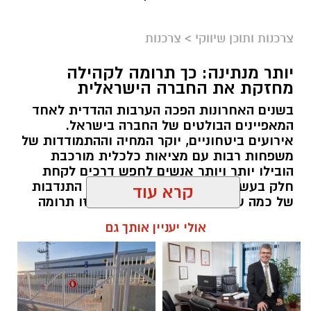
צרכנות ותוכן שיווקי
>
צרכנות
יותר מנתינה: כך תרומה לקהילה
מחזקת את החברה הישראלית
בשנים האחרונות הפכה הערבות ההדדית לאחד
המאפיינים הבולטים של החברה בישראל.
אירועים ביטחוניים, יוקר המחיה וההתמודדות של
magnific
משפחות רבות עם מציאות כלכלית מורכבת
הובילו יותר ויותר אנשים לחפש דרכים לקחת
הבדיקה מבוססת על ניטור תגובות פיזיולוגיות של
חלק בעשייה חברתית. עבור חלקם זו התנדבות
קרא עוד
הגוף כמו דופק, לחץ דם וקצב נשימה המסייעות
של כמה שעות בחודש, עבור אחרים זו תרומה
בזיהוי אי התאמות.
כספית או העברת מוצרים חיוניים, אך המכנה
אולי יעניין אותך גם
המשותף לכולם הוא ההבנה שגם פעולה קטנה
ההחלטה על ביצוע בדיקת פוליגרף תלויה בנסיבות
יכולה ליצור שינוי משמעותי. עמותות הפועלות
ברחבי הארץ מצליחות לחבר בין הרצון של
הספציפיות של כל מקרה. היא מתאימה במיוחד
הציבור לעזור לבין הצרכים האמיתיים בשטח,
כאשר קיימים חשדות או מחלוקות שדורשות בירור
ולהפוך כל תרומה לסיוע שמגיע למי שזקוק לו
מעמיק. שילוב של שיטות מקצועיות מבטיח תהליך
בזמן הנכון ובדרך מכבדת.