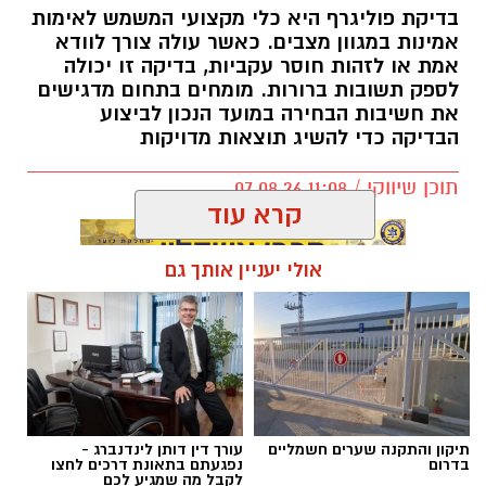
בדיקת פוליגרף היא כלי מקצועי המשמש לאימות
אמינות במגוון מצבים. כאשר עולה צורך לוודא
אמת או לזהות חוסר עקביות, בדיקה זו יכולה
לספק תשובות ברורות. מומחים בתחום מדגישים
את חשיבות הבחירה במועד הנכון לביצוע
הבדיקה כדי להשיג תוצאות מדויקות
תוכן שיווקי / 11:08 07.08.26
קרא עוד
אולי יעניין אותך גם
תגים:
בדיקת פוליגרף
תיקון והתקנה שערים חשמליים
עורך דין דותן לינדנברג -
בדרום
נפגעתם בתאונת דרכים לחצו
לקבל מה שמגיע לכם