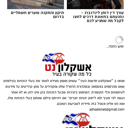
אמין וממוקד. בנוסף חשוב לשקול את ההקשר
הרגשי והמשפטי לפני קבלת החלטה.
תוכן שיווקי / 10:04 06.08.26
עורך דין דותן לינדנברג -
תיקון והתקנה שערים חשמליים
נפגעתם בתאונת דרכים לחצו
בדרום
לקבל מה שמגיע לכם
במצבים רבים מומלץ לפנות למומחים מנוסים
שמבינים את הדקויות של התהליך.
בדיקת
פוליגרף
מאפשרת קבלת תמונה ברורה יותר
טוען כתבה...
ומסייעת בקבלת החלטות מושכלות. תוצאות
תגים:
תרומה לנזקקים
,
תרומה לחיילים
,
תרומה
מדויקות תלויות גם בניסיון הבודק ובשימוש בציוד
לניצולי שואה
מתקדם.
חשוב להבין שהבדיקה אינה מתאימה לכל מצב.
אנחנו ב ״אשקלונט חדשות העיר״ עושים מאמץ מצידנו לאתר את בעלי הזכויות בצילומים
היא דורשת הסכמה מלאה של הנבדק ושיתוף
שאנו מפרסמים בווטסאפ ובמהדורת הדוא"ל שלנו ומקפידים על מתן קרדיטים על מידעים
פעולה כדי להבטיח תוצאות תקפות. מומחי שגב
לעיתונאים וכלי תקשורת. השימוש ביצירות שבעל הזכויות בהן אינו ידוע או לא אותר
נעשה לפי סעיף 27א ל"חוק זכויות יוצרים". אם זיהיתם צילום שאתם בעלי הזכויות שלו,
פוליגרף מדגישים את הצורך בהכנה נכונה לפני
אנא פנו אלינו ונטפל בזה מיידית לשביעות רצונכם.
הבדיקה. הכנה זו כוללת הסבר מפורט על השלבים
ashqelonet@gmail.com
השונים.