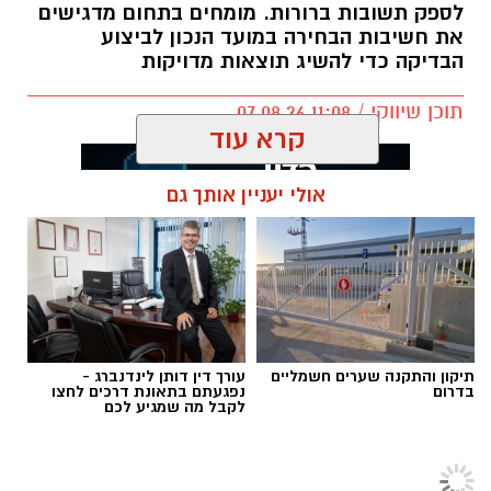
לספק תשובות ברורות. מומחים בתחום מדגישים
את חשיבות הבחירה במועד הנכון לביצוע
הבדיקה כדי להשיג תוצאות מדויקות
תוכן שיווקי / 11:08 07.08.26
קרא עוד
אולי יעניין אותך גם
תגים:
בדיקת פוליגרף
קרדיט תמונה magnific
תיקון והתקנה שערים חשמליים
עורך דין דותן לינדנברג -
בדרום
נפגעתם בתאונת דרכים לחצו
לקבל מה שמגיע לכם
למה דווקא מערכת סולארית קרקעית
?
צרכנות ותוכן שיווקי
>
צרכנות
כאשר שטח הגג אינו מספיק או שאינו מתאים