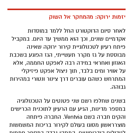
יזמות ירוקה: מהמחקר אל השוק
לאחר סיום הדוקטורט החל ללמד במוסדות
אקדמיים שונים, וכך הוא ממשיך עד היום. במקביל
פיתח רעיון לטכנולוגיית קירור ירוקה שאינה
מבוססת על גז מקרר תעשייתי, הגז הפוגע בשכבת
האוזון ואחראי במידה רבה לאפקט החממה, אלא
על אוויר ומים בלבד, תוך ניצול אפקט פיזיקלי
המתרחש כשהם עוברים דרך צינור ונטורי במהירות
גבוהה.
בשנים שחלפו רשם שני פטנטים על הטכנולוגיה
במספר מדינות, הגיע עם הרעיון לתוכנית הכרישים
והקים חברה בשם Ventvia. החברה פיתחה
מוצרראשון מסוגו בעולם לקירור בריכות המשמשות
לגידולים הידרופוניים. המתקן נבדק במספר חממות