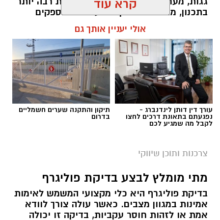
גגות, מערכת קרקעית מעניקה גמישות רבה יותר
קרא עוד
בתכנון, מאפשרת התקנת מערכות בהספקים
גבוהים ומקלה על ביצוע תחזוקה שוטפת.
אולי יעניין אותך גם
במקביל, העלייה במודעות לניהול אנרגיה יעיל
הובילה לכך שיותר פרויקטים משלבים כבר בשלב
התכנון גם פתרונות אגירה, במטרה להפיק ערך
גבוה יותר מהחשמל המיוצר. השילוב בין ייצור
חשמל לבין אגירת אנרגיה הופך את המערכת
לגמישה יותר ומאפשר להתאים אותה לצרכים
המשתנים של העסק לאורך השנים.
עורך דין דותן לינדנברג -
תיקון והתקנה שערים חשמליים
נפגעתם בתאונת דרכים לחצו
בדרום
תוכן שיווקי / 10:30 09.08.26
לקבל מה שמגיע לכם
צרכנות ותוכן שיווקי
מתי מומלץ לבצע בדיקת פוליגרף
בדיקת פוליגרף היא כלי מקצועי המשמש לאימות
תגים:
תוספת אגירה למערכת
,
אגירת חשמל בסוללות
אמינות במגוון מצבים. כאשר עולה צורך לוודא
,
מערכת סולארית קרקעית
אמת או לזהות חוסר עקביות, בדיקה זו יכולה