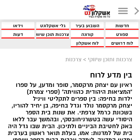
חדשות
השבוע בעיר
גלי אשקלונט
וידאו
ספורט
קורונה
צרכנות תוכן שיווקי
דעות
לוח דרושים
לוח אשקלון
צרכנות ותוכן שיווקי
>
צרכנות
בין מדע לרוח
ראיון עם יצחק מרקסמר, סופר ומדען, על ספרו
"המציאות היהודית כהוויתה" (ספרי צמרת)
ילדות בחיפה: בין ספרים לתקליטי וויניל
יצחק מרקסמר נולד וגדל בחיפה, בן יחיד להוריו,
בשכונת כרמל צרפתי. את שנות בית הספר
היסודי עשה בטשרניחובסקי, ובהמשך עבר ללאו
באק לחטיבת הביניים ולתיכון. הבית שבו גדל היה
בית של למדנות: אמו, בעלת תואר ראשון בערבית