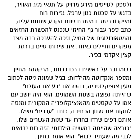
ולספק לטייסים מידע מדויק על תנאי מזג האוויר,
בדגש על סכנות כגון ערפל, גזירות רוח
ומייקרוברסט. במסגרת שנת הקבע שחתם עליה,
כתב ספר עבור גף החיזוי שנכנס להכשרת החזאים
והמטאורולוגים של החיל, וזכה להערכה רבה מצד
מפקדים וחיילים כאחד. את שירותו סיים בדרגת
קצין אקדמי בכיר.
כשמדובר על ראשית דרכו ככותב, מרקסמר מחייך
ומספר אנקדוטה מהילדות: בגיל שמונה ניסה לכתוב
מעין אנציקלופדיה, בהשראת "דע את העולם"
שהייתה נפוצה בשנות השמונים. הוא היה יושב עם
אמו על טקסטים מהאנציקלופדיה המקורית ומנסה
לחקות את סגנון הכתיבה, כותב "ערכים" משלו.
אותם דפים שרדו בחדרו עד שנות העשרים שלו.
"כנראה שהייתה במעשה הילדותי הזה רוח נבואית
לגבי מה שעתיד לבוא", הוא אומר בחיוך.