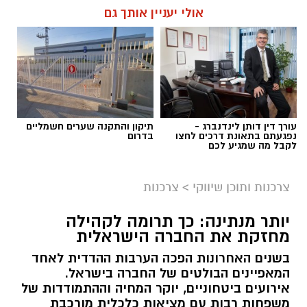
אולי יעניין אותך גם
תגים:
בדיקת פוליגרף
עורך דין דותן לינדנברג -
תיקון והתקנה שערים חשמליים
נפגעתם בתאונת דרכים לחצו
בדרום
לקבל מה שמגיע לכם
צרכנות ותוכן שיווקי
>
צרכנות
יותר מנתינה: כך תרומה לקהילה
מחזקת את החברה הישראלית
בשנים האחרונות הפכה הערבות ההדדית לאחד
המאפיינים הבולטים של החברה בישראל.
אירועים ביטחוניים, יוקר המחיה וההתמודדות של
magnific
משפחות רבות עם מציאות כלכלית מורכבת