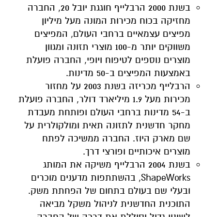
בשנת 2000 הרבלייף חוגגת יובל 20, החברה
מחזיקה בכוח מכירות המונה מעל מיליון
מפיצים עצמאיים ברחבי העולם, המפיצים
משווקים יותר מ-100 מוצרי תזונה ומגוון
מוצרים נוספים לטיפוח ויופי, החברה פועלת
באמצעות המפיצים ב-50 מדינות.
הרבלייף מכריזה בשנת 2003 על מחזור
מכירות מעל 1.9 מיליארד דולר, החברה פועלת
ב-54 מדינות ברחבי העולם ופותחת מעבדת
מחקר חדשנית לתזונה תאית ומולקולרית על
שם מארק היוז. החברה ממשיכה לפתח
מוצרים איכותיים ופורצי דרך.
בשנת 2004 הרבלייף משיקה את המותג
ShapeWorks
, בהשתתפות מדענים מוכרים
ובעלי שם בעולם בתחום של הפחתת משק.
התוכנית החדשנית לניהול משקל מביאה
לשינוי גדול וסוללת את דרכה של החברה