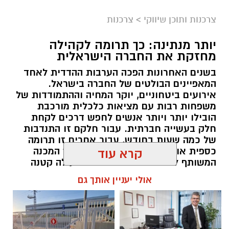
צרכנות ותוכן שיווקי
>
צרכנות
יותר מנתינה: כך תרומה לקהילה
מחזקת את החברה הישראלית
בשנים האחרונות הפכה הערבות ההדדית לאחד
המאפיינים הבולטים של החברה בישראל.
אירועים ביטחוניים, יוקר המחיה וההתמודדות של
משפחות רבות עם מציאות כלכלית מורכבת
הובילו יותר ויותר אנשים לחפש דרכים לקחת
חלק בעשייה חברתית. עבור חלקם זו התנדבות
של כמה שעות בחודש, עבור אחרים זו תרומה
כספית או העברת מוצרים חיוניים, אך המכנה
קרא עוד
המשותף לכולם הוא ההבנה שגם פעולה קטנה
יכולה ליצור שינוי משמעותי. עמותות הפועלות
אולי יעניין אותך גם
ברחבי הארץ מצליחות לחבר בין הרצון של
הציבור לעזור לבין הצרכים האמיתיים בשטח,
ולהפוך כל תרומה לסיוע שמגיע למי שזקוק לו
בזמן הנכון ובדרך מכבדת.