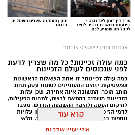
תוכן שיווקי / 10:04 06.08.26
עורך דין דותן לינדנברג -
תיקון והתקנה שערים חשמליים
נפגעתם בתאונת דרכים לחצו
בדרום
לקבל מה שמגיע לכם
צרכנות ותוכן שיווקי
>
צרכנות
תגים:
תרומה לנזקקים
,
תרומה לחיילים
,
תרומה
כמה עולה זכיינות? כל מה שצריך לדעת
לניצולי שואה
לפני שנכנסים לעולם הזכיינות
כמה עולה זכיינות? זו אחת השאלות הראשונות
שמעסיקות יזמים המעוניינים לפתוח עסק תחת
מותג מוכר. התשובה אינה אחידה, שכן עלות
הזכיינות משתנה בהתאם לרשת, לתחום הפעילות,
למיקום העסק ולהיקף ההשקעה הנדרש. מעבר
לדמי הזיכיון עצמם, יש להביא בחשבון עלויות
קרא עוד
נוספות כמו הקמת הסניף, רכישת ציוד, מלאי
ראשוני, שיווק והוצאות תפעול. לכן חשוב לבחון
אולי יעניין אותך גם
את התמונה המלאה לפני קבלת החלטה.