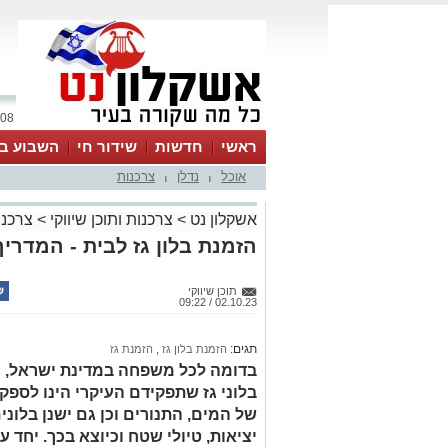
08 אוגוסט 2026 / 02:13
ראשי
חדשות
שידור חי
השבוע בע
אוכל
נדלן
צרכנות
|
|
אשקלון נט
>
צרכנות ותוכן שיווקי
>
צרכנו
הזמנת בלון גז לבית - המדרי
תוכן שיווקי
02.10.23 / 09:22
תגים:
הזמנת בלון גז
,
הזמנת גז
בדומה לכל משפחה במדינת ישראל, י
בלוני גז שתפקידם העיקרי הינו לספק
של המים, התנורים וכן גם ישנן בלוני
יציאות, טיולי שטח וכיוצא בכך. יחד ע