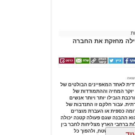
יות של הגוף כמו דופק, לחץ דם וקצב
ת
בנסיבות הספציפיות של כל מקרה. היא
הילה מחזקת את החברה
חלוקות שדורשות בירור מעמיק. שילוב
ממוקד. בנוסף חשוב לשקול את ההקשר
ים שמבינים את הדקויות של
ונה ברורה יותר ומסייעת בקבלת
שואה
גם בניסיון הבודק ובשימוש בציוד
ית לאחד המאפיינים הבולטים של
 יוקר המחיה וההתמודדות של
 מצב. היא דורשת הסכמה מלאה של
כבת הובילו יותר ויותר אנשים
תקפות. מומחי שגב פוליגרף מדגישים
ית. עבור חלקם זו התנדבות של
נה זו כוללת הסבר מפורט על השלבים
ומה כספית או העברת מוצרים
וא ההבנה שגם פעולה קטנה יכולה
ות ברחבי הארץ מצליחות לחבר בין
 האמיתיים בשטח, ולהפוך כל
וד
עסוקתית