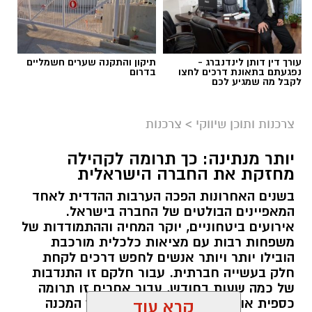
עורך דין דותן לינדנברג -
תיקון והתקנה שערים חשמליים
נפגעתם בתאונת דרכים לחצו
בדרום
לקבל מה שמגיע לכם
צרכנות ותוכן שיווקי
>
צרכנות
יותר מנתינה: כך תרומה לקהילה
מחזקת את החברה הישראלית
בשנים האחרונות הפכה הערבות ההדדית לאחד
המאפיינים הבולטים של החברה בישראל.
אירועים ביטחוניים, יוקר המחיה וההתמודדות של
משפחות רבות עם מציאות כלכלית מורכבת
הובילו יותר ויותר אנשים לחפש דרכים לקחת
חלק בעשייה חברתית. עבור חלקם זו התנדבות
של כמה שעות בחודש, עבור אחרים זו תרומה
כספית או העברת מוצרים חיוניים, אך המכנה
קרא עוד