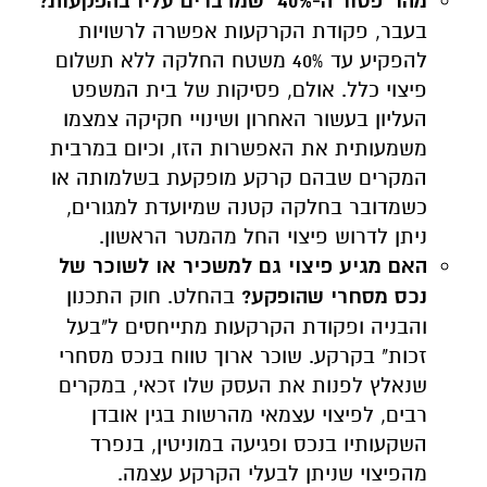
מהו "פטור ה-40%" שמדברים עליו בהפקעות
?
בעבר, פקודת הקרקעות אפשרה לרשויות
להפקיע עד 40% משטח החלקה ללא תשלום
פיצוי כלל. אולם, פסיקות של בית המשפט
העליון בעשור האחרון ושינויי חקיקה צמצמו
משמעותית את האפשרות הזו, וכיום במרבית
המקרים שבהם קרקע מופקעת בשלמותה או
כשמדובר בחלקה קטנה שמיועדת למגורים,
ניתן לדרוש פיצוי החל מהמטר הראשון.
האם מגיע פיצוי גם למשכיר או לשוכר של
נכס מסחרי שהופקע
?
בהחלט. חוק התכנון
והבניה ופקודת הקרקעות מתייחסים ל"בעל
זכות" בקרקע. שוכר ארוך טווח בנכס מסחרי
שנאלץ לפנות את העסק שלו זכאי, במקרים
רבים, לפיצוי עצמאי מהרשות בגין אובדן
השקעותיו בנכס ופגיעה במוניטין, בנפרד
מהפיצוי שניתן לבעלי הקרקע עצמה.