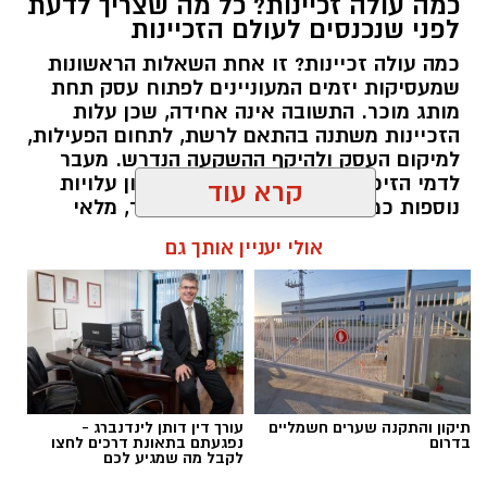
כמה עולה זכיינות? כל מה שצריך לדעת
לניצולי שואה
לפני שנכנסים לעולם הזכיינות
כמה עולה זכיינות? זו אחת השאלות הראשונות
שמעסיקות יזמים המעוניינים לפתוח עסק תחת
מותג מוכר. התשובה אינה אחידה, שכן עלות
הזכיינות משתנה בהתאם לרשת, לתחום הפעילות,
למיקום העסק ולהיקף ההשקעה הנדרש. מעבר
לדמי הזיכיון עצמם, יש להביא בחשבון עלויות
נוספות כמו הקמת הסניף, רכישת ציוד, מלאי
ראשוני, שיווק והוצאות תפעול. לכן חשוב לבחון
קרא עוד
את התמונה המלאה לפני קבלת החלטה.
אולי יעניין אותך גם
תוכן שיווקי / 09:57 06.08.26
קרדיט תמונה magnific
הצרכים החברתיים משתנים – והסיוע משתנה
תגים:
כמה עולה זכיינות
תיקון והתקנה שערים חשמליים
עורך דין דותן לינדנברג -
בדרום
נפגעתם בתאונת דרכים לחצו