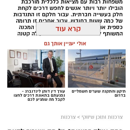
משפחות רבות עם מציאות כלכלית מורכבת
הובילו יותר ויותר אנשים לחפש דרכים לקחת
חלק בעשייה חברתית. עבור חלקם זו התנדבות
של כמה שעות בחודש, עבור אחרים זו תרומה
כספית או העברת מוצרים חיוניים, אך המכנה
קרא עוד
המשותף לכולם הוא ההבנה שגם פעולה קטנה
יכולה ליצור שינוי משמעותי. עמותות הפועלות
אולי יעניין אותך גם
ברחבי הארץ מצליחות לחבר בין הרצון של
הציבור לעזור לבין הצרכים האמיתיים בשטח,
ולהפוך כל תרומה לסיוע שמגיע למי שזקוק לו
בזמן הנכון ובדרך מכבדת.
תוכן שיווקי / 10:04 06.08.26
תיקון והתקנה שערים חשמליים
עורך דין דותן לינדנברג -
בדרום
נפגעתם בתאונת דרכים לחצו
לקבל מה שמגיע לכם
צרכנות ותוכן שיווקי
>
צרכנות
תגים:
תרומה לנזקקים
,
תרומה לחיילים
,
תרומה