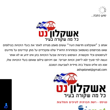
איתם
לקבל מה שמגיע לכם
בעבר זוהו עמותות בעיקר עם חלוקת סלי מזון
לקראת חגי ישראל, אך כיום תחומי הפעילות רחבים
הרבה יותר. לצד סיוע למשפחות המתמודדות עם
טוען כתבה...
קושי כלכלי, פועלות עמותות רבות למען קשישים,
חיילים בודדים, ניצולי שואה ואנשים שנקלעו
למשבר בעקבות מחלה, אובדן מקום עבודה או
אירועים בלתי צפויים. המשמעות היא שתרומה
אנחנו ב ״אשקלונט חדשות העיר״ עושים מאמץ מצידנו לאתר את בעלי הזכויות בצילומים
אינה מתורגמת רק למוצר אחד או לחבילת מזון,
שאנו מפרסמים בווטסאפ ובמהדורת הדוא"ל שלנו ומקפידים על מתן קרדיטים על מידעים
אלא למעטפת שלמה הכוללת מוצרים חיוניים, ציוד,
לעיתונאים וכלי תקשורת. השימוש ביצירות שבעל הזכויות בהן אינו ידוע או לא אותר
נעשה לפי סעיף 27א ל"חוק זכויות יוצרים". אם זיהיתם צילום שאתם בעלי הזכויות שלו,
ליווי אישי ולעיתים גם סיוע נקודתי המאפשר
אנא פנו אלינו ונטפל בזה מיידית לשביעות רצונכם.
לאנשים לשמור על שגרת חיים מכובדת. ככל
ashqelonet@gmail.com
קרדיט תמונה - pixabay
שהצרכים משתנים, כך גם דרכי הפעולה של
הארגונים החברתיים, המפתחים מיזמים חדשים
ומעניקים מענה מותאם למציאות המשתנה
.
מה כוללת העלות של זכיינות
?