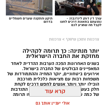
עורך דין דותן לינדנברג -
תיקון והתקנה שערים חשמליים
נפגעתם בתאונת דרכים לחצו
בדרום
לקבל מה שמגיע לכם
צרכנות ותוכן שיווקי
>
צרכנות
יותר מנתינה: כך תרומה לקהילה
מחזקת את החברה הישראלית
בשנים האחרונות הפכה הערבות ההדדית לאחד
המאפיינים הבולטים של החברה בישראל.
אירועים ביטחוניים, יוקר המחיה וההתמודדות של
משפחות רבות עם מציאות כלכלית מורכבת
magnific
הובילו יותר ויותר אנשים לחפש דרכים לקחת
חלק בעשייה חברתית. עבור חלקם זו התנדבות
הבדיקה מבוססת על ניטור תגובות פיזיולוגיות של
של כמה שעות בחודש, עבור אחרים זו תרומה
הגוף כמו דופק, לחץ דם וקצב נשימה המסייעות
כספית או העברת מוצרים חיוניים, אך המכנה
קרא עוד
בזיהוי אי התאמות.
המשותף לכולם הוא ההבנה שגם פעולה קטנה