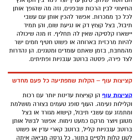
החיצוני לבין הרכות שבפנים, וזה מה שהופך אותן
לכל כך ממכרות. אפשר להכין אותן עם עשבי
תיבול, בצל קצוץ דק או נגיעת שום, והן תמיד
יישארו קלסיקה שאין לה תחליף. זו מנה שיכולה
להיות מרכזית בארוחה או פשוט חטיף חמים ישר
מהמחבת, בזמן שאתם עומדים ומטגנים. הן נהדרות
לצד פירה, פסטה ברוטב עגבניות ופתיתים.
קציצות עוף – הקלות שמפתיעה כל פעם מחדש
קציצות עוף
הן קציצות עדינות יותר עם רכות
וקלילות נעימה. העוף סופג טעמים בצורה מושלמת
ומתמזג עם עשבי תיבול, קישוא מגורד או בצל
מטוגן ויוצר מרקם כמעט נימוח. אפשר לבשל אותן
ברוטב עגבניות קליל, ברוטב קארי עדין או פשוט
לטגן קלות ולסיים בתנור. כל גרסה מביאה איתה