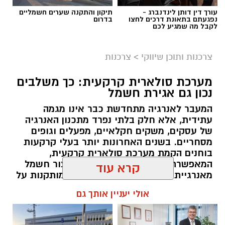
עורך דין דותן לינדנברג -
תיקון והתקנה שערים חשמליים
נפגעתם בתאונת דרכים לחצו
בדרום
לקבל מה שמגיע לכם
צרכנות ותוכן שיווקי
>
צרכנות
מערכת סולארית קרקעית: כך משלבים
נכון גם אגירת חשמל
המעבר לאנרגיה מתחדשת כבר אינו מגמה
עתידית, אלא חלק בלתי נפרד מתכנון האנרגיה
של עסקים, משקים חקלאיים, מפעלים וגופים
מסחריים. בשנים האחרונות יותר בעלי קרקעות
בוחנים הקמת מערכת סולארית קרקעית,
המאפשרת לנצל שטחים פתוחים לייצור חשמל
מאנרגיית השמש. בניגוד למערכות המותקנות על
גגות, מערכת קרקעית מעניקה גמישות רבה יותר
קרא עוד
בתכנון, מאפשרת התקנת מערכות בהספקים
גבוהים ומקלה על ביצוע תחזוקה שוטפת.
אולי יעניין אותך גם
במקביל, העלייה במודעות לניהול אנרגיה יעיל