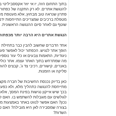
בתוך התחום הזה, יו אי יוזר אקססביליטי
להנגשת אתרים. לא רק התקנה של כפתור נ
פתרון שנראה טוב מבחוץ, אלא מעטפת מק
מטפלת ברכיבים שמצריכים התייחסות ידני
שוטף גם לאחר סיום ההנגשה הראשונית
.
הנגשת אתרים היא הרבה יותר מכפתור 
אחד הדברים שחשוב להבין כבר בתחילת הד
הופך אתר לנגיש. הכפתור יכול לאפשר פעו
ניגודיות, התאמות צבעים או כלי עזר נוספ
מה שמתרחש בתוך האתר עצמו. אתר כולל ת
באנרים, קישורים, רכיבי צד ג', קבצים להו
סליקה או הזמנות
.
כאן בדיוק נכנסת החשיבות של חברה מקצוע
מתייחסת להנגשה כתהליך מלא, ולא כפעו
בכך שיש אייקון נגישות בפינת המסך, אל
לגולשים עם מוגבלות להשתמש בו. האם קו
נכון? האם אפשר לנווט באתר באמצעות מ
בצורה שמסבירה לאן היא מובילה? האם טו
השדות
?