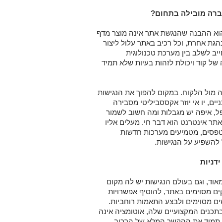
חברה מובילה בתחום
?
א ההבנה שהנגשת אתר אינה מוצר מדף
גת אחרת, וכל רכיב באתר עלול ליצור
ייב לשלב בין מערכת טכנולוגית
 של קוד ויכולת לזהות בעיות שלא תמיד
מול הלקוח. במקום להפוך את הנגישות
ים, יו אי יוזר אקססביליטי מסבירה
, איפה יש מגבלות ומה חשוב לשמור
תר אינטרנט הוא דבר חי. מעלים אליו
טפסים, מטמיעים מערכות חדשות
ל להשפיע על הנגישות
.
דניות
אוד, וגם בעולם הנגישות יש לה מקום
ם מסוימים באתר, להוסיף אפשרויות
ים מסוימים ולבצע התאמות רוחביות.
בתכנים המקצועיים שלה, אוטומציה אינה
ן תמיד את ההקשר המלא של הרכיב