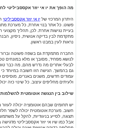
מה הופך את יו אי יוזר אקססביליטי ל
היתרון המרכזי של
יו אי יוזר אקססביליטי
הו
פשוט. כל אתר בנוי אחרת, כל מערכת מתנה
בעיית נגישות אחרת. לכן, תהליך מקצועי ח
מתקדמת לבין בדיקה אנושית, ניסיון, הבנה
נראות לעין במבט ראשון
.
החברה מתמקדת גם בשפה פשוטה וברורה 
לנושא מפחיד, מסובך או מלא במונחים טכני
לבעלי אתרים מה נדרש מהם, מה כבר טופל
גם בהמשך. הגישה הזו חשובה במיוחד כי א
עמודים חדשים, משנים באנרים, מוסיפים 
ולעיתים מחליפים עיצוב. כל שינוי כזה יכו
שילוב בין הנגשה אוטומטית להשלמות י
יש תחומים שבהם אוטומציה יכולה לעזור מ
חשוב. מערכת אוטומטית יכולה לשפר חלקי
תצוגה, לסייע בניגודיות, להקל על משתמש
אבל כמו שיו אי יוזר אקססביליטי מדגישה 
מחליפה בדיקה אנושית ואינה יכולה להבי