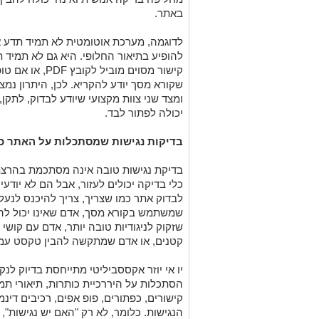
באתר
.
לדוגמה, מערכת אוטומטית לא תמיד תדע א
להופיע בתיאור החלופי. היא גם לא תמיד 
קישור מסוים מוביל לקובץ
PDF,
או אם טו
שקורא מסך יודע להקריא. לכן, היתרון נמצ
ומצד שני צוות מקצועי שיודע לבדוק, לת
יכולה לפתור לבד
.
בדיקות נגישות שמסתכלות על האתר כמ
בדיקת נגישות טובה אינה מסתכמת בהרצת 
כלי בדיקה יכולים לעזור, אבל הם לא יודע
לבדוק אתר כמו שצריך, צריך להיכנס לנעלי
שמשתמש בקורא מסך, אדם שאינו יכול לה
שזקוק לניגודיות טובה יותר, אדם עם קושי
קטנים, או אדם שמתקשה להבין טקסט עמו
יו אי יוזר אקססביליטי מתייחסת בדיוק לנ
הסתכלות על היררכיית כותרות, תיאורי תמ
קישורים, כפתורים, פופ אפים, רכיבים דינ
הנגישות. כלומר, לא רק "האם יש נגישות",