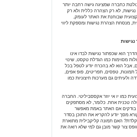
 בולטת כחברה שמציגה גישה רחבה יותר
גישות, לא רק הצהרה כללית ולא רק
צועית שבוחנת את האתר לעומק,
ת, מנסחת הצהרת נגישות ומספקת ליווי
נגישות
רך הוא שכפתור נגישות לבדו אינו
לות מסוימות כמו הגדלת טקסט, שינוי
ים, אבל הוא לא בהכרח יודע לטפל בכל
מונות, טפסים, תפריטים, פופ אפים,
רדה ולעיתים גם מערכות חיצוניות כמו
ית כמו יו אי יוזר אקססביליטי. החברה
לה טכנית אחת. כלומר, לא מסתפקים
א בודקים אם האתר באמת מאפשר
רא מסך יודע להקריא את התוכן בסדר
קלדת? האם תמונה קליקבילית מתוארת
פס צור קשר מובן גם למי שלא רואה את