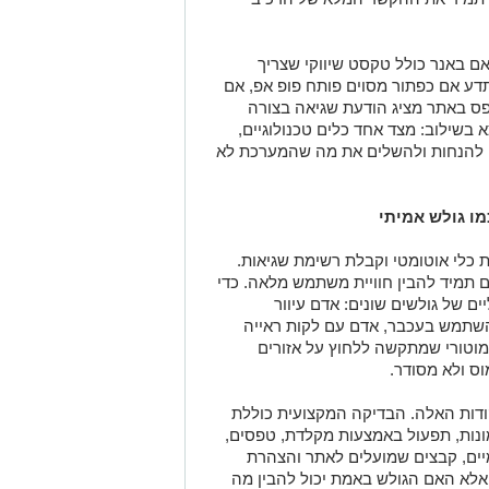
ם באנר כולל טקסט שיווקי שצריך
תדע אם כפתור מסוים פותח פופ אפ, אם
פס באתר מציג הודעת שגיאה בצורה
א בשילוב: מצד אחד כלים טכנולוגיים,
קן, להנחות ולהשלים את מה שהמערכת לא
ו גולש אמיתי
כלי אוטומטי וקבלת רשימת שגיאות.
ים תמיד להבין חוויית משתמש מלאה. כדי
ים של גולשים שונים: אדם עיוור
שתמש בעכבר, אדם עם לקות ראייה
 מוטורי שמתקשה ללחוץ על אזורים
ס ולא מסודר
.
קודות האלה. הבדיקה המקצועית כוללת
ונות, תפעול באמצעות מקלדת, טפסים,
מיים, קבצים שמועלים לאתר והצהרת
 אלא האם הגולש באמת יכול להבין מה