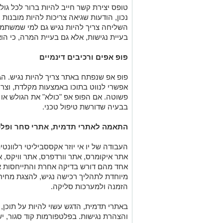
טופס יצירת קשר חייב להיות ברור לכל גול
נכון, הודעות שגיאה צריכות להיות מובנות
השליחה צריך להיות נגיש גם למי שמשתמש
בעיית נגישות, אלא גם בעיית המרה, כי הו
פופ אפים ורכיבים דינמיים
פופ אפ שנפתח באתר צריך להיות נגיש. הג
אפשרי לנווט בתוכו באמצעות מקלדת, וצרי
פשוטה. אם הפופ אפ "כולא" את הגולש או 
בבעיה שדורשת טיפול טכני
.
התאמה לאתרי תדמית, אתרי סחר ופלט
העבודה של יו אי יוזר אקססביליטי רלוונט
אתר איקומרס, אתר וורדפרס, אתר וויקס, א
אחד מהם דורש בדיקה אחרת והתייחסות א
מיוחדת לתהליך רכישה נגיש, להצגת מחירי
הזמנה ולמערכות סליקה
.
באתרי תדמית, הדגש עשוי להיות על תוכן, 
והצהרת נגישות. בפלטפורמות קוד סגור, י