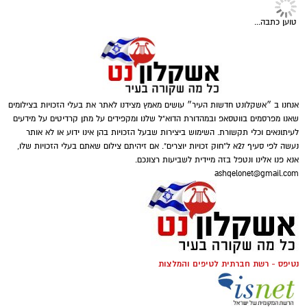
טוען כתבה...
תגים:
תוספת אגירה למערכת
,
אגירת חשמל בסוללות
,
מערכת סולארית קרקעית
אנחנו ב ״אשקלונט חדשות העיר״ עושים מאמץ מצידנו לאתר את בעלי הזכויות בצילומים
שאנו מפרסמים בווטסאפ ובמהדורת הדוא"ל שלנו ומקפידים על מתן קרדיטים על מידעים
לעיתונאים וכלי תקשורת. השימוש ביצירות שבעל הזכויות בהן אינו ידוע או לא אותר
נעשה לפי סעיף 27א ל"חוק זכויות יוצרים". אם זיהיתם צילום שאתם בעלי הזכויות שלו,
אנא פנו אלינו ונטפל בזה מיידית לשביעות רצונכם.
ashqelonet@gmail.com
נטיפס - רשת חברתית לטיפים והמלצות
קרדיט תמונה magnific