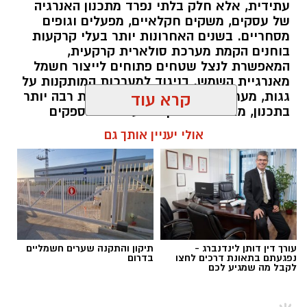
עתידית, אלא חלק בלתי נפרד מתכנון האנרגיה
של עסקים, משקים חקלאיים, מפעלים וגופים
מסחריים. בשנים האחרונות יותר בעלי קרקעות
בוחנים הקמת מערכת סולארית קרקעית,
המאפשרת לנצל שטחים פתוחים לייצור חשמל
מאנרגיית השמש. בניגוד למערכות המותקנות על
גגות, מערכת קרקעית מעניקה גמישות רבה יותר
קרא עוד
בתכנון, מאפשרת התקנת מערכות בהספקים
גבוהים ומקלה על ביצוע תחזוקה שוטפת.
אולי יעניין אותך גם
במקביל, העלייה במודעות לניהול אנרגיה יעיל
הובילה לכך שיותר פרויקטים משלבים כבר בשלב
התכנון גם פתרונות אגירה, במטרה להפיק ערך
גבוה יותר מהחשמל המיוצר. השילוב בין ייצור
חשמל לבין אגירת אנרגיה הופך את המערכת
לגמישה יותר ומאפשר להתאים אותה לצרכים
המשתנים של העסק לאורך השנים.
עורך דין דותן לינדנברג -
תיקון והתקנה שערים חשמליים
נפגעתם בתאונת דרכים לחצו
בדרום
תוכן שיווקי / 10:30 09.08.26
לקבל מה שמגיע לכם