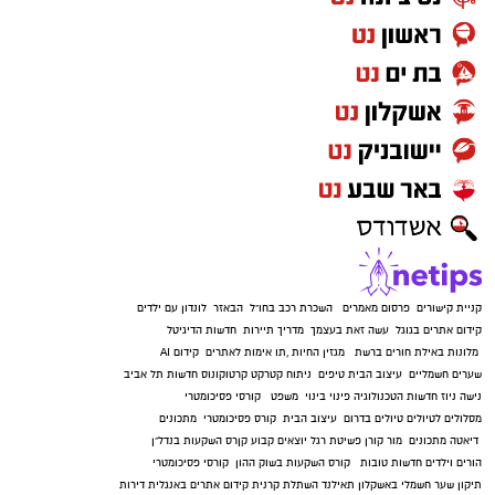
ולמצות את הפוטנציאל של השטח לאורך שנים
.
מעבר לייצור חשמל: למה יותר מערכות משלבות
אגירה
?
קניית קישורים
פרסום מאמרים
השכרת רכב בחו"ל
הבאזר
לונדון עם ילדים
קידום אתרים בגוגל
עשה זאת בעצמך
מדריך תיירות
חדשות הדיגיטל
מלונות באילת
חורים ברשת
מגזין החיות
,
תו אימות לאתרים
קידום AI
שערים חשמליים
עיצוב הבית
טיפים
ניתוח קטרקט
קרטוקונוס
חדשות תל אביב
נישה ניוז
חדשות הטכנולוגיה
פינוי בינוי
משפט
קורסי פסיכומטרי
מסלולים לטיולים
טיולים בדרום
עיצוב הבית
קורס פסיכומטרי
מתכונים
דיאטה
מתכונים
מור קורן
פשיטת רגל
יוצאים קבוע
קןרס השקעות בנדל"ן
הורים וילדים
חדשות טובות
קורס השקעות בשוק ההון
קורסי פסיכומטרי
בשנים האחרונות לא מספיק רק לייצר חשמל. יותר
תיקון שער חשמלי באשקלון
תאילנד
השתלת קרנית
קידום אתרים באנגלית
דירות