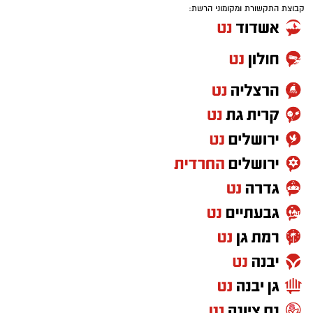
קבוצת התקשורת ומקומוני הרשת:
למה דווקא מערכת סולארית קרקעית
?
כאשר שטח הגג אינו מספיק או שאינו מתאים
להתקנת פאנלים, הקרקע יכולה להפוך למשאב
משמעותי לייצור אנרגיה
.
מערכת סולארית
קרקעית
מאפשרת לתכנן את מיקום הפאנלים
בצורה מיטבית, להתאים את זוויות ההתקנה לתנאי
השטח ולבצע תחזוקה נגישה יותר לאורך זמן.
בנוסף, מערכות קרקעיות מאפשרות במקרים רבים
הרחבה עתידית, בהתאם לצורכי האנרגיה של
האתר. זו אחת הסיבות לכך שהן נפוצות במשקים
חקלאיים, במפעלים, באזורי תעשייה ובפרויקטים
מסחריים שבהם נדרש הספק גבוה יחסית. ככל
שהתכנון מבוצע בצורה מקצועית יותר כבר בשלבים
הראשונים, כך ניתן לשפר את תפוקת האנרגיה