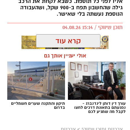
אליו לפני כל תוספת. כשבא לקחת את הרכב
גילה שהחשבון תפח ב-900 שקל, ושהעבודה
הנוספת נעשתה בלי שאישר.
תוכן שיווקי / 15:14 04.08.26
קרא עוד
אולי יעניין אותך גם
תגים:
הקלטה
עורך דין דותן לינדנברג -
תיקון והתקנה שערים חשמליים
נפגעתם בתאונת דרכים לחצו
בדרום
לקבל מה שמגיע לכם
צרכנות ותוכן שיווקי
>
צרכנות