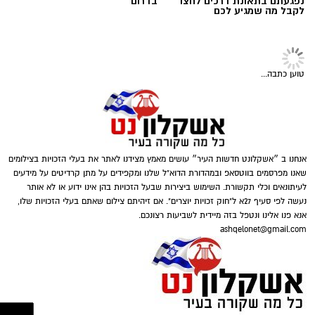
עורך דין דותן לינדנברג -
תיקון והתקנה שערים חשמליים
נפגעתם בתאונת דרכים לחצו
בדרום
לקבל מה שמגיע לכם
תגים:
סטרידו
,
סטרידור טיפול טבעי
טוען כתבה...
אנחנו ב ״אשקלונט חדשות העיר״ עושים מאמץ מצידנו לאתר את בעלי הזכויות בצילומים
ואז, באותה שיחה, נאמר המשפט שהתברר מאוחר
שאנו מפרסמים בווטסאפ ובמהדורת הדוא"ל שלנו ומקפידים על מתן קרדיטים על מידעים
יותר כחשוב מכל השאר. "הוא אמר לי: אם נפתח
לעיתונאים וכלי תקשורת. השימוש ביצירות שבעל הזכויות בהן אינו ידוע או לא אותר
נעשה לפי סעיף 27א ל"חוק זכויות יוצרים". אם זיהיתם צילום שאתם בעלי הזכויות שלו,
ונגלה עוד משהו, אני מתקשר אליך לפני שאנחנו
אנא פנו אלינו ונטפל בזה מיידית לשביעות רצונכם.
נוגעים," מספר ר'. "זה מה שהרגיע אותי. סגרתי את
ashqelonet@gmail.com
הטלפון והמשכתי ליום שלי בלי לחשוב על זה
פעמיים."