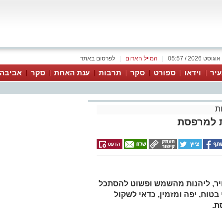
|
המייל האדום
|
לפרסום באתר
יר
וידאו
ספורט
סקר
תרבות
ענת האחת
סקר
אביבה 
ת
ת למרפסת
יר, ליהנות מהשמש ופשוט להסתכל
בטוח, יפה ומזמין, כדאי לשקול
ת.