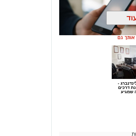
וד
ן אותך גם
ינדנברג -
ת דרכים
 שמגיע
כב של ר', לקוח אקסטרה מובייל בן 41 מאשקלון, התחיל להשמיע רעש מוזר
בקבוצת הפייסבוק המקומית, קיבל שם
ך אמרו שצריך לראות את הרכב, וביקשו
בערך שעה אחר כך התקשרו אליו עם
ת