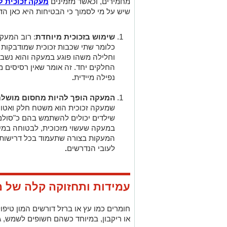
מחמירים, וכאשר מזמינים
מעקה זכוכית 
שיש על מי לסמוך כי הבטיחות היא כאן הד
שימוש בזכוכית מיוחדת
: רוב המעקו
כלומר שתי שכבות זכוכית שמודבקות 
וחלילה משהו פוגע במעקה והוא נשב
החלקים יחד. זה אומר שאין רסיסים מ
נפילה מיידית
.
המעקה הופך להיות מחסום מושלם
שמעקה זכוכית הוא משטח חלק ואטום ל
שילדים יכולים להשתמש בהם כ"סולם"
במעקה שעשוי מזכוכית, לבטוחה במיו
המעקות בצורה שתעמוד בכל דרישות הב
לעובי הנדרשים
.
עמידות ותחזוקה קלה של מ
חומרים כמו עץ או ברזל דורשים המון טיפו
או ריקבון, במיוחד כשהם חשופים לשמש, 