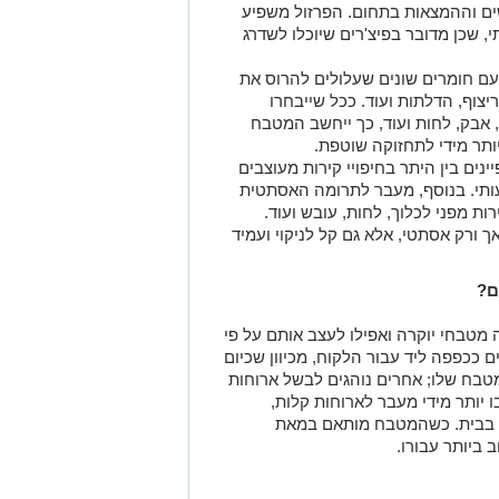
ם וההמצאות בתחום. הפרזול משפיע
, שכן מדובר בפיצ'רים שיוכלו לשדרג
ם חומרים שונים שעלולים להרוס את
צוף, הדלתות ועוד. ככל שייבחרו
, אבק, לחות ועוד, כך ייחשב המטבח
יותר מידי לתחזוקה שוטפת.
ינים בין היתר בחיפויי קירות מעוצבים
תי. בנוסף, מעבר לתרומה האסתטית
ות מפני לכלוך, לחות, עובש ועוד.
ך ורק אסתטי, אלא גם קל לניקוי ועמיד
ם?
 מטבחי יוקרה ואפילו לעצב אותם על פי
 ככפפה ליד עבור הלקוח, מכיוון שכיום
טבח שלו; אחרים נוהגים לבשל ארוחות
 יותר מידי מעבר לארוחות קלות,
 בבית. כשהמטבח מותאם במאת
 ביותר עבורו.