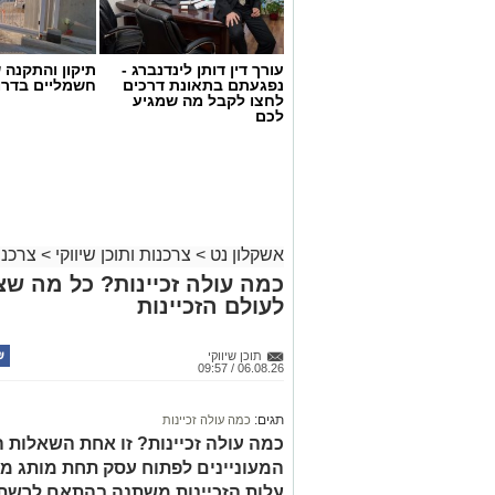
עורך דין דותן לינדנברג -
תיקון והתקנה 
נפגעתם בתאונת דרכים
חשמליים בדרו
לחצו לקבל מה שמגיע
לכם
אשקלון נט
>
צרכנות ותוכן שיווקי
>
צרכנו
כמה עולה זכיינות? כל מה שצ
לעולם הזכיינות
קרדיט תמונה magnific
הצרכים החברתיים משתנים
תוכן שיווקי
06.08.26 / 09:57
בעבר זוהו עמותות בעיקר עם חלוקת סלי מז
תגים:
כמה עולה זכיינות
הפעילות רחבים הרבה יותר. לצד סיוע למ
כמה עולה זכיינות? זו אחת השאלות 
פועלות עמותות רבות למען קשישים, חיילים
המעוניינים לפתוח עסק תחת מותג מו
למשבר בעקבות מחלה, אובדן מקום עבודה 
עלות הזכיינות משתנה בהתאם לרשת,
היא שתרומה אינה מתורגמת רק למוצר אח