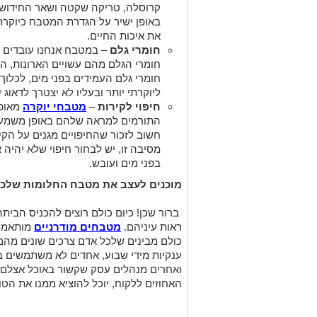
קרוסלה, טריקה שקטה ושאר החידושי
באופן ישיר על הגדרת המטבח כיוקרתי
את איכות החיים.
חומרי גלם
– במטבח אנחנו עובדים ע
חומרי הגלם מהם עשויים הארונות, הרי
חומרי גלם העמידים בפני מים, לכלוך
ליוקרתי יותר ובעליו לא יצטרך לדאוג 
חיפוי לקירות
–
מטבחי יוקרה
מאופי
התורמים למראה שלהם באופן משמעו
חשוב לזכור שהחיפויים מגנים על הקיר
מסיבה זו, יש לבחור חיפוי שלא יהיה א
בפני מים ועובש.
מוכנים לעצב את מטבח החלומות שלכ
ברור שכן! כיום כולם רוצים להכניס הביתה
ראות עיניהם.
מטבחים מודרניים
מותאמים
כולם מבינים שלכל אדם צרכים שונים מהמ
ענקיות מידי שבוע, אחדים לא משתמשים בו
ואחרים מנהלים עסק שקשור באוכל אצלם
האחוזים ללקוח, יוכל להוציא ממנו את הטוב