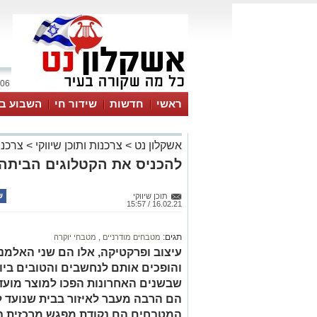
06 אוגוסט 2026 / 16:54
ראשי
חדשות
שידור חי
השבוע בע
אשקלון נט
>
צרכנות ותוכן שיווקי
>
צרכנו
להכניס את הקטלוגים הביתה 
תוכן שיווקי
16.02.21 / 15:57
תגים:
מטבחים מודרניים
,
מטבחי יוקרה
עיצוב ופרקטיקה, אלו הם שני האלמנ
והופכים אותם לנחשבים והטובים ביו
שבשנים האחרונות הפכו למוצר מועד
הם הרבה מעבר לאיזור בבית שנועד ל
המטבחים הם נקודת מפגש מרכזית בבי