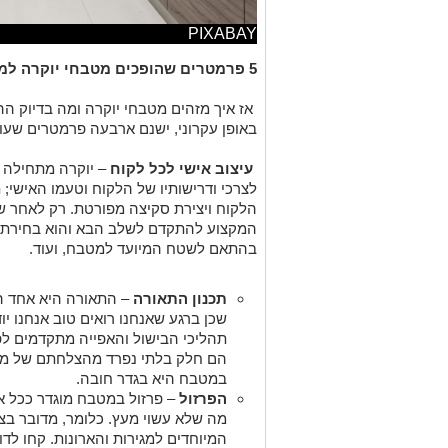
PIXABAY
5 פרמטרים שהופכים מטבחי יוקרה למה שהם
אז איך מזהים מטבחי יוקרה ומה בדיוק ה
באופן עקרוני, ישנם ארבעה פרמטרים שעו
עיצוב אישי לכל לקוח
– יוקרה מתחילה ב
לצרכי ודרישותיו של הלקוח וטעמו האישי;
הלקוח ויצירת סקיצה מפורטת. רק לאחר ש
המקצוע להתקדם לשלב הבא והוא בחירת חו
בהתאם לשטח המיועד למטבח, ועוד.
תכנון התאורה
– התאורה היא אחד ה
שכן ברגע שאנחנו רואים טוב אנחנו יו
תהליכי הבישול והאפייה מתקדמים לפי
הם חלק בלתי נפרד מהצלחתם של מתכ
במטבח היא בגדר חובה.
הפרזול
– פרזול במטבח מוגדר ככל אל
מה שלא עשוי מעץ. כלומר, מדובר בציר
המיוחדים למגירות והארונות. קחו לד