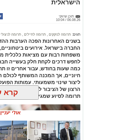
הישראלית
תוכן שיווקי
06.08.26 / 10:04
תגים:
תרומה לנזקקים
,
תרומה לחיילים
,
תרומה לניצולי 
בשנים האחרונות הפכה הערבות ההדד
החברה בישראל. אירועים ביטחוניים,
משפחות רבות עם מציאות כלכלית מור
לחפש דרכים לקחת חלק בעשייה חברת
כמה שעות בחודש, עבור אחרים זו תר
חיוניים, אך המכנה המשותף לכולם ה
ליצור שינוי משמעותי. עמותות הפועל
הרצון של הציבור לעזור לבין הצרכים
קרא ע
תרומה לסיוע שמגיע למי שזקוק לו בז
אולי יעניי