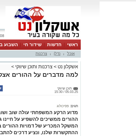
08 אוגוסט 2026 / 17:47
ראשי
חדשות
שידור חי
השבוע בע
אוכל
נדלן
צרכנות
|
|
אשקלון נט
>
צרכנות ותוכן שיווקי
>
למה מדברים על ההורים אצל 
תוכן שיווקי
05.03.25 / 15:30
תגים:
פסיכולוג
מדוע הרקע המשפחתי עולה שוב ושוב 
ההורים ממשיכים להשפיע על חיינו ג
המשקל המכריע של דמויות ההורים בעי
ההתקשרות שלנו, ונציע דרכים להתבו