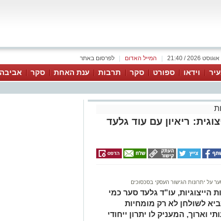
|
המייל האדום
|
לפרסום באתר
יר
וידאו
ספורט
סקר
תרבות
ענת האחת
סקר
אביבה 
ת
גית: ריאיון עם עוד גלעד
ער על יתרונות הגישור העסקי בסכסוכים
הייצוגיות, עו"ד גלעד סער כמי
ביא לשולחן לא רק מומחיות
 וארוך, המעניק לו יתרון ייחודי