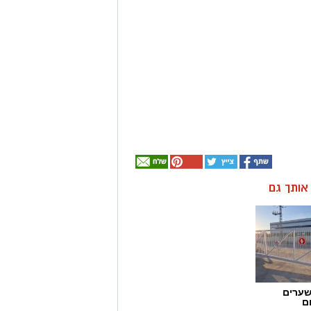
ן אותך גם
שערים
ם