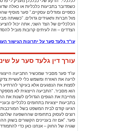
לכלכלי. "הרקע שלי ככלכלן מעניק לי פרס
כשמדובר בתביעות כלכליות או כאלה שדור
כספיים ומודלים עסקיים." סער מוסיף שהש
מול חברות ותאגידים גדולים. "כשאתה מבי
הכלכליים של הצד השני, אתה יכול להציע 
הצדדים – וזה לעיתים קרובות מוביל להסדרי
עו"ד גלעד סער על יתרונות הגישור הע
עורך דין גלעד סער על שינ
עו"ד סער מסביר שמכשיר התביעה הייצוגית
לרעה את האזרח ומשמש כלי לעשיית צדק חבר
לפצות את הנפגעים אלא בעיקר להרתיע תאג
הוא מסביר. "התביעה הייצוגית לא מספקת 
מחייבת את הגופים הגדולים לשנות את 
בתביעות ייצוגיות בתחומים כלכליים ובעני
הגיעו קודם לבית המשפט בשל המורכבות ש
רוצים לעסוק בתחומים שההשפעה שלהם ע
סער. "אם זה בעניינים הקשורים בשוק ההו
שגויה של החוק – אנחנו כאן כדי להתמודד 