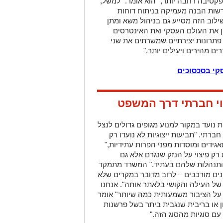
פקטיבה רחבה יותר," הוא אומר. "למשל,
שות הבנה מעמיקה בניתוח דוחות
ילוב הזה מסייע גם בניהול משא ומתן
ן את העולם העסקי ואת האינטרסים
פתרונות יצירתיים שמשרתים את שני
ם מהירים ויעילים יותר."
סקי בסכסוכים
וי חברתי דרך המשפט
 נועד במקור למנוע מגופים גדולים לנצל
תי. "תביעות ייצוגיות לא נועדו רק
ידים ומוסדות מפני הפרות עתידיות,"
רק פיצוי על הנזק שנגרם אלא גם
ההתנהלות שלהם בעתיד." המשרד מתמקד
ינים מורכבים – לרוב מדובר במקרים שלא
ל העילה והקושי בלאתר אותה". אנחנו
ל הציבור משמעותית כמה שיותר" אומר
ן או בריבית שנגבית ביתר בשל פרשנות
עם סוגיות מהסוג הזה."