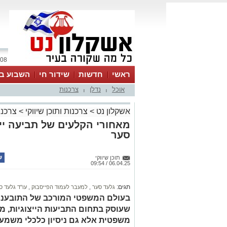
08 אוגוסט 2026 / 21:40
ראשי
חדשות
שידור חי
השבוע בע
אוכל
נדלן
צרכנות
|
|
אשקלון נט
>
צרכנות ותוכן שיווקי
>
צרכנו
מאחורי הקלעים של תביעה ייצו
סער
תוכן שיווקי
06.04.25 / 09:54
תגים:
גלעד סער
,
למעבר לעמוד הפייסבוק
,
עו"ד גלעד ס
בעולם המשפטי המורכב של התובענות 
שעוסק בתחום התביעות הייצוגיות, מ
משפטית אלא גם ניסיון כלכלי משמעותי