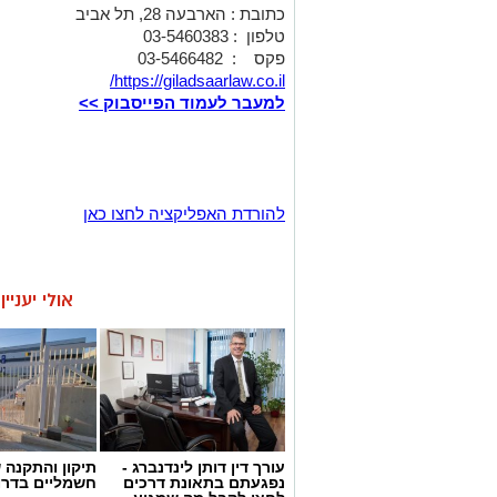
כתובת : הארבעה 28, תל אביב
טלפון : 03-5460383
פקס : 03-5466482
/
https://giladsaarlaw.co.il
למעבר לעמוד הפייסבוק
>>
להורדת האפליקציה לחצו כאן
אולי יעניי
עורך דין דותן לינדנברג -
תיקון והתקנה 
נפגעתם בתאונת דרכים
חשמליים בדרו