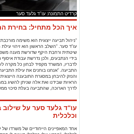
קרדיט התמונה: עו"ד גלעד סער
איך הכל מתחיל: בחירת הת
"ניהול תביעה ייצוגית הוא משימה מורכב
עו"ד סער. "השלב הראשון הוא זיהוי עילת
שיטתית ורחבת היקף שדורשת מענה משפטי.
בידי הנתבעים, ולכן נדרשת עבודת איסוף ר
לדבריו, המשרד מקפיד לבחון כל מקרה ל
התביעה. "אנחנו בוחנים את עילת התביע
והנזק להיבחן במסגרת התובענה הייצוגית,
הראיות שבידנו ואת אלה שניתן להשיג במהל
לדרך הארוכה, שהתביעה בעלת סיכוי ממשי
עו"ד גלעד סער על שילוב 
וכלכלית
אחד המאפיינים הייחודיים של משרדו של ע