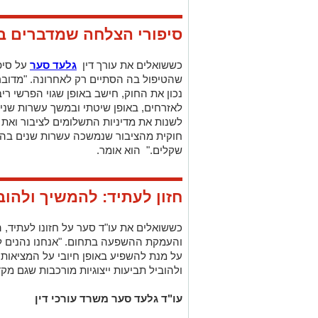
סיפורי הצלחה שמדברים ב
כששואלים את עורך דין
גלעד סער
על סיפ
שהטיפול בה הסתיים רק לאחרונה. "מדובר
נכון את החוק, חישב באופן שגוי הפרשי ריב
לאזרחים, באופן שיטתי ובמשך עשרות שנים,
לשנות את מדיניות התשלומים לציבור ואת 
חוקית מהציבור שנמשכה עשרות שנים בהיק
שקלים." הוא אומר.
חזון לעתיד: להמשיך ולהוב
כששואלים את עו"ד סער על חזונו לעתיד,
והעמקת ההשפעה בתחום. "אנחנו נהנים ל
על מנת להשפיע באופן חיובי על המציאות
ולהוביל תביעות ייצוגיות מורכבות שגם מק
עו"ד גלעד סער משרד עורכי דין