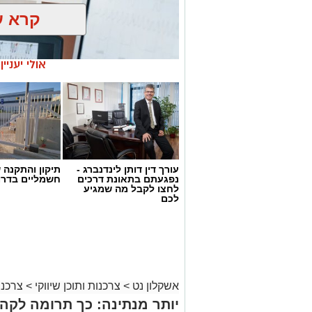
קרא ע
אולי יעניי
עורך דין דותן לינדנברג -
תיקון והתקנה 
נפגעתם בתאונת דרכים
חשמליים בדרו
לחצו לקבל מה שמגיע
לכם
magnific
הבדיקה מבוססת על ניטור תגובות פיזיולוג
נשימה המסייעות בזיהוי אי התאמות.
אשקלון נט
>
צרכנות ותוכן שיווקי
>
צרכנו
ההחלטה על ביצוע בדיקת פוליגרף תלויה 
יותר מנתינה: כך תרומה לק
מתאימה במיוחד כאשר קיימים חשדות או מ