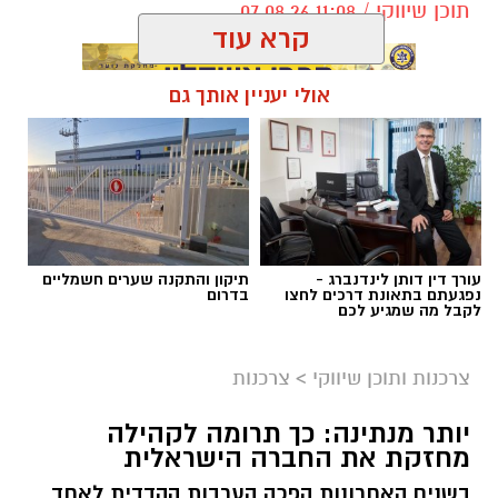
תוכן שיווקי / 11:08 07.08.26
קרא עוד
אולי יעניין אותך גם
תגים:
בדיקת פוליגרף
עורך דין דותן לינדנברג -
תיקון והתקנה שערים חשמליים
נפגעתם בתאונת דרכים לחצו
בדרום
לקבל מה שמגיע לכם
צרכנות ותוכן שיווקי
>
צרכנות
יותר מנתינה: כך תרומה לקהילה
מחזקת את החברה הישראלית
בשנים האחרונות הפכה הערבות ההדדית לאחד