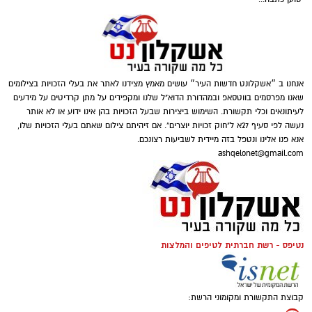
ומסייעת בקבלת החלטות מושכלות. תוצאות
תגים:
תרומה לנזקקים
,
תרומה לחיילים
,
תרומה
מדויקות תלויות גם בניסיון הבודק ובשימוש בציוד
לניצולי שואה
טוען כתבה...
מתקדם.
חשוב להבין שהבדיקה אינה מתאימה לכל מצב.
היא דורשת הסכמה מלאה של הנבדק ושיתוף
פעולה כדי להבטיח תוצאות תקפות. מומחי שגב
אנחנו ב ״אשקלונט חדשות העיר״ עושים מאמץ מצידנו לאתר את בעלי הזכויות בצילומים
שאנו מפרסמים בווטסאפ ובמהדורת הדוא"ל שלנו ומקפידים על מתן קרדיטים על מידעים
פוליגרף מדגישים את הצורך בהכנה נכונה לפני
לעיתונאים וכלי תקשורת. השימוש ביצירות שבעל הזכויות בהן אינו ידוע או לא אותר
הבדיקה. הכנה זו כוללת הסבר מפורט על השלבים
נעשה לפי סעיף 27א ל"חוק זכויות יוצרים". אם זיהיתם צילום שאתם בעלי הזכויות שלו,
השונים.
אנא פנו אלינו ונטפל בזה מיידית לשביעות רצונכם.
ashqelonet@gmail.com
בדיקת פוליגרף במסגרת תעסוקתית
במקומות עבודה שבהם נדרשת רמת אמינות
גבוהה, בדיקת פוליגרף יכולה לשמש כחלק מתהליך
קרדיט תמונה magnific
נטיפס - רשת חברתית לטיפים והמלצות
המיון. היא מסייעת למעסיקים לוודא שהמועמדים
עומדים בדרישות האתיות של התפקיד. תהליך זה