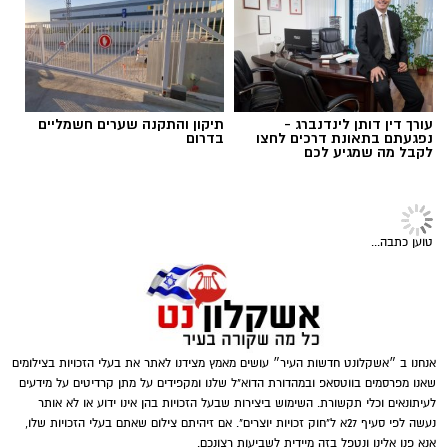
אולי יעניין אותך גם
תוכן שיווקי / 09:57 06.08.26
קרדיט תמונה magnific
הצרכים החברתיים משתנים – והסיוע משתנה
תגים:
כמה עולה זכיינות
עורך דין דותן לינדנברג -
תיקון והתקנה שערים חשמליים
איתם
נפגעתם בתאונת דרכים לחצו
בדרום
לקבל מה שמגיע לכם
בעבר זוהו עמותות בעיקר עם חלוקת סלי מזון
לקראת חגי ישראל, אך כיום תחומי הפעילות רחבים
הרבה יותר. לצד סיוע למשפחות המתמודדות עם
טוען כתבה...
קושי כלכלי, פועלות עמותות רבות למען קשישים,
חיילים בודדים, ניצולי שואה ואנשים שנקלעו
למשבר בעקבות מחלה, אובדן מקום עבודה או
אירועים בלתי צפויים. המשמעות היא שתרומה
אנחנו ב ״אשקלונט חדשות העיר״ עושים מאמץ מצידנו לאתר את בעלי הזכויות בצילומים
אינה מתורגמת רק למוצר אחד או לחבילת מזון,
שאנו מפרסמים בווטסאפ ובמהדורת הדוא"ל שלנו ומקפידים על מתן קרדיטים על מידעים
אלא למעטפת שלמה הכוללת מוצרים חיוניים, ציוד,
לעיתונאים וכלי תקשורת. השימוש ביצירות שבעל הזכויות בהן אינו ידוע או לא אותר