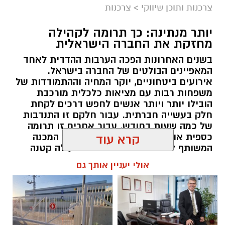
צרכנות ותוכן שיווקי
>
צרכנות
יותר מנתינה: כך תרומה לקהילה
מחזקת את החברה הישראלית
בשנים האחרונות הפכה הערבות ההדדית לאחד
המאפיינים הבולטים של החברה בישראל.
אירועים ביטחוניים, יוקר המחיה וההתמודדות של
משפחות רבות עם מציאות כלכלית מורכבת
הובילו יותר ויותר אנשים לחפש דרכים לקחת
חלק בעשייה חברתית. עבור חלקם זו התנדבות
של כמה שעות בחודש, עבור אחרים זו תרומה
כספית או העברת מוצרים חיוניים, אך המכנה
קרא עוד
המשותף לכולם הוא ההבנה שגם פעולה קטנה
יכולה ליצור שינוי משמעותי. עמותות הפועלות
אולי יעניין אותך גם
ברחבי הארץ מצליחות לחבר בין הרצון של
הציבור לעזור לבין הצרכים האמיתיים בשטח,
ולהפוך כל תרומה לסיוע שמגיע למי שזקוק לו
בזמן הנכון ובדרך מכבדת.