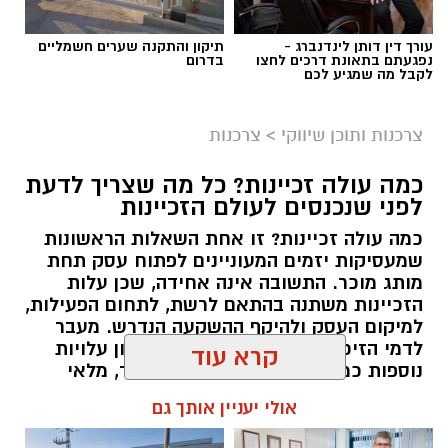
תוכן שיווקי / 10:04 06.08.26
עורך דין דותן לינדנברג -
תיקון והתקנה שערים חשמליים
נפגעתם בתאונת דרכים לחצו
בדרום
לקבל מה שמגיע לכם
צרכנות ותוכן שיווקי
>
צרכנות
תגים:
תרומה לנזקקים
,
תרומה לחיילים
,
תרומה
כמה עולה זכיינות? כל מה שצריך לדעת
לניצולי שואה
לפני שנכנסים לעולם הזכיינות
כמה עולה זכיינות? זו אחת השאלות הראשונות
שמעסיקות יזמים המעוניינים לפתוח עסק תחת
מותג מוכר. התשובה אינה אחידה, שכן עלות
הזכיינות משתנה בהתאם לרשת, לתחום הפעילות,
למיקום העסק ולהיקף ההשקעה הנדרש. מעבר
לדמי הזיכיון עצמם, יש להביא בחשבון עלויות
נוספות כמו הקמת הסניף, רכישת ציוד, מלאי
ראשוני, שיווק והוצאות תפעול. לכן חשוב לבחון
קרא עוד
את התמונה המלאה לפני קבלת החלטה.