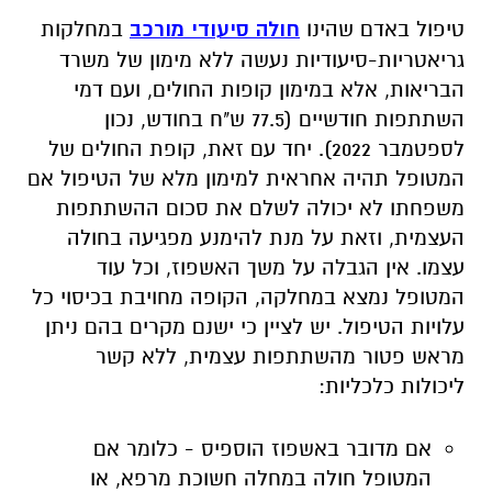
טיפול באדם שהינו
חולה סיעודי מורכב
במחלקות
גריאטריות-סיעודיות נעשה ללא מימון של משרד
הבריאות, אלא במימון קופות החולים, ועם דמי
השתתפות חודשיים (77.5 ש"ח בחודש, נכון
לספטמבר 2022). יחד עם זאת, קופת החולים של
המטופל תהיה
אחראית למימון מלא של הטיפול אם
משפחתו לא יכולה לשלם את סכום ההשתתפות
העצמית, וזאת על מנת להימנע מפגיעה בחולה
עצמו. אין הגבלה על משך האשפוז, וכל עוד
המטופל נמצא במחלקה, הקופה מחויבת בכיסוי כל
עלויות הטיפול. יש לציין כי ישנם מקרים בהם ניתן
מראש פטור מהשתתפות עצמית, ללא קשר
ליכולות כלכליות
:
אם מדובר באשפוז הוספיס - כלומר אם
המטופל חולה במחלה חשוכת מרפא, או