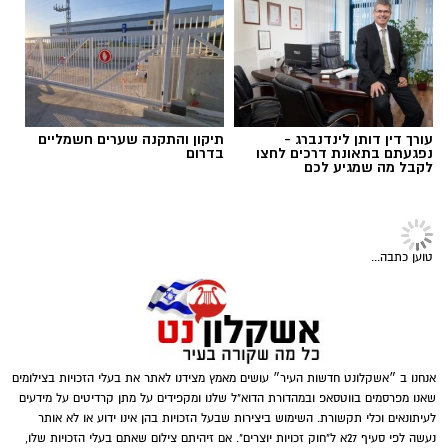
אולי יעניין אותך גם
ומעניקים מענה מותאם למציאות המשתנה
.
מה כוללת העלות של זכיינות
?
תגים:
הקלטה
כאשר בוחנים כמה עולה זכיינות, חשוב להבין
מאחורי כל תרומה עומד אדם
שההשקעה מורכבת ממספר מרכיבים ולא רק
מתשלום חד-פעמי לרשת. כל רשת זכיינות קובעת
את תנאי ההתקשרות שלה, ולכן מבנה העלויות
עורך דין דותן לינדנברג -
תיקון והתקנה שערים חשמליים
עשוי להשתנות
.
נפגעתם בתאונת דרכים לחצו
בדרום
לקבל מה שמגיע לכם
בדרך כלל ההשקעה כוללת
:
טוען כתבה...
יח"צ אקסטרה מובייל
קל לראות בתרומה פעולה טכנית של העברת כסף
אנחנו ב ״אשקלונט חדשות העיר״ עושים מאמץ מצידנו לאתר את בעלי הזכויות בצילומים
הרכב של ר', לקוח אקסטרה מובייל בן 41 מאשקלון,
או מוצרים, אך בפועל מדובר במפגש בין אנשים.
שאנו מפרסמים בווטסאפ ובמהדורת הדוא"ל שלנו ומקפידים על מתן קרדיטים על מידעים