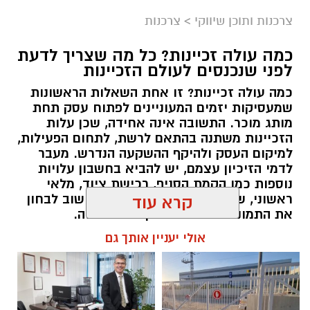
צרכנות ותוכן שיווקי
>
צרכנות
תגים:
תרומה לנזקקים
,
תרומה לחיילים
,
תרומה
כמה עולה זכיינות? כל מה שצריך לדעת
לניצולי שואה
לפני שנכנסים לעולם הזכיינות
כמה עולה זכיינות? זו אחת השאלות הראשונות
שמעסיקות יזמים המעוניינים לפתוח עסק תחת
מותג מוכר. התשובה אינה אחידה, שכן עלות
הזכיינות משתנה בהתאם לרשת, לתחום הפעילות,
למיקום העסק ולהיקף ההשקעה הנדרש. מעבר
לדמי הזיכיון עצמם, יש להביא בחשבון עלויות
נוספות כמו הקמת הסניף, רכישת ציוד, מלאי
ראשוני, שיווק והוצאות תפעול. לכן חשוב לבחון
קרא עוד
את התמונה המלאה לפני קבלת החלטה.
אולי יעניין אותך גם
תוכן שיווקי / 09:57 06.08.26
קרדיט תמונה magnific