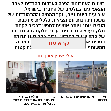
בשנים האחרונות הפכה הערבות ההדדית לאחד
המאפיינים הבולטים של החברה בישראל.
אירועים ביטחוניים, יוקר המחיה וההתמודדות של
משפחות רבות עם מציאות כלכלית מורכבת
הובילו יותר ויותר אנשים לחפש דרכים לקחת
חלק בעשייה חברתית. עבור חלקם זו התנדבות
של כמה שעות בחודש, עבור אחרים זו תרומה
כספית או העברת מוצרים חיוניים, אך המכנה
קרא עוד
המשותף לכולם הוא ההבנה שגם פעולה קטנה
יכולה ליצור שינוי משמעותי. עמותות הפועלות
אולי יעניין אותך גם
ברחבי הארץ מצליחות לחבר בין הרצון של
הציבור לעזור לבין הצרכים האמיתיים בשטח,
ולהפוך כל תרומה לסיוע שמגיע למי שזקוק לו
בזמן הנכון ובדרך מכבדת.
תוכן שיווקי / 10:04 06.08.26
תיקון והתקנה שערים חשמליים
עורך דין דותן לינדנברג -
בדרום
נפגעתם בתאונת דרכים לחצו
לקבל מה שמגיע לכם