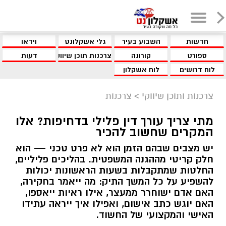
חדשות
השבוע בעיר
גלי אשקלונט
וידאו
ספורט
קורונה
צרכנות תוכן שיווקי
דעות
לוח דרושים
לוח אשקלון
צרכנות ותוכן שיווקי
>
צרכנות
מתי צריך עורך דין פלילי בדחיפות? אלו
המקרים שחשוב להכיר
יש מצבים שבהם הזמן הוא לא פרט טכני — הוא
חלק קריטי מההגנה המשפטית. בהליכים פליליים,
החלטות שמתקבלות בשעות הראשונות יכולות
להשפיע על כל המשך התיק: מה ייאמר בחקירה,
האם אדם ישוחרר ממעצר, אילו ראיות ייאספו,
האם יוגש כתב אישום, ואפילו איך ייראה עתידו
האישי והמקצועי של החשוד.