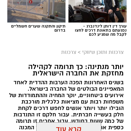
עורך דין דותן לינדנברג -
תיקון והתקנה שערים חשמליים
נפגעתם בתאונת דרכים לחצו
בדרום
לקבל מה שמגיע לכם
צרכנות ותוכן שיווקי
>
צרכנות
יותר מנתינה: כך תרומה לקהילה
מחזקת את החברה הישראלית
בשנים האחרונות הפכה הערבות ההדדית לאחד
המאפיינים הבולטים של החברה בישראל.
אירועים ביטחוניים, יוקר המחיה וההתמודדות של
משפחות רבות עם מציאות כלכלית מורכבת
הובילו יותר ויותר אנשים לחפש דרכים לקחת
חלק בעשייה חברתית. עבור חלקם זו התנדבות
של כמה שעות בחודש, עבור אחרים זו תרומה
כספית או העברת מוצרים חיוניים, אך המכנה
קרא עוד