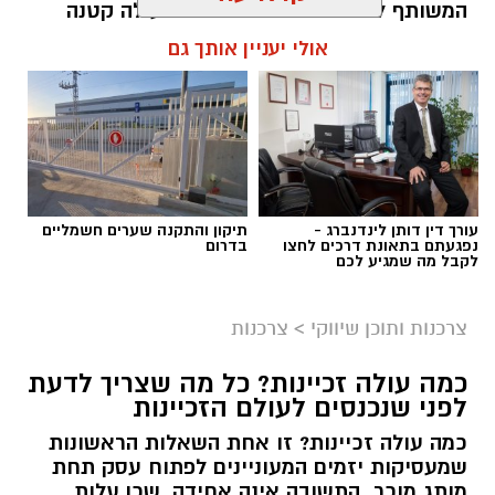
המשותף לכולם הוא ההבנה שגם פעולה קטנה
יכולה ליצור שינוי משמעותי. עמותות הפועלות
אולי יעניין אותך גם
ברחבי הארץ מצליחות לחבר בין הרצון של
הציבור לעזור לבין הצרכים האמיתיים בשטח,
ולהפוך כל תרומה לסיוע שמגיע למי שזקוק לו
בזמן הנכון ובדרך מכבדת.
תוכן שיווקי / 10:04 06.08.26
עורך דין דותן לינדנברג -
תיקון והתקנה שערים חשמליים
נפגעתם בתאונת דרכים לחצו
בדרום
לקבל מה שמגיע לכם
צרכנות ותוכן שיווקי
>
צרכנות
תגים:
תרומה לנזקקים
,
תרומה לחיילים
,
תרומה
לניצולי שואה
כמה עולה זכיינות? כל מה שצריך לדעת
לפני שנכנסים לעולם הזכיינות
כמה עולה זכיינות? זו אחת השאלות הראשונות
שמעסיקות יזמים המעוניינים לפתוח עסק תחת
מותג מוכר. התשובה אינה אחידה, שכן עלות