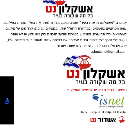
קושי כלכלי, פועלות עמותות רבות למען קשישים,
חיילים בודדים, ניצולי שואה ואנשים שנקלעו
למשבר בעקבות מחלה, אובדן מקום עבודה או
אירועים בלתי צפויים. המשמעות היא שתרומה
אינה מתורגמת רק למוצר אחד או לחבילת מזון,
אנחנו ב ״אשקלונט חדשות העיר״ עושים מאמץ מצידנו לאתר את בעלי הזכויות בצילומים
אלא למעטפת שלמה הכוללת מוצרים חיוניים, ציוד,
שאנו מפרסמים בווטסאפ ובמהדורת הדוא"ל שלנו ומקפידים על מתן קרדיטים על מידעים
לעיתונאים וכלי תקשורת. השימוש ביצירות שבעל הזכויות בהן אינו ידוע או לא אותר
ליווי אישי ולעיתים גם סיוע נקודתי המאפשר
נעשה לפי סעיף 27א ל"חוק זכויות יוצרים". אם זיהיתם צילום שאתם בעלי הזכויות שלו,
לאנשים לשמור על שגרת חיים מכובדת. ככל
אנא פנו אלינו ונטפל בזה מיידית לשביעות רצונכם.
שהצרכים משתנים, כך גם דרכי הפעולה של
ashqelonet@gmail.com
קרדיט תמונה - pixabay
הארגונים החברתיים, המפתחים מיזמים חדשים
ומעניקים מענה מותאם למציאות המשתנה
.
מה כוללת העלות של זכיינות
?
מאחורי כל תרומה עומד אדם
כאשר בוחנים כמה עולה זכיינות, חשוב להבין
נטיפס - רשת חברתית לטיפים והמלצות
שההשקעה מורכבת ממספר מרכיבים ולא רק
מתשלום חד-פעמי לרשת. כל רשת זכיינות קובעת
את תנאי ההתקשרות שלה, ולכן מבנה העלויות
קבוצת התקשורת ומקומוני הרשת: