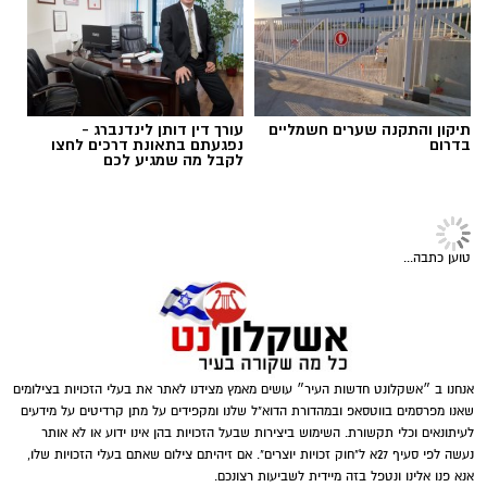
ולהפוך כל תרומה לסיוע שמגיע למי שזקוק לו
בזמן הנכון ובדרך מכבדת.
תוכן שיווקי / 10:04 06.08.26
תיקון והתקנה שערים חשמליים
עורך דין דותן לינדנברג -
בדרום
נפגעתם בתאונת דרכים לחצו
לקבל מה שמגיע לכם
תגים:
תרומה לנזקקים
,
תרומה לחיילים
,
תרומה
טוען כתבה...
לניצולי שואה
אנחנו ב ״אשקלונט חדשות העיר״ עושים מאמץ מצידנו לאתר את בעלי הזכויות בצילומים
שאנו מפרסמים בווטסאפ ובמהדורת הדוא"ל שלנו ומקפידים על מתן קרדיטים על מידעים
לעיתונאים וכלי תקשורת. השימוש ביצירות שבעל הזכויות בהן אינו ידוע או לא אותר
נעשה לפי סעיף 27א ל"חוק זכויות יוצרים". אם זיהיתם צילום שאתם בעלי הזכויות שלו,
אנא פנו אלינו ונטפל בזה מיידית לשביעות רצונכם.