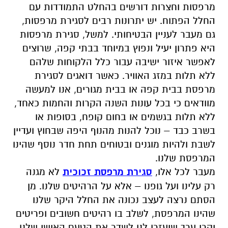
מרפסות וחצרות דורשים בהחלט התמודדות עם
החלל הפתוח. יש יתרונות רבים לסגירת מרפסות,
גם מעבר לעניין הבטיחותי. למשל, סגירת מרפסות
היא פתרון יעיל ונפוץ במיוחד בבתי קפה, שרוצים
לאפשר איזור ישיבה עבור כלל הלקוחות שלהם
ללא תלות במזג האוויר. כאשר דואגים לסגירת
מרפסת בבית קפה או בבית מגורים, אנו למעשה
מוודאים כי בכל עונות השנה הקרות והחמות כאחד,
ללא תלות בגשמים או בחום קופח, בסופות או
בשרב כבד – נוכל להנות מהנוף היפה שבחוץ ועדיין
לשבת ולהיות מוגנים ובטוחים תחת חדר נוסף שהינו
המרפסת שלנו.
מעבר לכל אלו,
סגירת מרפסת זכוכית
לא מגנה
רק עלינו ועל גופנו – אלא על הרהיטים שלנו. מן
הסתם נרצה לעצב נכונה את החלל היקר שלנו
שהינו המרפסת, לשלב בו רהיטים חשובים ופריטים
יקרי ערך שיעזרו לנו לשדר את הטעם האישי שלנו