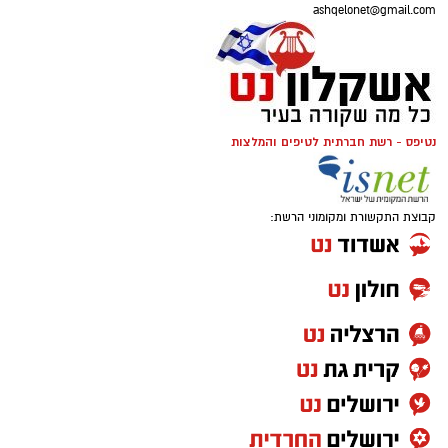
ashqelonet@gmail.com
נטיפס - רשת חברתית לטיפים והמלצות
קרדיט תמונה magnific
קבוצת התקשורת ומקומוני הרשת:
הצרכים החברתיים משתנים – והסיוע משתנה
איתם
בעבר זוהו עמותות בעיקר עם חלוקת סלי מזון
לקראת חגי ישראל, אך כיום תחומי הפעילות רחבים
הרבה יותר. לצד סיוע למשפחות המתמודדות עם
קושי כלכלי, פועלות עמותות רבות למען קשישים,
חיילים בודדים, ניצולי שואה ואנשים שנקלעו
למשבר בעקבות מחלה, אובדן מקום עבודה או