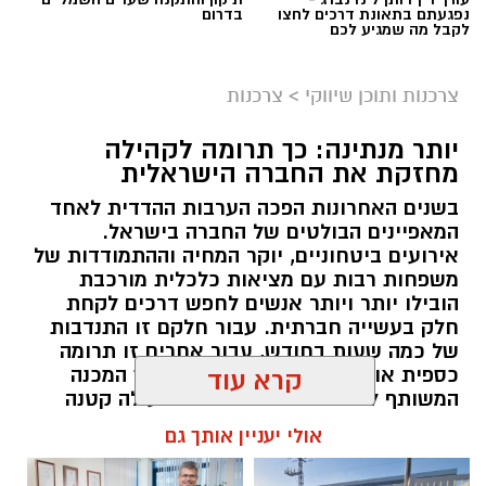
נפגעתם בתאונת דרכים לחצו
בדרום
לקבל מה שמגיע לכם
צרכנות ותוכן שיווקי
>
צרכנות
יותר מנתינה: כך תרומה לקהילה
מחזקת את החברה הישראלית
בשנים האחרונות הפכה הערבות ההדדית לאחד
המאפיינים הבולטים של החברה בישראל.
אירועים ביטחוניים, יוקר המחיה וההתמודדות של
משפחות רבות עם מציאות כלכלית מורכבת
הובילו יותר ויותר אנשים לחפש דרכים לקחת
חלק בעשייה חברתית. עבור חלקם זו התנדבות
של כמה שעות בחודש, עבור אחרים זו תרומה
כספית או העברת מוצרים חיוניים, אך המכנה
קרא עוד
המשותף לכולם הוא ההבנה שגם פעולה קטנה
יכולה ליצור שינוי משמעותי. עמותות הפועלות
אולי יעניין אותך גם
ברחבי הארץ מצליחות לחבר בין הרצון של
הציבור לעזור לבין הצרכים האמיתיים בשטח,