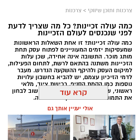
צרכנות ותוכן שיווקי
>
צרכנות
תגים:
תרומה לנזקקים
,
תרומה לחיילים
,
תרומה
כמה עולה זכיינות? כל מה שצריך לדעת
לניצולי שואה
לפני שנכנסים לעולם הזכיינות
כמה עולה זכיינות? זו אחת השאלות הראשונות
שמעסיקות יזמים המעוניינים לפתוח עסק תחת
מותג מוכר. התשובה אינה אחידה, שכן עלות
הזכיינות משתנה בהתאם לרשת, לתחום הפעילות,
למיקום העסק ולהיקף ההשקעה הנדרש. מעבר
לדמי הזיכיון עצמם, יש להביא בחשבון עלויות
נוספות כמו הקמת הסניף, רכישת ציוד, מלאי
ראשוני, שיווק והוצאות תפעול. לכן חשוב לבחון
קרא עוד
את התמונה המלאה לפני קבלת החלטה.
אולי יעניין אותך גם
תוכן שיווקי / 09:57 06.08.26
קרדיט תמונה magnific