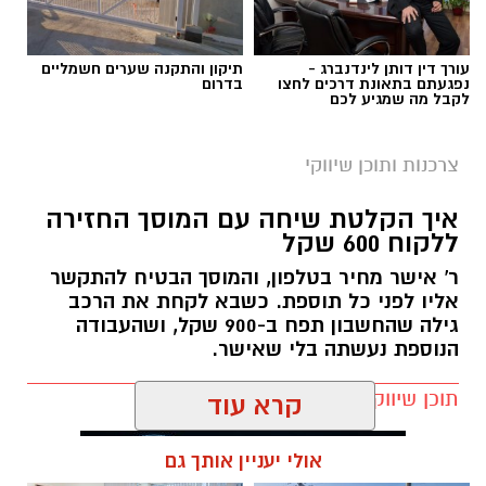
הצרכים החברתיים משתנים – והסיוע משתנה
תגים:
כמה עולה זכיינות
עורך דין דותן לינדנברג -
תיקון והתקנה שערים חשמליים
איתם
נפגעתם בתאונת דרכים לחצו
בדרום
לקבל מה שמגיע לכם
בעבר זוהו עמותות בעיקר עם חלוקת סלי מזון
צרכנות ותוכן שיווקי
לקראת חגי ישראל, אך כיום תחומי הפעילות רחבים
הרבה יותר. לצד סיוע למשפחות המתמודדות עם
איך הקלטת שיחה עם המוסך החזירה
קושי כלכלי, פועלות עמותות רבות למען קשישים,
ללקוח 600 שקל
חיילים בודדים, ניצולי שואה ואנשים שנקלעו
ר' אישר מחיר בטלפון, והמוסך הבטיח להתקשר
למשבר בעקבות מחלה, אובדן מקום עבודה או
אליו לפני כל תוספת. כשבא לקחת את הרכב
אירועים בלתי צפויים. המשמעות היא שתרומה
גילה שהחשבון תפח ב-900 שקל, ושהעבודה
אינה מתורגמת רק למוצר אחד או לחבילת מזון,
הנוספת נעשתה בלי שאישר.
אלא למעטפת שלמה הכוללת מוצרים חיוניים, ציוד,
תוכן שיווקי / 15:14 04.08.26
ליווי אישי ולעיתים גם סיוע נקודתי המאפשר
לאנשים לשמור על שגרת חיים מכובדת. ככל
קרא עוד
קרדיט תמונה - pixabay
שהצרכים משתנים, כך גם דרכי הפעולה של