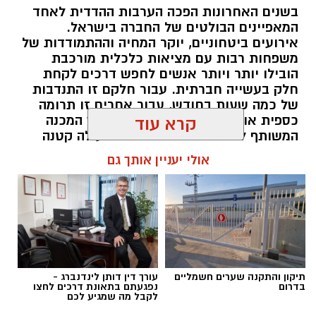
בשנים האחרונות הפכה הערבות ההדדית לאחד
המאפיינים הבולטים של החברה בישראל.
אירועים ביטחוניים, יוקר המחיה וההתמודדות של
משפחות רבות עם מציאות כלכלית מורכבת
הובילו יותר ויותר אנשים לחפש דרכים לקחת
חלק בעשייה חברתית. עבור חלקם זו התנדבות
של כמה שעות בחודש, עבור אחרים זו תרומה
כספית או העברת מוצרים חיוניים, אך המכנה
קרא עוד
המשותף לכולם הוא ההבנה שגם פעולה קטנה
יכולה ליצור שינוי משמעותי. עמותות הפועלות
אולי יעניין אותך גם
ברחבי הארץ מצליחות לחבר בין הרצון של
הציבור לעזור לבין הצרכים האמיתיים בשטח,
ולהפוך כל תרומה לסיוע שמגיע למי שזקוק לו
בזמן הנכון ובדרך מכבדת.
תוכן שיווקי / 10:04 06.08.26
תיקון והתקנה שערים חשמליים
עורך דין דותן לינדנברג -
בדרום
נפגעתם בתאונת דרכים לחצו
לקבל מה שמגיע לכם