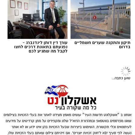
הארגונים החברתיים, המפתחים מיזמים חדשים
אולי יעניין אותך גם
ומעניקים מענה מותאם למציאות המשתנה
.
מה כוללת העלות של זכיינות
?
תגים:
הקלטה
כאשר בוחנים כמה עולה זכיינות, חשוב להבין
מאחורי כל תרומה עומד אדם
שההשקעה מורכבת ממספר מרכיבים ולא רק
מתשלום חד-פעמי לרשת. כל רשת זכיינות קובעת
את תנאי ההתקשרות שלה, ולכן מבנה העלויות
תיקון והתקנה שערים חשמליים
עורך דין דותן לינדנברג -
עשוי להשתנות
.
בדרום
נפגעתם בתאונת דרכים לחצו
לקבל מה שמגיע לכם
בדרך כלל ההשקעה כוללת
:
טוען כתבה...
יח"צ אקסטרה מובייל
קל לראות בתרומה פעולה טכנית של העברת כסף
אנחנו ב ״אשקלונט חדשות העיר״ עושים מאמץ מצידנו לאתר את בעלי הזכויות בצילומים
הרכב של ר', לקוח אקסטרה מובייל בן 41 מאשקלון,
או מוצרים, אך בפועל מדובר במפגש בין אנשים.
שאנו מפרסמים בווטסאפ ובמהדורת הדוא"ל שלנו ומקפידים על מתן קרדיטים על מידעים