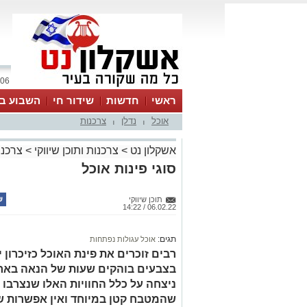
06 אוגוסט 2026 / 19:21
ראשי
חדשות
שידור חי
השבוע בע
אוכל
נדלן
צרכנות
|
|
אשקלון נט
>
צרכנות ותוכן שיווקי
>
צרכנו
סוגי פינות אוכל
תוכן שיווקי
06.02.22 / 14:22
תגים:
אוכל עגולות נפתחות
רבים זוכרים את פינת האוכל כזיכרון יל
בצבעים בוהקים שעות של הנאה בארו
ניצחה על כלל החוויות האלו שנצרבו
שהמטבח קטן במיוחד ואין אפשרות שי