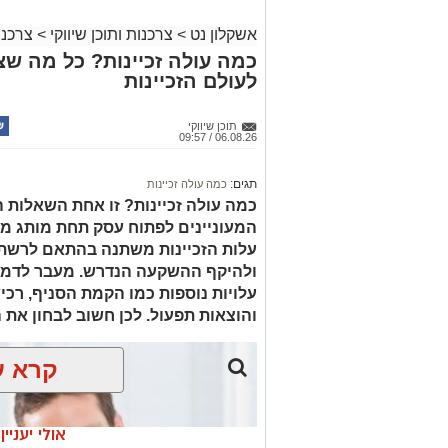
אשקלון נט
>
צרכנות ותוכן שיווקי
>
צרכנו
כמה עולה זכיינות? כל מה שצ
לעולם הזכיינות
קרדיט תמונה magnific
הצרכים החברתיים משתנים
תוכן שיווקי
06.08.26 / 09:57
בעבר זוהו עמותות בעיקר עם חלוקת סלי מז
תגים:
כמה עולה זכיינות
הפעילות רחבים הרבה יותר. לצד סיוע למ
כמה עולה זכיינות? זו אחת השאלות 
פועלות עמותות רבות למען קשישים, חיילים
המעוניינים לפתוח עסק תחת מותג מו
למשבר בעקבות מחלה, אובדן מקום עבודה 
עלות הזכיינות משתנה בהתאם לרשת,
היא שתרומה אינה מתורגמת רק למוצר אח
הכוללת מוצרים חיוניים, ציוד, ליווי אישי 
ולהיקף ההשקעה הנדרש. מעבר לדמי ה
לשמור על שגרת חיים מכובדת. ככל שהצרכ
עלויות נוספות כמו הקמת הסניף, רכיש
הארגונים החברתיים, המפתחים מיזמים ח
והוצאות תפעול. לכן חשוב לבחון את
המשתנה
.
קרא ע
מאחורי כל תרומה עומד א
אולי יעניי
קל לראות בתרומה פעולה טכנית של העברת