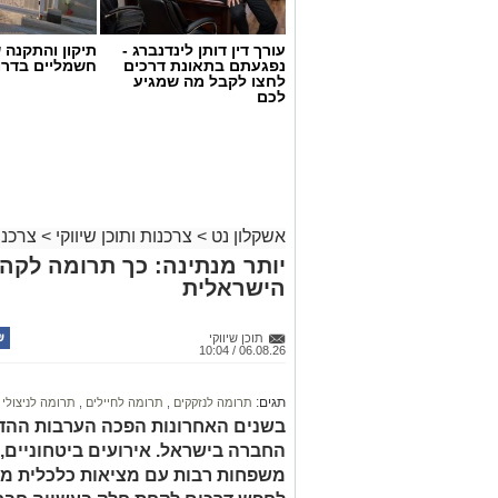
עורך דין דותן לינדנברג -
תיקון והתקנה 
נפגעתם בתאונת דרכים
חשמליים בדרו
לחצו לקבל מה שמגיע
לכם
אשקלון נט
>
צרכנות ותוכן שיווקי
>
צרכנו
יותר מנתינה: כך תרומה לק
הישראלית
תוכן שיווקי
06.08.26 / 10:04
תגים:
תרומה לנזקקים
,
תרומה לחיילים
,
תרומה לניצולי 
בשנים האחרונות הפכה הערבות ההדד
החברה בישראל. אירועים ביטחוניים,
משפחות רבות עם מציאות כלכלית מור