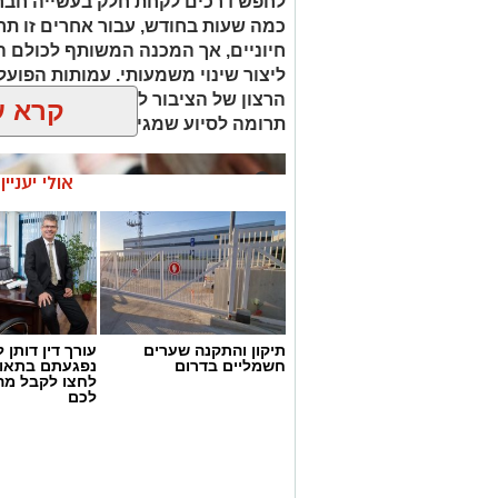
לחפש דרכים לקחת חלק בעשייה חברת
כמה שעות בחודש, עבור אחרים זו תר
חיוניים, אך המכנה המשותף לכולם ה
ליצור שינוי משמעותי. עמותות הפועל
הרצון של הציבור לעזור לבין הצרכים
קרא ע
תרומה לסיוע שמגיע למי שזקוק לו בז
אולי יעניי
תיקון והתקנה שערים
עורך דין דותן ל
חשמליים בדרום
נפגעתם בתאונ
לחצו לקבל מה
לכם