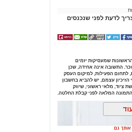
ת
ריך לדעת לפני שנכנסים
 – והסיוע משתנה איתם
ון לקראת חגי ישראל, אך כיום תחומי
שפחות המתמודדות עם קושי כלכלי,
הראשונות שמעסיקות יזמים
 בודדים, ניצולי שואה ואנשים שנקלעו
כר. התשובה אינה אחידה, שכן
או אירועים בלתי צפויים. המשמעות
 לתחום הפעילות, למיקום העסק
ד או לחבילת מזון, אלא למעטפת שלמה
ולעיתים גם סיוע נקודתי המאפשר לאנשים
זיכיון עצמם, יש להביא בחשבון
ים משתנים, כך גם דרכי הפעולה של
ת ציוד, מלאי ראשוני, שיווק
דשים ומעניקים מענה מותאם למציאות
 התמונה המלאה לפני קבלת החלטה.
וד
דם
ן אותך גם
 כסף או מוצרים, אך בפועל מדובר