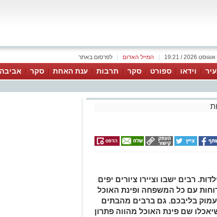
|
המייל האדום
|
לפרסום באתר
יר
וידאו
ספורט
סקר
תרבות
ענת האחת
סקר
אביבה 
ת
דות. רבים ישבו וציירו ציורים יפים
חות עם כל המשפחה ופינת האוכל
 עמוק בליבכם. גם ברבים מהבתים
אכלו שם פינת האוכל מהווה פתרון