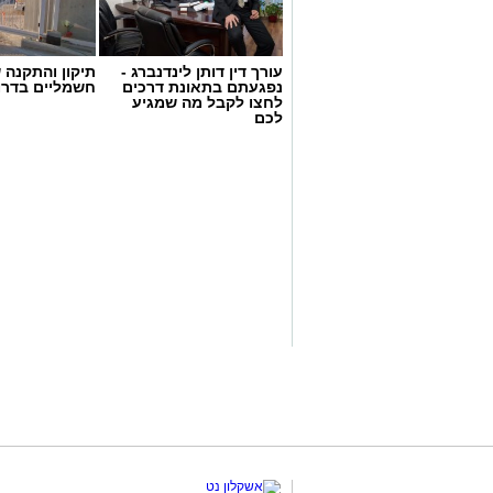
עורך דין דותן לינדנברג -
תיקון והתקנה 
נפגעתם בתאונת דרכים
חשמליים בדרו
לחצו לקבל מה שמגיע
לכם
magnific
הבדיקה מבוססת על ניטור תגובות פיזיולוג
נשימה המסייעות בזיהוי אי התאמות.
ההחלטה על ביצוע בדיקת פוליגרף תלויה 
מתאימה במיוחד כאשר קיימים חשדות או מ
של שיטות מקצועיות מבטיח תהליך אמין ו
הרגשי והמשפטי לפני קבלת החלטה.
במצבים רבים מומלץ לפנות למומחים מנוס
התהליך.
בדיקת פוליגרף
מאפשרת קבלת תמ
החלטות מושכלות. תוצאות מדויקות תלויות 
מתקדם.
חשוב להבין שהבדיקה אינה מתאימה לכל