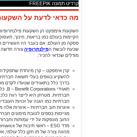
קרדיט תמונה FREEPIK
מה כדאי לדעת על השקעו
השקעות אימפקט הן השקעות פילנתרופיות 
הקיימות בעולם כמו בריאות, חינוך, תעסוק
פסקה מן העולם. אם בעבר היו העשירים ת
שכעת לובשת ה
פילנתרופיה
צורה חדשה ש
מודלים שכדאי להכיר:
קרן אימפקט – קרן מיוחדת שתפקידה
להשקיע בגופים בעלי תשואה חברתית 
בדרך כלל בתאגידים שנועדו לקדם מט
תאגידי
Benefit Corporations
–
B
, כל
חברתיות. מטרתן היא לייצר רווח כלכ
חברתיות כמו הגנה על זכויות העובדי
איגרות חוב חברתיות – איגרות אלה מנו
מגייסות כספים לטובת מימונים חברתי
החוב מונפקות על ידי עמותות וחברות
מדד
ESG
– ראשי תיבות של
ernance
מהווה צורה של תו תקן כלל עולמי, א