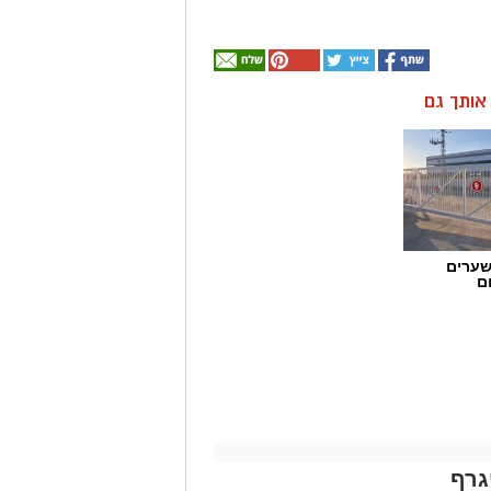
ן אותך גם
שערים
ם
גרף