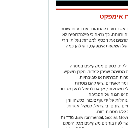
ת אימפקט
אשר נועדו להתמודד עם בעיות שונות
ה ורווחה. כך נראה כי פילנתרופיה לא
ורמים את הכסף למטרות נעלות, הרי
ל השקעות אימפקט, ויש להן כמה
 לגייס כספים ממשקיעים במטרה
מסוימת שניתן למדוד. הקרן תשקיע
רות חברתיות או סביבתיות.
ומר תאגידים שיש להם מטרות
לי משמעותי, אך גם לפעול למען מטרות
ם או הגנה על הסביבה.
הלות על ידי גוף ציבורי כלשהו והן
ים שונים. בישראל, למשל, איגרות
 ללא מטרות רווח.
Environmental, Social, Gov
. מדד זה
שר לפיו בוחנים משקיעים מכל העולם