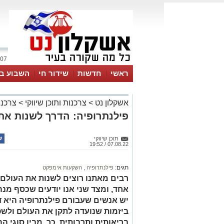
07 אוגוסט 2026 / 17:25
ראשי
חדשות
שידור חי
השבוע בע
אשקלון נט
>
צרכנות ותוכן שיווקי
>
צרכנו
פילנתרופיה: הדרך לשנות את
תוכן שיווקי
07.08.22 / 19:52
תגים:
פילנתרופיה
,
השקעות אימפקט
רבים מאתנו רוצים לשנות את העולם ו
אחד, ומצד שני אנו יודעים שכסף מנה
יש אנשים שעבורם פילנתרופיה היא ד
ביזמות שנועדה לתקן את העולם ולשפ
בריאותית ותרבותית. כך, מבין סוגי ה