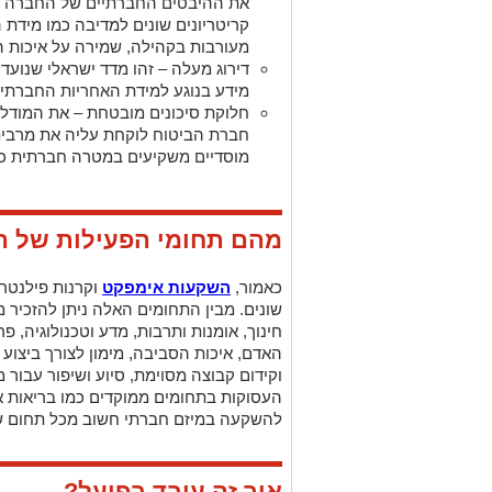
את ההיבטים החברתיים של החברה 
קריטריונים שונים למדיבה כמו מידת 
מעורבות בקהילה, שמירה על איכות ה
דירוג מעלה – זהו מדד ישראלי שנועד
מידע בנוגע למידת האחריות החברתית
חלוקת סיכונים מובטחת – את המודל 
חברת הביטוח לוקחת עליה את מרבית
מוסדיים משקיעים במטרה חברתית כ
מהם תחומי הפעילות של ה
כאמור,
השקעות אימפקט
וקרנות פילנטר
שונים. מבין התחומים האלה ניתן להזכיר מ
חינוך, אומנות ותרבות, מדע וטכנולוגיה, פ
האדם, איכות הסביבה, מימון לצורך ביצוע 
וקידום קבוצה מסוימת, סיוע ושיפור עבור מ
העסוקות בתחומים ממוקדים כמו בריאות או
להשקעה במיזם חברתי חשוב מכל תחום ש
איך זה עובד בפועל?