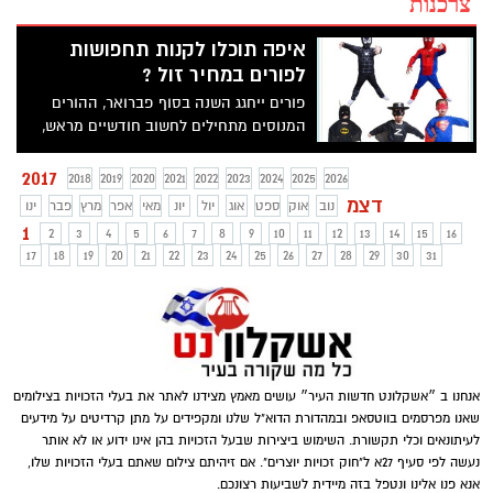
צרכנות
איפה תוכלו לקנות תחפושות
לפורים במחיר זול ?
פורים ייחגג השנה בסוף פברואר, ההורים
המנוסים מתחילים לחשוב חודשיים מראש,
אחר התחפושת המושלמת והזולה ביותר, מי
שלא מיומן נופל למלכודת קנייה ברשתות
2017
2018
2019
2020
2021
2022
2023
2024
2025
2026
השיווק הגדולות, או חנויות מקומיות, שרוצות
דצמ
נוב
אוק
ספט
אוג
יול
יונ
מאי
אפר
מרץ
פבר
ינו
להרוויח כפול במחיר, ומוכרות תחפושות
1
2
3
4
5
6
7
8
9
10
11
12
13
14
15
16
במחירים שנעים סביב -150-250 שקל כל אחת,
17
18
19
20
21
22
23
24
25
26
27
28
29
30
31
כשאפשר להשיג את אותה תחפושת במחירים
100-20 ₪ .וודאי שמעתם ולא פעם אחת, על
תחפושות לפורים שהוזמנו מחו"ל וממש בזול,
אז לפניכם הדרך הפשוטה והקלה ביותר
להזמנת תחפושות והכל בעברית.
אנחנו ב ״אשקלונט חדשות העיר״ עושים מאמץ מצידנו לאתר את בעלי הזכויות בצילומים
שאנו מפרסמים בווטסאפ ובמהדורת הדוא"ל שלנו ומקפידים על מתן קרדיטים על מידעים
לעיתונאים וכלי תקשורת. השימוש ביצירות שבעל הזכויות בהן אינו ידוע או לא אותר
נעשה לפי סעיף 27א ל"חוק זכויות יוצרים". אם זיהיתם צילום שאתם בעלי הזכויות שלו,
אנא פנו אלינו ונטפל בזה מיידית לשביעות רצונכם.