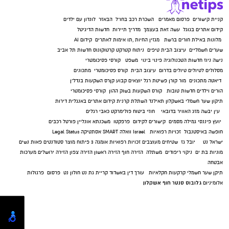
קניית קישורים
פרסום מאמרים
השכרת רכב בחו"ל
הבאזר
לונדון עם ילדים
קידום אתרים בגוגל
עשה זאת בעצמך
מדריך תיירות
חדשות הדיגיטל
מלונות באילת
חורים ברשת
מגזין החיות
,
תו אימות לאתרים
קידום AI
שערים חשמליים
עיצוב הבית
טיפים
ניתוח קטרקט
קרטוקונוס
חדשות תל אביב
נישה ניוז
חדשות הטכנולוגיה
פינוי בינוי
משפט
קורסי פסיכומטרי
מסלולים לטיולים
טיולים בדרום
עיצוב הבית
קורס פסיכומטרי
מתכונים
דיאטה
מתכונים
מור קורן
פשיטת רגל
יוצאים קבוע
קןרס השקעות בנדל"ן
הורים וילדים
חדשות טובות
קורס השקעות בשוק ההון
קורסי פסיכומטרי
תיקון שער חשמלי באשקלון
תאילנד
השתלת קרנית
קידום אתרים באנגלית
דירות
עין יבשה
מזג האוויר בדובאי
חוזי ביטוח
פולימרקט
כאבי רגלים
יועץ פיננסי
גמילה מסמים
קישורים לקידום
פרפקטו
משכנתא אונליין
פורטל רכבים
חופשה באיסטנבול
זכויות רפואיות
Israel
וואלה SMART
אסתטיקה
Legal Status
ישראל נט
יובל גז
שטיחים מעוצבים
זכויות רפואיות
אומגה 3
פיתוח מוצר
סטודנטים
פאות נשים
מוניות בת ים
ניקוי ריפודים
משתלה
הזירה חוף
הזירה ראשון
הזירה צפון
הזירה ירושלים
מערכות
אבטחה
תיקן שער חשמלי
קרקעות חקלאיות
עורך דין באשדוד
קריית גת נט
חולון נט
פרסום
פרגולות
גלובוס סנטר חוף אשקלון
אלומיניום