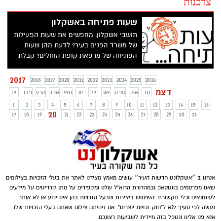
צרכנות
שעות פתיחה באשקלון
תושבי אשקלון, מחפשים את שעות הפעילות
של משרד הפנים בעיר? לדעת מהן שעות
הפתיחה של מרפאת קופת החולים? קבלת
הקהל של סניפי הבנקים באשקלון?
2017
2018
2019
2020
2021
2022
2023
2024
2025
2026
דצמ
נוב
אוק
ספט
אוג
יול
יונ
מאי
אפר
מרץ
פבר
ינו
1
2
3
4
5
6
7
8
9
10
11
12
13
14
15
16
20
17
18
19
21
22
23
24
25
26
27
28
29
30
31
אנחנו ב ״אשקלונט חדשות העיר״ עושים מאמץ מצידנו לאתר את בעלי הזכויות בצילומים
שאנו מפרסמים בווטסאפ ובמהדורת הדוא"ל שלנו ומקפידים על מתן קרדיטים על מידעים
לעיתונאים וכלי תקשורת. השימוש ביצירות שבעל הזכויות בהן אינו ידוע או לא אותר
נעשה לפי סעיף 27א ל"חוק זכויות יוצרים". אם זיהיתם צילום שאתם בעלי הזכויות שלו,
אנא פנו אלינו ונטפל בזה מיידית לשביעות רצונכם.