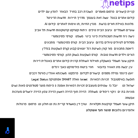
קניית קישורים
פרסום מאמרים
השכרת רכב בחו"ל
הבאזר
לונדון עם ילדים
קידום אתרים בגוגל
עשה זאת בעצמך
מדריך תיירות
חדשות הדיגיטל
מלונות באילת
חורים ברשת
מגזין החיות
,
תו אימות לאתרים
קידום AI
שערים חשמליים
עיצוב הבית
טיפים
ניתוח קטרקט
קרטוקונוס
חדשות תל אביב
נישה ניוז
חדשות הטכנולוגיה
פינוי בינוי
משפט
קורסי פסיכומטרי
מסלולים לטיולים
טיולים בדרום
עיצוב הבית
קורס פסיכומטרי
מתכונים
דיאטה
מתכונים
מור קורן
פשיטת רגל
יוצאים קבוע
קןרס השקעות בנדל"ן
הורים וילדים
חדשות טובות
קורס השקעות בשוק ההון
קורסי פסיכומטרי
תיקון שער חשמלי באשקלון
תאילנד
השתלת קרנית
קידום אתרים באנגלית
דירות
עין יבשה
מזג האוויר בדובאי
חוזי ביטוח
פולימרקט
כאבי רגלים
יועץ פיננסי
גמילה מסמים
קישורים לקידום
פרפקטו
משכנתא אונליין
פורטל רכבים
חופשה באיסטנבול
זכויות רפואיות
Israel
וואלה SMART
אסתטיקה
Legal Status
ישראל נט
יובל גז
שטיחים מעוצבים
זכויות רפואיות
אומגה 3
פיתוח מוצר
סטודנטים
פאות נשים
מוניות בת ים
ניקוי ריפודים
משתלה
הזירה חוף
הזירה ראשון
הזירה צפון
הזירה ירושלים
מערכות
אבטחה
תיקן שער חשמלי
קרקעות חקלאיות
עורך דין באשדוד
קריית גת נט
חולון נט
פרסום
פרגולות
גלובוס סנטר חוף אשקלון
אלומיניום