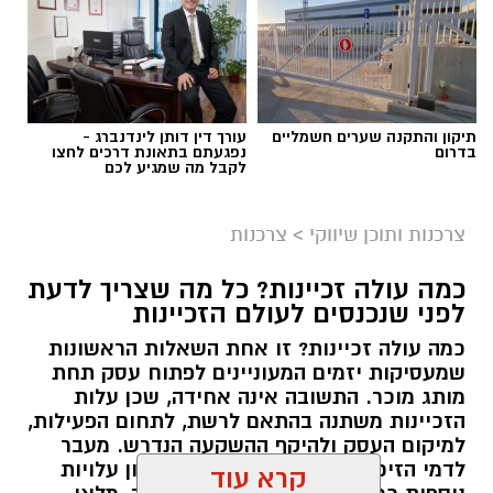
ולהפוך כל תרומה לסיוע שמגיע למי שזקוק לו
בזמן הנכון ובדרך מכבדת.
תוכן שיווקי / 10:04 06.08.26
תיקון והתקנה שערים חשמליים
עורך דין דותן לינדנברג -
בדרום
נפגעתם בתאונת דרכים לחצו
לקבל מה שמגיע לכם
צרכנות ותוכן שיווקי
>
צרכנות
תגים:
תרומה לנזקקים
,
תרומה לחיילים
,
תרומה
כמה עולה זכיינות? כל מה שצריך לדעת
לניצולי שואה
לפני שנכנסים לעולם הזכיינות
כמה עולה זכיינות? זו אחת השאלות הראשונות
שמעסיקות יזמים המעוניינים לפתוח עסק תחת
מותג מוכר. התשובה אינה אחידה, שכן עלות
הזכיינות משתנה בהתאם לרשת, לתחום הפעילות,
למיקום העסק ולהיקף ההשקעה הנדרש. מעבר
לדמי הזיכיון עצמם, יש להביא בחשבון עלויות
קרא עוד