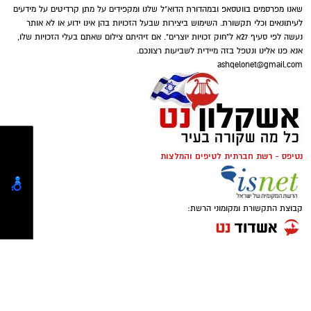
שאנו מפרסמים בווטסאפ ובמהדורת הדוא"ל שלנו ומקפידים על מתן קרדיטים על מידעים
אירועים בלתי צפויים. המשמעות היא שתרומה
לעיתונאים וכלי תקשורת. השימוש ביצירות שבעל הזכויות בהן אינו ידוע או לא אותר
אינה מתורגמת רק למוצר אחד או לחבילת מזון,
נעשה לפי סעיף 27א ל"חוק זכויות יוצרים". אם זיהיתם צילום שאתם בעלי הזכויות שלו,
אלא למעטפת שלמה הכוללת מוצרים חיוניים, ציוד,
אנא פנו אלינו ונטפל בזה מיידית לשביעות רצונכם.
ashqelonet@gmail.com
ליווי אישי ולעיתים גם סיוע נקודתי המאפשר
קרדיט תמונה - pixabay
לאנשים לשמור על שגרת חיים מכובדת. ככל
שהצרכים משתנים, כך גם דרכי הפעולה של
הארגונים החברתיים, המפתחים מיזמים חדשים
מה כוללת העלות של זכיינות
?
ומעניקים מענה מותאם למציאות המשתנה
.
נטיפס - רשת חברתית לטיפים והמלצות
כאשר בוחנים כמה עולה זכיינות, חשוב להבין
שההשקעה מורכבת ממספר מרכיבים ולא רק
מאחורי כל תרומה עומד אדם
מתשלום חד-פעמי לרשת. כל רשת זכיינות קובעת
קבוצת התקשורת ומקומוני הרשת:
את תנאי ההתקשרות שלה, ולכן מבנה העלויות
עשוי להשתנות
.
בדרך כלל ההשקעה כוללת
: