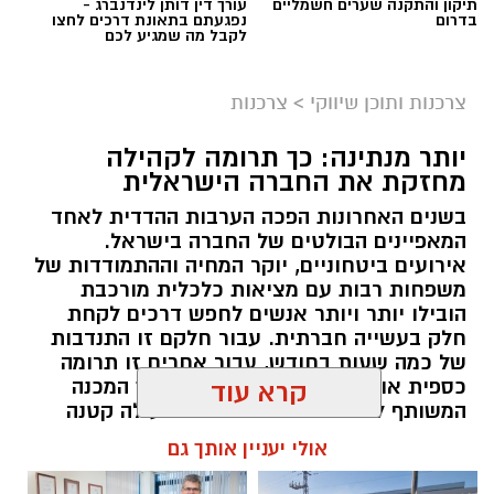
תיקון והתקנה שערים חשמליים
עורך דין דותן לינדנברג -
בדרום
נפגעתם בתאונת דרכים לחצו
לקבל מה שמגיע לכם
צרכנות ותוכן שיווקי
>
צרכנות
יותר מנתינה: כך תרומה לקהילה
מחזקת את החברה הישראלית
בשנים האחרונות הפכה הערבות ההדדית לאחד
המאפיינים הבולטים של החברה בישראל.
אירועים ביטחוניים, יוקר המחיה וההתמודדות של
משפחות רבות עם מציאות כלכלית מורכבת
הובילו יותר ויותר אנשים לחפש דרכים לקחת
חלק בעשייה חברתית. עבור חלקם זו התנדבות
של כמה שעות בחודש, עבור אחרים זו תרומה
כספית או העברת מוצרים חיוניים, אך המכנה
קרא עוד
המשותף לכולם הוא ההבנה שגם פעולה קטנה
יכולה ליצור שינוי משמעותי. עמותות הפועלות
אולי יעניין אותך גם
ברחבי הארץ מצליחות לחבר בין הרצון של
הציבור לעזור לבין הצרכים האמיתיים בשטח,