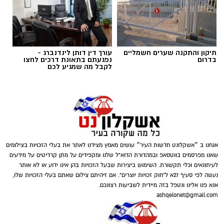
תיקון והתקנה שערים חשמליים
עורך דין דותן לינדנברג -
בדרום
נפגעתם בתאונת דרכים לחצו
לקבל מה שמגיע לכם
אנחנו ב ״אשקלונט חדשות העיר״ עושים מאמץ מצידנו לאתר את בעלי הזכויות בצילומים
שאנו מפרסמים בווטסאפ ובמהדורת הדוא"ל שלנו ומקפידים על מתן קרדיטים על מידעים
לעיתונאים וכלי תקשורת. השימוש ביצירות שבעל הזכויות בהן אינו ידוע או לא אותר
נעשה לפי סעיף 27א ל"חוק זכויות יוצרים". אם זיהיתם צילום שאתם בעלי הזכויות שלו,
אנא פנו אלינו ונטפל בזה מיידית לשביעות רצונכם.
ashqelonet@gmail.com