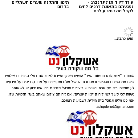
תוכן שיווקי / 10:04 06.08.26
הרגשי והמשפטי לפני קבלת החלטה.
עורך דין דותן לינדנברג -
תיקון והתקנה שערים חשמליים
נפגעתם בתאונת דרכים לחצו
בדרום
במצבים רבים מומלץ לפנות למומחים מנוסים
לקבל מה שמגיע לכם
שמבינים את הדקויות של התהליך.
בדיקת
פוליגרף
מאפשרת קבלת תמונה ברורה יותר
תגים:
תרומה לנזקקים
,
תרומה לחיילים
,
תרומה
ומסייעת בקבלת החלטות מושכלות. תוצאות
לניצולי שואה
טוען כתבה...
מדויקות תלויות גם בניסיון הבודק ובשימוש בציוד
מתקדם.
חשוב להבין שהבדיקה אינה מתאימה לכל מצב.
היא דורשת הסכמה מלאה של הנבדק ושיתוף
אנחנו ב ״אשקלונט חדשות העיר״ עושים מאמץ מצידנו לאתר את בעלי הזכויות בצילומים
פעולה כדי להבטיח תוצאות תקפות. מומחי שגב
שאנו מפרסמים בווטסאפ ובמהדורת הדוא"ל שלנו ומקפידים על מתן קרדיטים על מידעים
לעיתונאים וכלי תקשורת. השימוש ביצירות שבעל הזכויות בהן אינו ידוע או לא אותר
פוליגרף מדגישים את הצורך בהכנה נכונה לפני
נעשה לפי סעיף 27א ל"חוק זכויות יוצרים". אם זיהיתם צילום שאתם בעלי הזכויות שלו,
הבדיקה. הכנה זו כוללת הסבר מפורט על השלבים
אנא פנו אלינו ונטפל בזה מיידית לשביעות רצונכם.
השונים.
ashqelonet@gmail.com