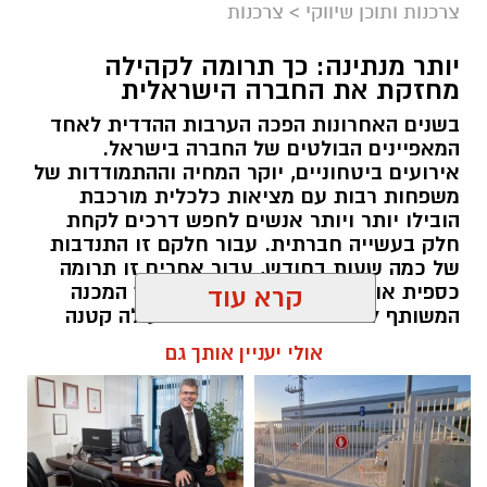
צרכנות ותוכן שיווקי
>
צרכנות
יותר מנתינה: כך תרומה לקהילה
מחזקת את החברה הישראלית
בשנים האחרונות הפכה הערבות ההדדית לאחד
המאפיינים הבולטים של החברה בישראל.
אירועים ביטחוניים, יוקר המחיה וההתמודדות של
משפחות רבות עם מציאות כלכלית מורכבת
הובילו יותר ויותר אנשים לחפש דרכים לקחת
חלק בעשייה חברתית. עבור חלקם זו התנדבות
של כמה שעות בחודש, עבור אחרים זו תרומה
כספית או העברת מוצרים חיוניים, אך המכנה
קרא עוד
המשותף לכולם הוא ההבנה שגם פעולה קטנה
יכולה ליצור שינוי משמעותי. עמותות הפועלות
אולי יעניין אותך גם
ברחבי הארץ מצליחות לחבר בין הרצון של
הציבור לעזור לבין הצרכים האמיתיים בשטח,
ולהפוך כל תרומה לסיוע שמגיע למי שזקוק לו
בזמן הנכון ובדרך מכבדת.
תוכן שיווקי / 10:04 06.08.26