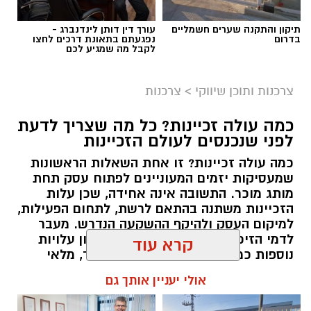
תיקון והתקנה שערים חשמליים
עורך דין דותן לינדנברג -
בדרום
נפגעתם בתאונת דרכים לחצו
לקבל מה שמגיע לכם
צרכנות ותוכן שיווקי
>
צרכנות
תגים:
תרומה לנזקקים
,
תרומה לחיילים
,
תרומה
לניצולי שואה
כמה עולה זכיינות? כל מה שצריך לדעת
לפני שנכנסים לעולם הזכיינות
כמה עולה זכיינות? זו אחת השאלות הראשונות
שמעסיקות יזמים המעוניינים לפתוח עסק תחת
מותג מוכר. התשובה אינה אחידה, שכן עלות
הזכיינות משתנה בהתאם לרשת, לתחום הפעילות,
למיקום העסק ולהיקף ההשקעה הנדרש. מעבר
לדמי הזיכיון עצמם, יש להביא בחשבון עלויות
נוספות כמו הקמת הסניף, רכישת ציוד, מלאי
ראשוני, שיווק והוצאות תפעול. לכן חשוב לבחון
קרא עוד
את התמונה המלאה לפני קבלת החלטה.
אולי יעניין אותך גם