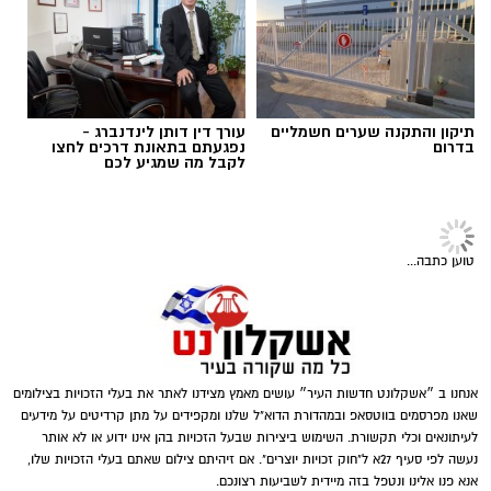
תוכן שיווקי / 09:57 06.08.26
קרדיט תמונה magnific
הצרכים החברתיים משתנים – והסיוע משתנה
תגים:
כמה עולה זכיינות
איתם
תיקון והתקנה שערים חשמליים
עורך דין דותן לינדנברג -
בדרום
נפגעתם בתאונת דרכים לחצו
לקבל מה שמגיע לכם
בעבר זוהו עמותות בעיקר עם חלוקת סלי מזון
לקראת חגי ישראל, אך כיום תחומי הפעילות רחבים
הרבה יותר. לצד סיוע למשפחות המתמודדות עם
טוען כתבה...
קושי כלכלי, פועלות עמותות רבות למען קשישים,
חיילים בודדים, ניצולי שואה ואנשים שנקלעו
למשבר בעקבות מחלה, אובדן מקום עבודה או
אירועים בלתי צפויים. המשמעות היא שתרומה
אינה מתורגמת רק למוצר אחד או לחבילת מזון,
אנחנו ב ״אשקלונט חדשות העיר״ עושים מאמץ מצידנו לאתר את בעלי הזכויות בצילומים
אלא למעטפת שלמה הכוללת מוצרים חיוניים, ציוד,
שאנו מפרסמים בווטסאפ ובמהדורת הדוא"ל שלנו ומקפידים על מתן קרדיטים על מידעים
לעיתונאים וכלי תקשורת. השימוש ביצירות שבעל הזכויות בהן אינו ידוע או לא אותר