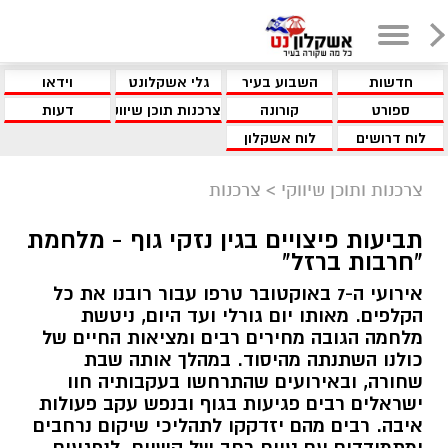
חדשות
השבוע בעיר
גלי אשקלונט
וידאו
ספורט
קורונה
צרכנות תוכן שיווקי
דעות
לוח דרושים
לוח אשקלון
צרכנות ותוכן שיווקי
>
צרכנות
תביעות פיצויים בגין נזקי גוף - מלחמת
"חרבות ברזל"
אירועי ה-7 באוקטובר טרפו עבור רובנו את כל
הקלפים. מאותו יום גורלי ועד היום, ניטשת
מלחמה הגובה מחירים רבים ומציאות החיים של
כולנו השתנתה מהיסוד. במהלך אותה שבת
שחורה, ובאירועים שהתרחשו בעקבותיה חוו
ישראלים רבים פגיעות בגוף ובנפש עקב פעולות
איבה. רבים מהם יזדקקו לתהליכי שיקום נרחבים