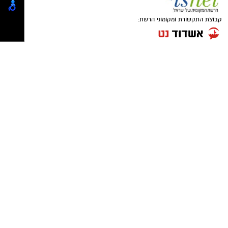
כאשר בוחנים כמה עולה זכיינות, חשוב להבין
מאחורי כל תרומה עומד אדם
שההשקעה מורכבת ממספר מרכיבים ולא רק
קבוצת התקשורת ומקומוני הרשת:
מתשלום חד-פעמי לרשת. כל רשת זכיינות קובעת
את תנאי ההתקשרות שלה, ולכן מבנה העלויות
עשוי להשתנות
.
בדרך כלל ההשקעה כוללת
:
קל לראות בתרומה פעולה טכנית של העברת כסף
או מוצרים, אך בפועל מדובר במפגש בין אנשים.
מאחורי כל סל מזון נמצאת משפחה שמצליחה
לערוך שולחן חג. מאחורי כל
תרומה לניצולי שואה
נמצא אדם מבוגר שזוכה לביקור אישי או לסיוע