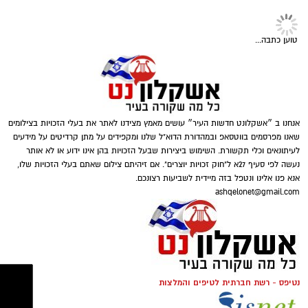
בעבר זוהו עמותות בעיקר עם חלוקת סלי מזון
טוען כתבה...
לקראת חגי ישראל, אך כיום תחומי הפעילות רחבים
הרבה יותר. לצד סיוע למשפחות המתמודדות עם
קושי כלכלי, פועלות עמותות רבות למען קשישים,
חיילים בודדים, ניצולי שואה ואנשים שנקלעו
למשבר בעקבות מחלה, אובדן מקום עבודה או
אנחנו ב ״אשקלונט חדשות העיר״ עושים מאמץ מצידנו לאתר את בעלי הזכויות בצילומים
שאנו מפרסמים בווטסאפ ובמהדורת הדוא"ל שלנו ומקפידים על מתן קרדיטים על מידעים
אירועים בלתי צפויים. המשמעות היא שתרומה
לעיתונאים וכלי תקשורת. השימוש ביצירות שבעל הזכויות בהן אינו ידוע או לא אותר
אינה מתורגמת רק למוצר אחד או לחבילת מזון,
נעשה לפי סעיף 27א ל"חוק זכויות יוצרים". אם זיהיתם צילום שאתם בעלי הזכויות שלו,
אלא למעטפת שלמה הכוללת מוצרים חיוניים, ציוד,
אנא פנו אלינו ונטפל בזה מיידית לשביעות רצונכם.
ashqelonet@gmail.com
ליווי אישי ולעיתים גם סיוע נקודתי המאפשר
לאנשים לשמור על שגרת חיים מכובדת. ככל
קרדיט תמונה - pixabay
שהצרכים משתנים, כך גם דרכי הפעולה של
הארגונים החברתיים, המפתחים מיזמים חדשים
ומעניקים מענה מותאם למציאות המשתנה
.
מה כוללת העלות של זכיינות
?
נטיפס - רשת חברתית לטיפים והמלצות