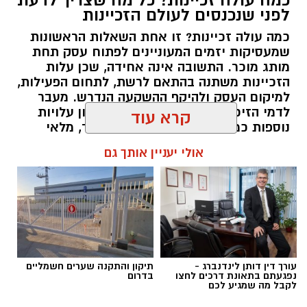
כמה עולה זכיינות? כל מה שצריך לדעת
לפני שנכנסים לעולם הזכיינות
כמה עולה זכיינות? זו אחת השאלות הראשונות
שמעסיקות יזמים המעוניינים לפתוח עסק תחת
מותג מוכר. התשובה אינה אחידה, שכן עלות
הזכיינות משתנה בהתאם לרשת, לתחום הפעילות,
למיקום העסק ולהיקף ההשקעה הנדרש. מעבר
לדמי הזיכיון עצמם, יש להביא בחשבון עלויות
קרא עוד
נוספות כמו הקמת הסניף, רכישת ציוד, מלאי
ראשוני, שיווק והוצאות תפעול. לכן חשוב לבחון
אולי יעניין אותך גם
את התמונה המלאה לפני קבלת החלטה.
תוכן שיווקי / 09:57 06.08.26
קרדיט תמונה magnific
עורך דין דותן לינדנברג -
תיקון והתקנה שערים חשמליים
נפגעתם בתאונת דרכים לחצו
בדרום
לקבל מה שמגיע לכם
הצרכים החברתיים משתנים – והסיוע משתנה
תגים:
כמה עולה זכיינות
איתם