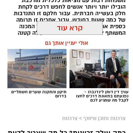
משפחות רבות עם מציאות כלכלית מורכבת
הובילו יותר ויותר אנשים לחפש דרכים לקחת
חלק בעשייה חברתית. עבור חלקם זו התנדבות
של כמה שעות בחודש, עבור אחרים זו תרומה
כספית או העברת מוצרים חיוניים, אך המכנה
קרא עוד
המשותף לכולם הוא ההבנה שגם פעולה קטנה
יכולה ליצור שינוי משמעותי. עמותות הפועלות
אולי יעניין אותך גם
ברחבי הארץ מצליחות לחבר בין הרצון של
הציבור לעזור לבין הצרכים האמיתיים בשטח,
ולהפוך כל תרומה לסיוע שמגיע למי שזקוק לו
בזמן הנכון ובדרך מכבדת.
תוכן שיווקי / 10:04 06.08.26
עורך דין דותן לינדנברג -
תיקון והתקנה שערים חשמליים
נפגעתם בתאונת דרכים לחצו
בדרום
לקבל מה שמגיע לכם
צרכנות ותוכן שיווקי
>
צרכנות
תגים:
תרומה לנזקקים
,
תרומה לחיילים
,
תרומה
לניצולי שואה