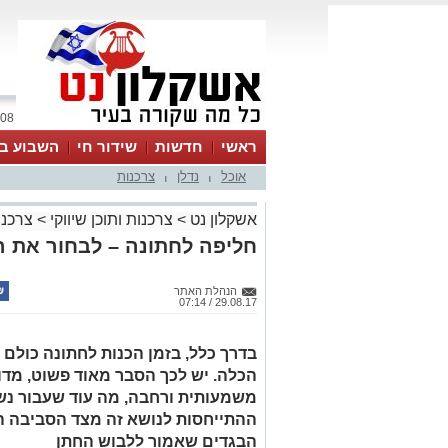
08 אוגוסט 2026 / 16:36
ראשי
חדשות
שידור חי
השבוע בע
אוכל
נדלן
צרכנות
|
|
אשקלון נט
>
צרכנות ותוכן שיווקי
>
צרכנו
חליפה לחתונה – לבחור את הצ
הנהלת האתר
29.08.17 / 07:14
בדרך כלל, בזמן הכנות לחתונה כול
הכלה. יש לכך הסבר מאוד פשוט, מדו
משמעותית ורחבה, מה עוד שעבור נשים
ההתייחסות לנושא זה מצד הסביבה ה
הבגדים שאמור ללבוש החתן