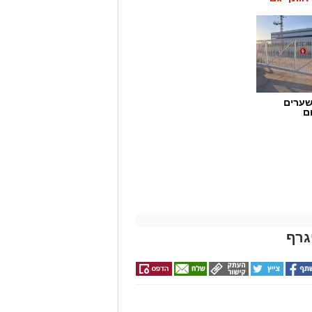
שערים
ם
גרף