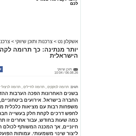
לכם
magnific
הבדיקה מבוססת על ניטור תגובות פיזיולוג
נשימה המסייעות בזיהוי אי התאמות.
אשקלון נט
>
צרכנות ותוכן שיווקי
>
צרכנו
ההחלטה על ביצוע בדיקת פוליגרף תלויה 
יותר מנתינה: כך תרומה לק
מתאימה במיוחד כאשר קיימים חשדות או מ
הישראלית
של שיטות מקצועיות מבטיח תהליך אמין ו
הרגשי והמשפטי לפני קבלת החלטה.
תוכן שיווקי
06.08.26 / 10:04
במצבים רבים מומלץ לפנות למומחים מנוס
התהליך.
בדיקת פוליגרף
מאפשרת קבלת תמ
תגים:
תרומה לנזקקים
,
תרומה לחיילים
,
תרומה לניצולי 
החלטות מושכלות. תוצאות מדויקות תלויות 
בשנים האחרונות הפכה הערבות ההדד
מתקדם.
החברה בישראל. אירועים ביטחוניים,
חשוב להבין שהבדיקה אינה מתאימה לכל
משפחות רבות עם מציאות כלכלית מור
הנבדק ושיתוף פעולה כדי להבטיח תוצאות 
לחפש דרכים לקחת חלק בעשייה חברת
את הצורך בהכנה נכונה לפני הבדיקה. הכ
כמה שעות בחודש, עבור אחרים זו תר
השונים.
חיוניים, אך המכנה המשותף לכולם ה
ליצור שינוי משמעותי. עמותות הפועל