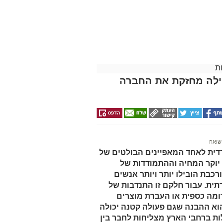
יות של הגוף כמו דופק, לחץ דם וקצב
ת
בנסיבות הספציפיות של כל מקרה. היא
הילה מחזקת את החברה
חלוקות שדורשות בירור מעמיק. שילוב
ממוקד. בנוסף חשוב לשקול את ההקשר
ים שמבינים את הדקויות של
ונה ברורה יותר ומסייעת בקבלת
שואה
גם בניסיון הבודק ובשימוש בציוד
ית לאחד המאפיינים הבולטים של
 יוקר המחיה וההתמודדות של
 מצב. היא דורשת הסכמה מלאה של
כבת הובילו יותר ויותר אנשים
תקפות. מומחי שגב פוליגרף מדגישים
ית. עבור חלקם זו התנדבות של
נה זו כוללת הסבר מפורט על השלבים
ומה כספית או העברת מוצרים
וא ההבנה שגם פעולה קטנה יכולה
ות ברחבי הארץ מצליחות לחבר בין