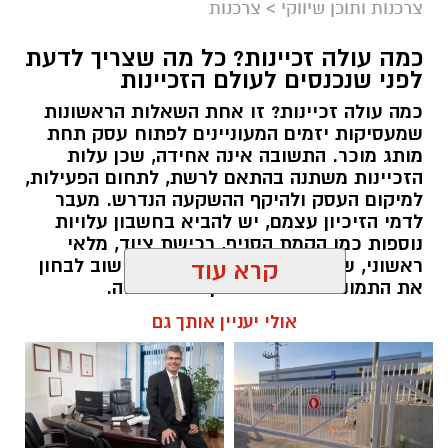
צרכנות ותוכן שיווקי
>
צרכנות
תגים:
תרומה לנזקקים
,
תרומה לחיילים
,
תרומה
לניצולי שואה
כמה עולה זכיינות? כל מה שצריך לדעת
לפני שנכנסים לעולם הזכיינות
כמה עולה זכיינות? זו אחת השאלות הראשונות
שמעסיקות יזמים המעוניינים לפתוח עסק תחת
מותג מוכר. התשובה אינה אחידה, שכן עלות
הזכיינות משתנה בהתאם לרשת, לתחום הפעילות,
למיקום העסק ולהיקף ההשקעה הנדרש. מעבר
לדמי הזיכיון עצמם, יש להביא בחשבון עלויות
נוספות כמו הקמת הסניף, רכישת ציוד, מלאי
ראשוני, שיווק והוצאות תפעול. לכן חשוב לבחון
קרא עוד
את התמונה המלאה לפני קבלת החלטה.
אולי יעניין אותך גם
תוכן שיווקי / 09:57 06.08.26
קרדיט תמונה magnific