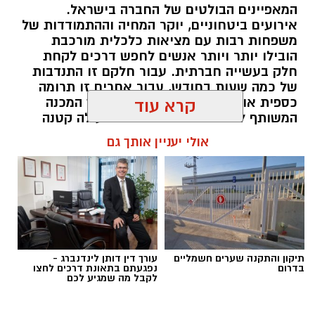
המאפיינים הבולטים של החברה בישראל.
אירועים ביטחוניים, יוקר המחיה וההתמודדות של
משפחות רבות עם מציאות כלכלית מורכבת
הובילו יותר ויותר אנשים לחפש דרכים לקחת
חלק בעשייה חברתית. עבור חלקם זו התנדבות
של כמה שעות בחודש, עבור אחרים זו תרומה
כספית או העברת מוצרים חיוניים, אך המכנה
קרא עוד
המשותף לכולם הוא ההבנה שגם פעולה קטנה
יכולה ליצור שינוי משמעותי. עמותות הפועלות
אולי יעניין אותך גם
ברחבי הארץ מצליחות לחבר בין הרצון של
הציבור לעזור לבין הצרכים האמיתיים בשטח,
ולהפוך כל תרומה לסיוע שמגיע למי שזקוק לו
בזמן הנכון ובדרך מכבדת.
תוכן שיווקי / 10:04 06.08.26
תיקון והתקנה שערים חשמליים
עורך דין דותן לינדנברג -
בדרום
נפגעתם בתאונת דרכים לחצו
לקבל מה שמגיע לכם