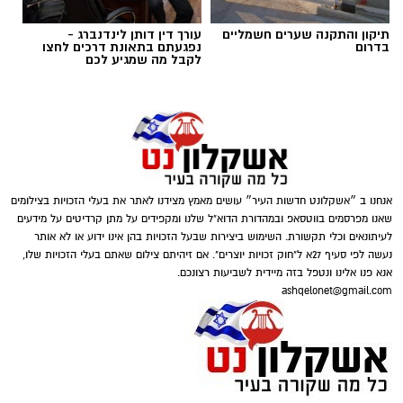
הצרכים החברתיים משתנים – והסיוע משתנה
תגים:
כמה עולה זכיינות
איתם
תיקון והתקנה שערים חשמליים
עורך דין דותן לינדנברג -
בדרום
נפגעתם בתאונת דרכים לחצו
לקבל מה שמגיע לכם
בעבר זוהו עמותות בעיקר עם חלוקת סלי מזון
לקראת חגי ישראל, אך כיום תחומי הפעילות רחבים
הרבה יותר. לצד סיוע למשפחות המתמודדות עם
קושי כלכלי, פועלות עמותות רבות למען קשישים,
חיילים בודדים, ניצולי שואה ואנשים שנקלעו
למשבר בעקבות מחלה, אובדן מקום עבודה או
אנחנו ב ״אשקלונט חדשות העיר״ עושים מאמץ מצידנו לאתר את בעלי הזכויות בצילומים
אירועים בלתי צפויים. המשמעות היא שתרומה
שאנו מפרסמים בווטסאפ ובמהדורת הדוא"ל שלנו ומקפידים על מתן קרדיטים על מידעים
לעיתונאים וכלי תקשורת. השימוש ביצירות שבעל הזכויות בהן אינו ידוע או לא אותר
אינה מתורגמת רק למוצר אחד או לחבילת מזון,
נעשה לפי סעיף 27א ל"חוק זכויות יוצרים". אם זיהיתם צילום שאתם בעלי הזכויות שלו,
אלא למעטפת שלמה הכוללת מוצרים חיוניים, ציוד,
אנא פנו אלינו ונטפל בזה מיידית לשביעות רצונכם.
ליווי אישי ולעיתים גם סיוע נקודתי המאפשר
ashqelonet@gmail.com
לאנשים לשמור על שגרת חיים מכובדת. ככל
קרדיט תמונה - pixabay
שהצרכים משתנים, כך גם דרכי הפעולה של
הארגונים החברתיים, המפתחים מיזמים חדשים
ומעניקים מענה מותאם למציאות המשתנה
.
מה כוללת העלות של זכיינות
?