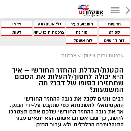
חדשות
השבוע בעיר
גלי אשקלונט
וידאו
ספורט
קורונה
צרכנות תוכן שיווקי
דעות
לוח דרושים
לוח אשקלון
צרכנות ותוכן שיווקי
>
צרכנות
הקטנת/הגדלת ההחזר החודשי – איך
היא יכולה לחסוך/להעלות את הסכום
שתחזירו בסופו של דבר? מה
המשמעות?
רבים נוטים לקבל את גובה ההחזר החודשי
המקסימאלי למשכנתא כפי שנקבע על-ידי הבנק.
אך את גובה ההחזר החודשי שלכם אתם תצטרכו
לחשב, כך שבראש ובראשונה הוא יתאים עבור
התנהלותכם הכלכלית ולא עבור הבנק