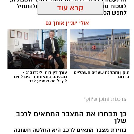
לשכוח מסמך או להגיע לסוף החודש ולהתחיל
קרא עוד
לחפש הכול מחדש.
אולי יעניין אותך גם
תוכן שיווקי / 11:41 10.08.26
תיקון והתקנה שערים חשמליים
עורך דין דותן לינדנברג -
תגים:
איסוף חשבוניות מהמייל
בדרום
נפגעתם בתאונת דרכים לחצו
לקבל מה שמגיע לכם
צרכנות ותוכן שיווקי
כך תבחרו את המצבר המתאים לרכב
שלך
בחירת מצבר מתאים לרכב היא החלטה חשובה