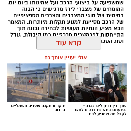
שמשפיעה על ביצועי הרכב ועל אמינותו ביום יום.
המומחים של מצברי לירז מדגישים כי הבנה
בסיסית של סוגי המצברים והצרכים הספציפיים
של הרכב מסייעת למנוע תקלות מיותרות. המאמר
הבא מציע הנחיות מעשיות לבחירה נכונה תוך
התייחסות לפרמטרים מרכזיים כמו קיבולת, גודל
וסוג הטכנולוגיה.
קרא עוד
magnific
כאן נכנס לתמונה
איסוף חשבוניות אוטומטי
.
אולי יעניין אותך גם
תוכן שיווקי / 10:14 10.08.26
במקום שבעל העסק יעבור בכל חודש על תיבת
המייל, יחפש קבצים וירכז אותם ידנית, מערכת
חכמה יכולה לזהות חשבוניות, לקרוא את הנתונים
שמופיעים בהן, לסווג אותן ולרכז אותן בצורה
מסודרת.
תגים:
מצבר
עורך דין דותן לינדנברג -
תיקון והתקנה שערים חשמליים
אחת המערכות שפועלות בתחום היא
לייזי אינוויס
,
נפגעתם בתאונת דרכים לחצו
בדרום
לקבל מה שמגיע לכם
מערכת ישראלית שמתמקדת באוטומציה של איסוף
חשבוניות והוצאות. המערכת מאפשרת לאסוף