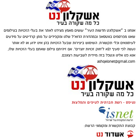
חשבוניות מהמייל ומהוואטסאפ, לסרוק ולסווג אותן
באמצעות בינה מלאכותית ולרכז את ההוצאות
במקום אחד. בנוסף, ניתן להגדיר שליחה אוטומטית
של דוח מסודר לרואה החשבון בתאריך קבוע.
אנחנו ב ״אשקלונט חדשות העיר״ עושים מאמץ מצידנו לאתר את בעלי הזכויות בצילומים
שאנו מפרסמים בווטסאפ ובמהדורת הדוא"ל שלנו ומקפידים על מתן קרדיטים על מידעים
המעבר לאוטומציה מאפשר לבעל העסק להפסיק
לעיתונאים וכלי תקשורת. השימוש ביצירות שבעל הזכויות בהן אינו ידוע או לא אותר
נעשה לפי סעיף 27א ל"חוק זכויות יוצרים". אם זיהיתם צילום שאתם בעלי הזכויות שלו,
להתייחס לאיסוף החשבוניות כאל משימה חודשית
אנא פנו אלינו ונטפל בזה מיידית לשביעות רצונכם.
גדולה. במקום לחכות לסוף החודש, החשבוניות
ashqelonet@gmail.com
נאספות ומסודרות לאורך הדרך וכך ניתן לשמור על
magnific
סדר, לקבל תמונה ברורה יותר של הוצאות העסק
ולהפחית את כמות העבודה הידנית.
בחירת מצבר מתאים לרכב היא החלטה חשובה
שמשפיעה על ביצועי הרכב ועל אמינותו ביום יום.
נטיפס - רשת חברתית לטיפים והמלצות
המומחים של מצברי לירז מדגישים כי הבנה בסיסית
של סוגי המצברים והצרכים הספציפיים של הרכב
מסייעת למנוע תקלות מיותרות. המאמר הבא מציע
קבוצת התקשורת ומקומוני הרשת:
הנחיות מעשיות לבחירה נכונה תוך התייחסות