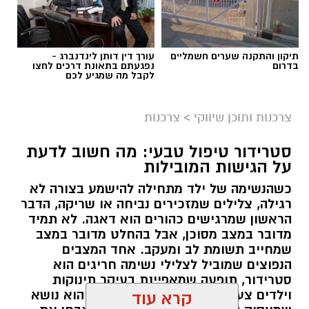
תיקון והתקנה שערים חשמליים
עורך דין דותן לינדנברג -
בדרום
נפגעתם בתאונת דרכים לחצו
לקבל מה שמגיע לכם
צרכנות ותוכן שיווקי
>
צרכנות
סטרידור טיפול טבעי: מה חשוב לדעת
על הגישות המובילות
כשהנשימה של ילד מתחילה להישמע בצורה לא
יח"צ אקסטרה מובייל
רגילה, צלילים שמזכירים נביחה או שריקה, הדבר
הראשון שמרגישים כהורים הוא דאגה. לא תמיד
הרכב של ר', לקוח אקסטרה מובייל בן 41 מאשקלון,
מדובר במצב מסוכן, אבל בהחלט מדובר במצב
שמחייב תשומת לב ומעקב. אחד המצבים
התחיל להשמיע רעש מוזר מהמנוע. ר' עשה מה
הנפוצים שמוביל לצלילי נשימה חריגים הוא
שכולנו עושים: שאל בקבוצת הפייסבוק המקומית,
סטרידור, תופעה שמאפיינת בעיקר תינוקות
קיבל שם המלצה על מוסך בעיר, והרים טלפון.
וילדים צעירים. סטרידור טיפול טבעי הוא נושא
קרא עוד
במוסך אמרו שצריך לראות את הרכב, וביקשו