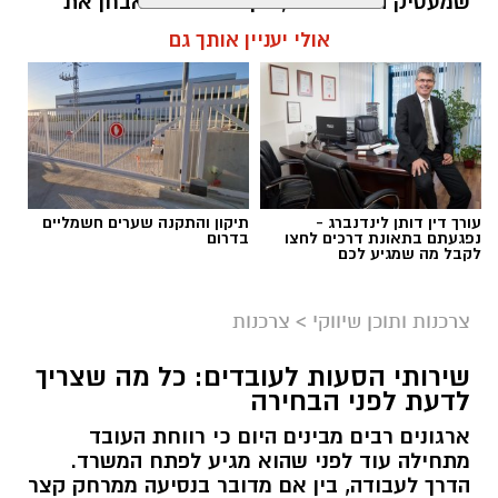
שמעסיק הורים רבים, בין אם הרופא אבחן את
שיביא אותו בבוקר.
המצב רשמית ובין אם הם מחפשים דרכים להקל
אולי יעניין אותך גם
על ילדם בזמן הלילה. במאמר זה נסביר מה עומד
מאחורי התופעה, מי נמצא בסיכון גבוה יותר, ומה
הוא השאיר את המכונית בשמונה בבוקר. בערך
ניתן לעשות בגישות טבעיות כדי להקל על
שעה אחר כך התקשרו אליו עם אבחנה ועם מחיר:
הנשימה.
צריך להחליף את רצועת התזמון ואת המותחן,
בערך 2,400 שקל, חלקים ועבודה. ר' אישר.
תוכן שיווקי / 08:10 04.08.26
עורך דין דותן לינדנברג -
תיקון והתקנה שערים חשמליים
נפגעתם בתאונת דרכים לחצו
בדרום
לקבל מה שמגיע לכם
צרכנות ותוכן שיווקי
>
צרכנות
תגים:
סטרידו
,
סטרידור טיפול טבעי
שירותי הסעות לעובדים: כל מה שצריך
לדעת לפני הבחירה
ארגונים רבים מבינים היום כי רווחת העובד
מתחילה עוד לפני שהוא מגיע לפתח המשרד.
הדרך לעבודה, בין אם מדובר בנסיעה ממרחק קצר