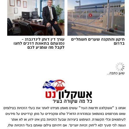
אולי יעניין אותך גם
תגים:
בדיקת פוליגרף
קרדיט תמונה magnific
תיקון והתקנה שערים חשמליים
עורך דין דותן לינדנברג -
בדרום
נפגעתם בתאונת דרכים לחצו
לקבל מה שמגיע לכם
למה דווקא מערכת סולארית קרקעית
?
כאשר שטח הגג אינו מספיק או שאינו מתאים
טוען כתבה...
להתקנת פאנלים, הקרקע יכולה להפוך למשאב
משמעותי לייצור אנרגיה
.
מערכת סולארית
קרקעית
מאפשרת לתכנן את מיקום הפאנלים
בצורה מיטבית, להתאים את זוויות ההתקנה לתנאי
השטח ולבצע תחזוקה נגישה יותר לאורך זמן.
אנחנו ב ״אשקלונט חדשות העיר״ עושים מאמץ מצידנו לאתר את בעלי הזכויות בצילומים
magnific
שאנו מפרסמים בווטסאפ ובמהדורת הדוא"ל שלנו ומקפידים על מתן קרדיטים על מידעים
בנוסף, מערכות קרקעיות מאפשרות במקרים רבים