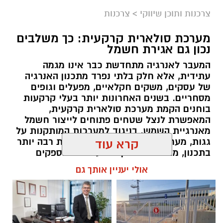
צרכנות ותוכן שיווקי
>
צרכנות
מערכת סולארית קרקעית: כך משלבים
נכון גם אגירת חשמל
המעבר לאנרגיה מתחדשת כבר אינו מגמה
עתידית, אלא חלק בלתי נפרד מתכנון האנרגיה
של עסקים, משקים חקלאיים, מפעלים וגופים
מסחריים. בשנים האחרונות יותר בעלי קרקעות
בוחנים הקמת מערכת סולארית קרקעית,
המאפשרת לנצל שטחים פתוחים לייצור חשמל
מאנרגיית השמש. בניגוד למערכות המותקנות על
גגות, מערכת קרקעית מעניקה גמישות רבה יותר
קרא עוד
בתכנון, מאפשרת התקנת מערכות בהספקים
גבוהים ומקלה על ביצוע תחזוקה שוטפת.
אולי יעניין אותך גם
במקביל, העלייה במודעות לניהול אנרגיה יעיל
הובילה לכך שיותר פרויקטים משלבים כבר בשלב
התכנון גם פתרונות אגירה, במטרה להפיק ערך
גבוה יותר מהחשמל המיוצר. השילוב בין ייצור
חשמל לבין אגירת אנרגיה הופך את המערכת