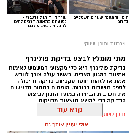
לגמישה יותר ומאפשר להתאים אותה לצרכים
המשתנים של העסק לאורך השנים.
תיקון והתקנה שערים חשמליים
עורך דין דותן לינדנברג -
בדרום
נפגעתם בתאונת דרכים לחצו
תוכן שיווקי / 10:30 09.08.26
לקבל מה שמגיע לכם
צרכנות ותוכן שיווקי
מתי מומלץ לבצע בדיקת פוליגרף
בדיקת פוליגרף היא כלי מקצועי המשמש לאימות
תגים:
תוספת אגירה למערכת
,
אגירת חשמל בסוללות
אמינות במגוון מצבים. כאשר עולה צורך לוודא
,
מערכת סולארית קרקעית
אמת או לזהות חוסר עקביות, בדיקה זו יכולה
לספק תשובות ברורות. מומחים בתחום מדגישים
את חשיבות הבחירה במועד הנכון לביצוע
הבדיקה כדי להשיג תוצאות מדויקות
תוכן שיווקי / 11:08 07.08.26
קרא עוד