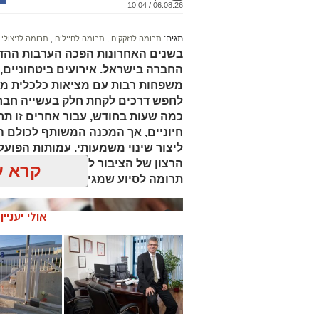
06.08.26 / 10:04
תגים:
תרומה לנזקקים
,
תרומה לחיילים
,
תרומה לניצולי 
בשנים האחרונות הפכה הערבות ההדד
החברה בישראל. אירועים ביטחוניים,
משפחות רבות עם מציאות כלכלית מור
לחפש דרכים לקחת חלק בעשייה חברת
כמה שעות בחודש, עבור אחרים זו תר
חיוניים, אך המכנה המשותף לכולם ה
ליצור שינוי משמעותי. עמותות הפועל
הרצון של הציבור לעזור לבין הצרכים
קרא ע
תרומה לסיוע שמגיע למי שזקוק לו בז
אולי יעניי