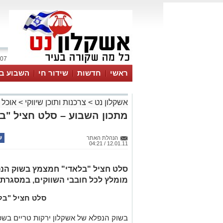
07 אוגוסט 2026 / 09:14
ראשי
חדשות
שידור חי
השבוע בע
אשקלון נט
>
צרכנות ותוכן שיווקי
>
אוכל
מתכון השבוע – סלט חציל "ב
הנהלת האתר
12.01.11 / 04:21
סלט חציל "בלאדי" חמצמץ בשוק הנפ
מומלץ לכל חובבי השווקים, במסגרת
סלט חציל "בל
בשוק הנפלא של אשקלון ירקות טריים בשפ