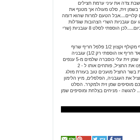
בת צדה את עיני ערמת חצילים
 בשמן זית, סלט מעולה אך מטנף את
ם קלויים....אבל הטעם למרות שהוא דומה
ו עם עגבניות השרי הצהובות שגדלות
במרפסת והוא דואג לבדוק אותם פעמיים ביום.....לכן הוספתי לסלט 8 עגבניות (שרי
חציל בלאדי שרוף על הגז פלפל אדום שרוף מקולף וקצוץ 1/2 פלפל חריף שרוף
וקצוץ....(הכמות ע"פ העדפתכם שלי יצא מאד חריף אז הוספתי רק 1/2) עגבניה
שרופה....מקולפת וקצוצה מיץ מלימון שלם שמן זית עלי כוסברה שלמים מ-5 ענפים
(להפריד ולא לקצוץ) לעסק.....לאחר ששרפנו את החציל, פותחים אותו ל - 2
ת בשר החציל מועכים טוב בעזרת מזלג
ציל את העגבניה, הפלפלים, מיץ הלימון
ם מוסיפים שמן זית ולמקרר. הסלט
. להגשה - מניחים בצלחת ומוסיפים שמן