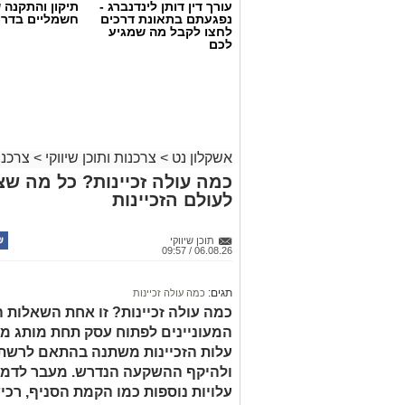
עורך דין דותן לינדנברג -
תיקון והתקנה 
נפגעתם בתאונת דרכים
חשמליים בדרו
לחצו לקבל מה שמגיע
לכם
אשקלון נט
>
צרכנות ותוכן שיווקי
>
צרכנו
כמה עולה זכיינות? כל מה שצ
לעולם הזכיינות
קרדיט תמונה magnific
הצרכים החברתיים משתנים
תוכן שיווקי
06.08.26 / 09:57
בעבר זוהו עמותות בעיקר עם חלוקת סלי מז
תגים:
כמה עולה זכיינות
הפעילות רחבים הרבה יותר. לצד סיוע למ
כמה עולה זכיינות? זו אחת השאלות 
פועלות עמותות רבות למען קשישים, חיילים
המעוניינים לפתוח עסק תחת מותג מו
למשבר בעקבות מחלה, אובדן מקום עבודה 
עלות הזכיינות משתנה בהתאם לרשת,
היא שתרומה אינה מתורגמת רק למוצר אח
הכוללת מוצרים חיוניים, ציוד, ליווי אישי 
ולהיקף ההשקעה הנדרש. מעבר לדמי ה
לשמור על שגרת חיים מכובדת. ככל שהצרכ
עלויות נוספות כמו הקמת הסניף, רכיש