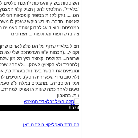
השוטטות בשוק והערכות להכנת סלטים לש
"בלאדי", החלטתי להכין חציל קלוי חמצמץ
הגז......ניתן לקנות בסופר קופסאות חצילי
לא אותו הדבר. היורש ביקש שאכין לו משה
צהוב) שרופות ומקולפות....
מצרכים
ומוציאים את הבשר בעדינות בעזרת כף, א
(לא טוב מידי שלא יהיה רסק), מוסיפים לח
ועלי הכוסברה....מתבלים במלח ע"פ טעמכ
טעים לאחר כמה שעות או אפילו למחרת....
זית. בתאבון
hazil
להורדת האפליקציה לחצו כאן