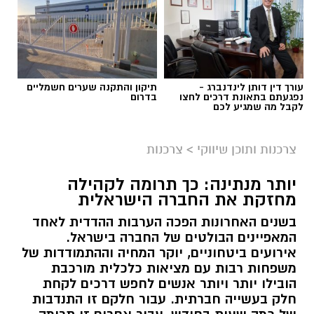
תגים:
בדיקת פוליגרף
עורך דין דותן לינדנברג -
תיקון והתקנה שערים חשמליים
נפגעתם בתאונת דרכים לחצו
בדרום
לקבל מה שמגיע לכם
צרכנות ותוכן שיווקי
>
צרכנות
יותר מנתינה: כך תרומה לקהילה
מחזקת את החברה הישראלית
בשנים האחרונות הפכה הערבות ההדדית לאחד
המאפיינים הבולטים של החברה בישראל.
אירועים ביטחוניים, יוקר המחיה וההתמודדות של
magnific
משפחות רבות עם מציאות כלכלית מורכבת
הובילו יותר ויותר אנשים לחפש דרכים לקחת
הבדיקה מבוססת על ניטור תגובות פיזיולוגיות של
חלק בעשייה חברתית. עבור חלקם זו התנדבות
הגוף כמו דופק, לחץ דם וקצב נשימה המסייעות