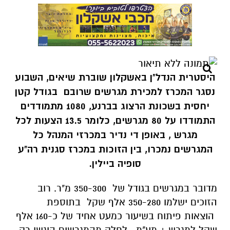
היסטרית הנדל"ן באשקלון שוברת שיאים, השבוע
נסגר המכרז למכירת מגרשים שרובם בגודל קטן
יחסית בשכונת הרצוג בברנע, 1080 מתמודדים
התמודדו על 80 מגרשים, כלומר 13.5 הצעות לכל
מגרש , באופן די נדיר במכרזי המנהל כל
המגרשים נמכרו, בין הזוכות במכרז סגנית רה"ע
סופיה ביילין.
מדובר במגרשים בגודל של 350-300 מ"ר. רוב
הזוכים ישלמו 350-280 אלף שקל בתוספת
הוצאות פיתוח בשיעור כמעט אחיד של כ-160 אלף
שקל למגרש + מע"מ . לחלק מהמגרשים הוגשו רק