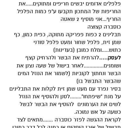
פלפלים אדומים יבשים חריפים ומתוקים.....את
החריפות של המתכון תקבעו ע"פ כמות הפלפל
החריף...אני מוסיף 2 שאטה
כוסברה קצוצה
תבלינים 2 כפות פפריקה מתוקה, כפית כמון, כף
שמן זית, פלפל שחור ומעט פלפל סודני
כתוש.....ומלח כמובן (בעדינות)
לעסק.....
להרתיח את הבשר ולהרחיק קצף
ושומנים..............לאחר בישול של שעה נצנן את
הבשר ונחתוך לקוביות (לשמור את הנוזל המים
שהבשר התבשל בו)
בסיר נפרד עם מעט שמן זית לקלות את התבלינים
על מנת "שיפתחו"........לסנן ולהוסיף את הנוזל
לשים את הערמונים להוסיף את הבשר לבשל
כשעה על אש נמוכה.
לקראת ההגשה לפזר כוסברה .......מתאים לצד
תבשיל של אורז קוסקוס או כמנה לכל דבר כמובן