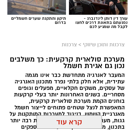
עורך דין דותן לינדנברג -
תיקון והתקנה שערים חשמליים
נפגעתם בתאונת דרכים לחצו
בדרום
לקבל מה שמגיע לכם
צרכנות ותוכן שיווקי
>
צרכנות
מערכת סולארית קרקעית: כך משלבים
נכון גם אגירת חשמל
המעבר לאנרגיה מתחדשת כבר אינו מגמה
עתידית, אלא חלק בלתי נפרד מתכנון האנרגיה
של עסקים, משקים חקלאיים, מפעלים וגופים
מסחריים. בשנים האחרונות יותר בעלי קרקעות
בוחנים הקמת מערכת סולארית קרקעית,
המאפשרת לנצל שטחים פתוחים לייצור חשמל
מאנרגיית השמש. בניגוד למערכות המותקנות על
גגות, מערכת קרקעית מעניקה גמישות רבה יותר
קרא עוד
בתכנון, מאפשרת התקנת מערכות בהספקים