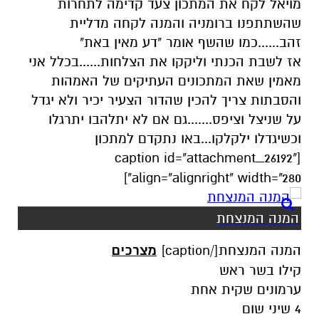
מויאל לקח את המתכון צעד קדימה לתחרות
שהשתתפנו ברומניה והמנה לקחה מדליית
זהב......כמו שהשף אומר "דע מאין באת"
אז לשבת הכנתי וליקקו את הצלחות......בכלל אני
מאמין שאת המתכונים העתיקים של האמהות
והסבתות צריך להכין שהדור הצעיר יכיר ולא יגדל
על שניצל וציפס.......גם אם לא יתלהבו יתרגלו
וכשיגדלו ילקלקו...באו נתקדם למתכון
[caption id="attachment_26192"
align="alignright" width="280"]
המנה המנצחת
המנה המנצחת[/caption]
מצרכים
קילו בשר ראש
ערמונים שקית אחת
4 שיני שום