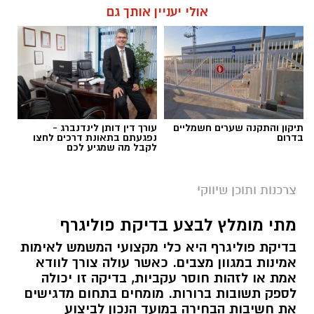
גבוהים ומקלה על ביצוע תחזוקה שוטפת.
אולי יעניין אותך גם
במקביל, העלייה במודעות לניהול אנרגיה יעיל
הובילה לכך שיותר פרויקטים משלבים כבר בשלב
התכנון גם פתרונות אגירה, במטרה להפיק ערך
גבוה יותר מהחשמל המיוצר. השילוב בין ייצור
חשמל לבין אגירת אנרגיה הופך את המערכת
לגמישה יותר ומאפשר להתאים אותה לצרכים
המשתנים של העסק לאורך השנים.
תיקון והתקנה שערים חשמליים
עורך דין דותן לינדנברג -
בדרום
נפגעתם בתאונת דרכים לחצו
תוכן שיווקי / 10:30 09.08.26
לקבל מה שמגיע לכם
צרכנות ותוכן שיווקי
מתי מומלץ לבצע בדיקת פוליגרף
תגים:
תוספת אגירה למערכת
,
אגירת חשמל בסוללות
בדיקת פוליגרף היא כלי מקצועי המשמש לאימות
,
מערכת סולארית קרקעית
אמינות במגוון מצבים. כאשר עולה צורך לוודא
אמת או לזהות חוסר עקביות, בדיקה זו יכולה
לספק תשובות ברורות. מומחים בתחום מדגישים
את חשיבות הבחירה במועד הנכון לביצוע