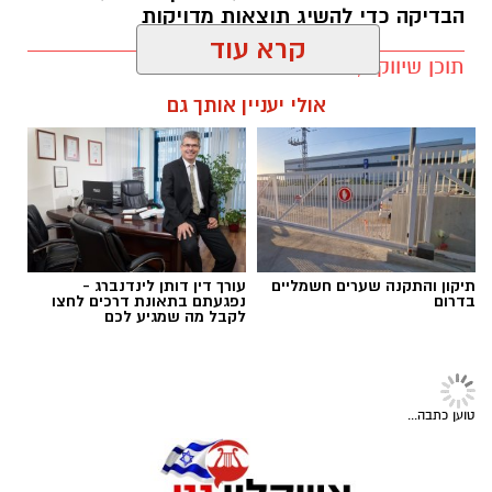
הבדיקה כדי להשיג תוצאות מדויקות
קרא עוד
תוכן שיווקי / 11:08 07.08.26
אולי יעניין אותך גם
תגים:
בדיקת פוליגרף
תיקון והתקנה שערים חשמליים
עורך דין דותן לינדנברג -
קרדיט תמונה magnific
בדרום
נפגעתם בתאונת דרכים לחצו
לקבל מה שמגיע לכם
למה דווקא מערכת סולארית קרקעית
?
טוען כתבה...
כאשר שטח הגג אינו מספיק או שאינו מתאים
להתקנת פאנלים, הקרקע יכולה להפוך למשאב
משמעותי לייצור אנרגיה
.
מערכת סולארית