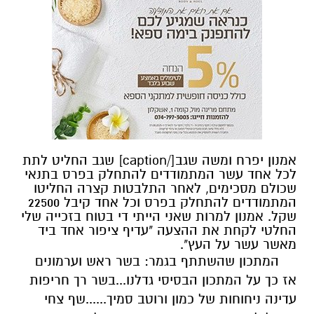
אמנון יפרח ומשה שגב[/caption] שגב החליט לתת
לכל אחד עשר המתמודדים להתחלק בפרס בתנאי
שכולם מסכימים, לאחר התלבטות קצרה החליטו
המתמודדים להתחלק בפרס וכל אחד קיבל 22500
שקל. אמנון למרות שאני הייתי די בטוח בזכייה שלי
החלטי לקחת את ההצעה "עדיף ציפור אחד ביד
מאשר עשר על העץ".
המתכון שהשתתף בגמר: בשר ראש וערמונים
אז כך על המתכון הבסיסי גדלנו...בשר רך חריפות
עדינה ניחוחות של כמון ורוטב סמיך......שף צחי