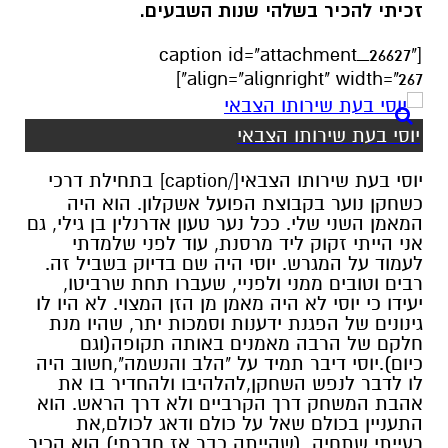
זכיתי להכיר בשלהי שנות השבעים.
[caption id="attachment_26627"
align="alignright" width="267"]
יוסי בעת שירותו הצבאי
יוסי בעת שירותו הצבאי[/caption] בתחילת דרכי
כשחקן נוער בקבוצת הפועל אשקלון. הוא היה
המאמן השני שלי. ככל נער טעון אדרנלין בן גילי, גם
אני הייתי זקוק ליד מרסנת, עוד לפני שלמדתי
לעמוד על המגרש. יוסי היה שם בדיוק בשביל זה.
רבים וטובים ממני ולפניי, שעברו תחת שרביטו,
יעידו כי יוסי לא היה מאמן מן הזן המצוי. לא היו לו
גינונים של הפגנת ידענות וסמכות יתר, שהיו מנת
חלקם של הרבה מאמנים באותה תקופה(וגם
כיום).יוסי דיבר תמיד על "הלב והנשמה",חשוב היה
לו לדבר לנפש השחקן,להלהיבו ולהחדיר בו את
אהבת המשחק דרך הקרביים ולא דרך הראש. הוא
התעניין בכולם שאל על כולם ודאג לכולם,את
רעייתי שתחיה, (שהייתה כבר אז חברתי) הוא הכיר