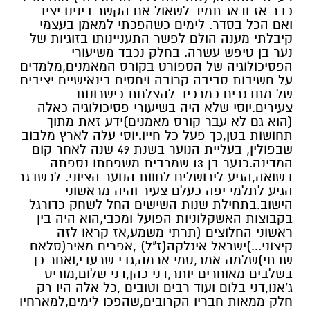
כבר אז ודאג תמיד לשאול אם הקשר בינינו יציב
ואם הכל בסדר. לימים כשהפכתי למאמן בעצמי
קיבלתי מענה הולם לפשר התעניינותו בזוגיות של
נער בן טיפש עשרה. בחלק נכבד משיעורי
הפסיכולוגיה של הספורט בקורס המאמנים,מלמדים
על חשיבות סביבה קרובה ויחסים בינאישיים יציבים
של מתבגרים כמרכיב להצלחת כישרונות
צעירים.יוסי שלא היה בשיעורי פסיכולוגיה כאלה
(הוא גם לא עבר קורס מאמנים)ידע זאת מתוך
תחושות בטן,כך פעל כל חייו.יוסי עלה לארץ מלבוב
שבפולין, בעליית הנוער בשנת 49 שנה לאחר קום
המדינה.כנער בן 13 שמרבית משפחתו נספתה
בשואה,הגיע לירושלים לחוות הנוער הציוני. לכשבגר
הגיע לתלמי יפה כעלם צעיר והיה מראשוני
הישוב.בתחילת שנות השישים החל לשחק כדורגל
בקבוצות האשקלוניות הפועל ומכבי,הוא היה בין
ראשוני החלוצים (תרתי משמע,אז קראו לזה
קיצוני...)ישראל איגלקה(ז"ל) ,אפרים מאיר(סלאח
שבתי)שלמה אמר,סמי ארמה,גבי שרעבי,ואחר כך
בשלבים מאוחרים יותר,דני כהן,דני שלום,מוריס
ג'אנו,דני בלום ועוד רבים וטובים ,כל אלה היו רק
חלק ממאות חבריו הקרובים,שהפכו לימים,למארחיו