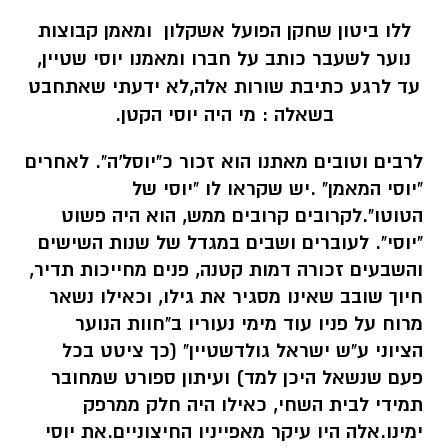
ללו ביטון שחקן הפועל אשקלון ומאמן קבוצות
נוער לשעבר כותב על חברו ומאמנו יוסי שטיין,
עד לרגע כתיבת שורות אלה,לא ידעתי שאתחבט
בשאלה : מי היה יוסי הקטן.
לרבים וטובים מאתנו הוא זכור כ"יוסל'ה". לאחרים
"יוסי המאמן" .יש שקראו לו "יוסי של
הטוטו".לקרובים קרובים ממש, הוא היה פשוט
"יוסי". לעוברים ושבים במגדל של שנות השישים
והשבעים זכורה דמות קטנה, פנים מחייכות תדיר,
חיוך שובב שאינו מסגיר את גילו, וכאילו נשאר
מרוח על פניו עוד מימי נעוריו ב"חוות הנוער
הציוני ע"ש ישראל גולדשטיין" (כך ציטט בכל
פעם שנשאל היכן למד) ועיתון ספורט שמחובר
תמידי לבית השחי, כאילו היה חלק ממרפק
ימינו.אלה היו עיקר מאפייניו החיצוניים.את יוסי