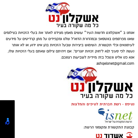
תגים:
סטרידו
,
סטרידור טיפול טבעי
טוען כתבה...
אנחנו ב ״אשקלונט חדשות העיר״ עושים מאמץ מצידנו לאתר את בעלי הזכויות בצילומים
ואז, באותה שיחה, נאמר המשפט שהתברר מאוחר
שאנו מפרסמים בווטסאפ ובמהדורת הדוא"ל שלנו ומקפידים על מתן קרדיטים על מידעים
יותר כחשוב מכל השאר. "הוא אמר לי: אם נפתח
לעיתונאים וכלי תקשורת. השימוש ביצירות שבעל הזכויות בהן אינו ידוע או לא אותר
ונגלה עוד משהו, אני מתקשר אליך לפני שאנחנו
נעשה לפי סעיף 27א ל"חוק זכויות יוצרים". אם זיהיתם צילום שאתם בעלי הזכויות שלו,
אנא פנו אלינו ונטפל בזה מיידית לשביעות רצונכם.
נוגעים," מספר ר'. "זה מה שהרגיע אותי. סגרתי את
ashqelonet@gmail.com
הטלפון והמשכתי ליום שלי בלי לחשוב על זה
פעמיים."
אחר הצהריים הגיעה הודעה שהרכב מוכן. ר' הגיע,
קרדיט תמונה PEXELS
קיבל את המפתחות, ואיתם חשבונית על 3,300
נטיפס - רשת חברתית לטיפים והמלצות
שקל.
מהו סטרידור ומדוע הוא מתרחש
"שאלתי מה קרה כאן," הוא אומר. "הסבירו לי