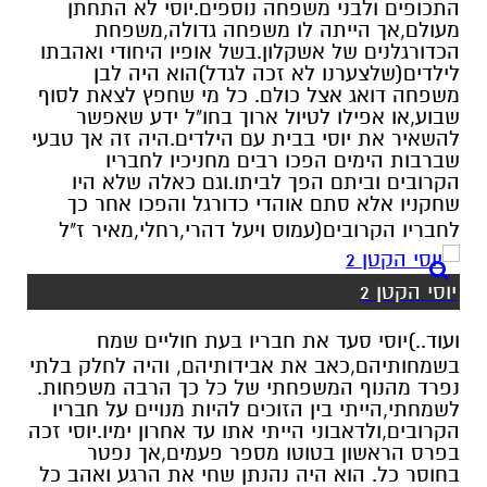
התכופים ולבני משפחה נוספים.יוסי לא התחתן
מעולם,אך הייתה לו משפחה גדולה,משפחת
הכדורגלנים של אשקלון.בשל אופיו היחודי ואהבתו
לילדים(שלצערנו לא זכה לגדל)הוא היה לבן
משפחה דואג אצל כולם. כל מי שחפץ לצאת לסוף
שבוע,או אפילו לטיול ארוך בחו"ל ידע שאפשר
להשאיר את יוסי בבית עם הילדים.היה זה אך טבעי
שברבות הימים הפכו רבים מחניכיו לחבריו
הקרובים וביתם הפך לביתו.וגם כאלה שלא היו
שחקניו אלא סתם אוהדי כדורגל והפכו אחר כך
לחבריו הקרובים(עמוס ויעל דהרי,רחלי,מאיר ז"ל
יוסי הקטן 2
ועוד..)יוסי סעד את חבריו בעת חוליים שמח
בשמחותיהם,כאב את אבידותיהם, והיה לחלק בלתי
נפרד מהנוף המשפחתי של כל כך הרבה משפחות.
לשמחתי,הייתי בין הזוכים להיות מנויים על חבריו
הקרובים,ולדאבוני הייתי אתו עד אחרון ימיו.יוסי זכה
בפרס הראשון בטוטו מספר פעמים,אך נפטר
בחוסר כל. הוא היה נהנתן שחי את הרגע ואהב כל