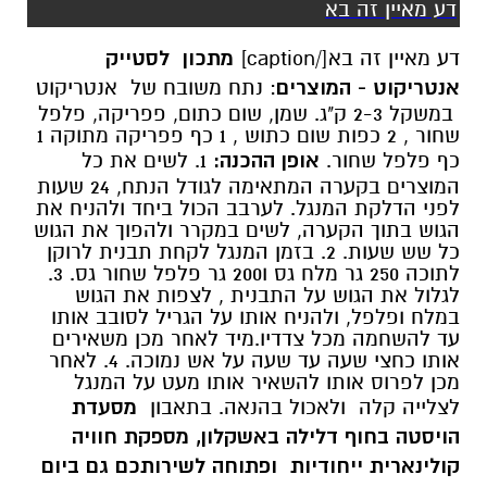
דע מאיין זה בא
דע מאיין זה בא[/caption]
מתכון לסטייק
אנטריקוט
-
המוצרים
: נתח משובח של אנטריקוט
במשקל 2-3 ק"ג. שמן, שום כתום, פפריקה, פלפל
שחור , 2 כפות שום כתוש , 1 כף פפריקה מתוקה 1
כף פלפל שחור.
אופן ההכנה:
1. לשים את כל
המוצרים בקערה המתאימה לגודל הנתח, 24 שעות
לפני הדלקת המנגל. לערבב הכול ביחד ולהניח את
הגוש בתוך הקערה, לשים במקרר ולהפוך את הגוש
כל שש שעות. 2. בזמן המנגל לקחת תבנית לרוקן
לתוכה 250 גר מלח גס ו200 גר פלפל שחור גס. 3.
לגלול את הגוש על התבנית , לצפות את הגוש
במלח ופלפל, ולהניח אותו על הגריל לסובב אותו
עד להשחמה מכל צדדיו.מיד לאחר מכן משאירים
אותו כחצי שעה עד שעה על אש נמוכה. 4. לאחר
מכן לפרוס אותו להשאיר אותו מעט על המנגל
לצלייה קלה ולאכול בהנאה. בתאבון
מסעדת
הויסטה בחוף דלילה באשקלון, מספקת חוויה
קולינארית ייחודיות ופתוחה לשירותכם גם ביום