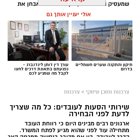
במוסך אמרו שצריך לראות את הרכב, וביקשו
שמעסיק הורים רבים, בין אם הרופא אבחן את
שיביא אותו בבוקר.
המצב רשמית ובין אם הם מחפשים דרכים להקל
אולי יעניין אותך גם
על ילדם בזמן הלילה. במאמר זה נסביר מה עומד
מאחורי התופעה, מי נמצא בסיכון גבוה יותר, ומה
הוא השאיר את המכונית בשמונה בבוקר. בערך
ניתן לעשות בגישות טבעיות כדי להקל על
שעה אחר כך התקשרו אליו עם אבחנה ועם מחיר:
הנשימה.
צריך להחליף את רצועת התזמון ואת המותחן,
בערך 2,400 שקל, חלקים ועבודה. ר' אישר.
תוכן שיווקי / 08:10 04.08.26
תיקון והתקנה שערים חשמליים
עורך דין דותן לינדנברג -
בדרום
נפגעתם בתאונת דרכים לחצו
לקבל מה שמגיע לכם
צרכנות ותוכן שיווקי
>
צרכנות
תגים:
סטרידו
,
סטרידור טיפול טבעי
שירותי הסעות לעובדים: כל מה שצריך
לדעת לפני הבחירה
ארגונים רבים מבינים היום כי רווחת העובד
מתחילה עוד לפני שהוא מגיע לפתח המשרד.