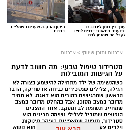
עורך דין דותן לינדנברג -
תיקון והתקנה שערים חשמליים
נפגעתם בתאונת דרכים לחצו
בדרום
לקבל מה שמגיע לכם
צרכנות ותוכן שיווקי
>
צרכנות
סטרידור טיפול טבעי: מה חשוב לדעת
על הגישות המובילות
כשהנשימה של ילד מתחילה להישמע בצורה לא
יח"צ אקסטרה מובייל
רגילה, צלילים שמזכירים נביחה או שריקה, הדבר
הראשון שמרגישים כהורים הוא דאגה. לא תמיד
הרכב של ר', לקוח אקסטרה מובייל בן 41 מאשקלון,
מדובר במצב מסוכן, אבל בהחלט מדובר במצב
שמחייב תשומת לב ומעקב. אחד המצבים
התחיל להשמיע רעש מוזר מהמנוע. ר' עשה מה
הנפוצים שמוביל לצלילי נשימה חריגים הוא
שכולנו עושים: שאל בקבוצת הפייסבוק המקומית,
סטרידור, תופעה שמאפיינת בעיקר תינוקות
קיבל שם המלצה על מוסך בעיר, והרים טלפון.
וילדים צעירים. סטרידור טיפול טבעי הוא נושא
קרא עוד