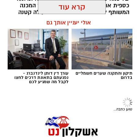
כספית או העברת מוצרים חיוניים, אך המכנה
קרא עוד
המשותף לכולם הוא ההבנה שגם פעולה קטנה
יכולה ליצור שינוי משמעותי. עמותות הפועלות
אולי יעניין אותך גם
ברחבי הארץ מצליחות לחבר בין הרצון של
הציבור לעזור לבין הצרכים האמיתיים בשטח,
ולהפוך כל תרומה לסיוע שמגיע למי שזקוק לו
בזמן הנכון ובדרך מכבדת.
תוכן שיווקי / 10:04 06.08.26
תיקון והתקנה שערים חשמליים
עורך דין דותן לינדנברג -
בדרום
נפגעתם בתאונת דרכים לחצו
לקבל מה שמגיע לכם
תגים:
תרומה לנזקקים
,
תרומה לחיילים
,
תרומה
טוען כתבה...
לניצולי שואה