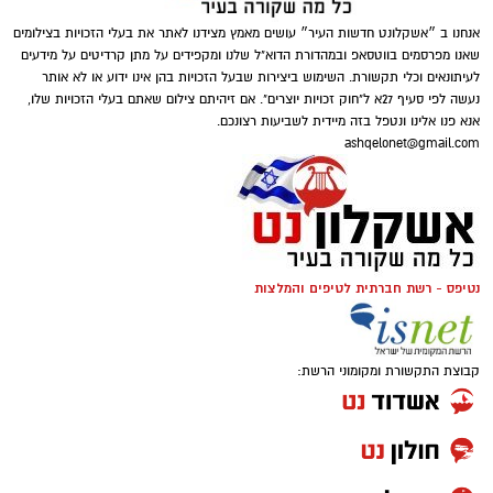
אנחנו ב ״אשקלונט חדשות העיר״ עושים מאמץ מצידנו לאתר את בעלי הזכויות בצילומים
שאנו מפרסמים בווטסאפ ובמהדורת הדוא"ל שלנו ומקפידים על מתן קרדיטים על מידעים
לעיתונאים וכלי תקשורת. השימוש ביצירות שבעל הזכויות בהן אינו ידוע או לא אותר
נעשה לפי סעיף 27א ל"חוק זכויות יוצרים". אם זיהיתם צילום שאתם בעלי הזכויות שלו,
אנא פנו אלינו ונטפל בזה מיידית לשביעות רצונכם.
ashqelonet@gmail.com
נטיפס - רשת חברתית לטיפים והמלצות
קרדיט תמונה magnific
קבוצת התקשורת ומקומוני הרשת:
הצרכים החברתיים משתנים – והסיוע משתנה
איתם
בעבר זוהו עמותות בעיקר עם חלוקת סלי מזון