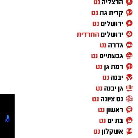
לקראת חגי ישראל, אך כיום תחומי הפעילות רחבים
הרבה יותר. לצד סיוע למשפחות המתמודדות עם
קושי כלכלי, פועלות עמותות רבות למען קשישים,
חיילים בודדים, ניצולי שואה ואנשים שנקלעו
למשבר בעקבות מחלה, אובדן מקום עבודה או
אירועים בלתי צפויים. המשמעות היא שתרומה
אינה מתורגמת רק למוצר אחד או לחבילת מזון,
אלא למעטפת שלמה הכוללת מוצרים חיוניים, ציוד,
ליווי אישי ולעיתים גם סיוע נקודתי המאפשר
לאנשים לשמור על שגרת חיים מכובדת. ככל
שהצרכים משתנים, כך גם דרכי הפעולה של
הארגונים החברתיים, המפתחים מיזמים חדשים
ומעניקים מענה מותאם למציאות המשתנה
.
מאחורי כל תרומה עומד אדם