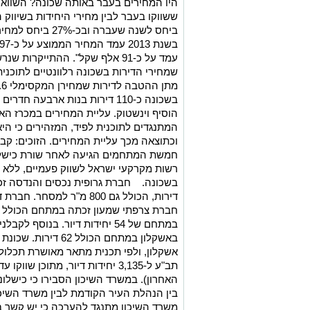
היו המחירים בעבר באותה שכונה? השוואה 
ביחס לשנה שעברה ו
עמד על כ-91 אלף שקל". ההתייקר
שמחירי הדירות בשכונה רלוונטיים לתוכנ
הוסיף וינשטוק. עליית המחירים במכרז 
המתנגדים לתוכנית לפיד, המזהירים כי הי
וכתוצאה מכך עליית המחירים. הזוכים: קב
חמשת המתחמים הגיעה לאחר שורת כישלו
רשות מקרקעי ישראל לשווק פעמיים, לל
במתחם של 54 יחידות דיור. בנוסף
באשקלון במתחם הכולל
האחרון). במשרד השיכון הסבירו כי כישלו
בין הנהלת העיר הקודמת לבין משרד השיכו
משרד השיכון מתנגד להערכה כי יש קשר ב