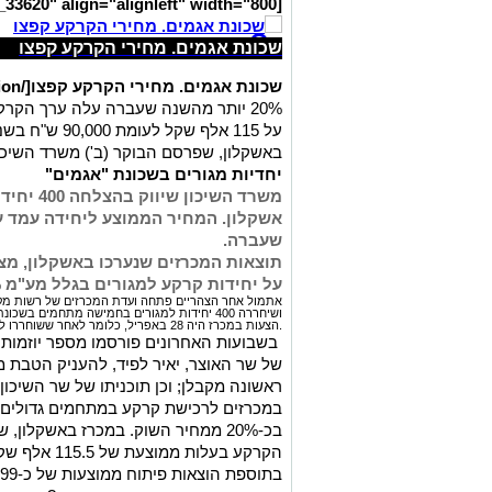
[caption id="attachment_33620" align="alignleft" width="800"]
שכונת אגמים. מחירי הקרקע קפצו
שכונת אגמים. מחירי הקרקע קפצו[/caption]
20% יותר מהשנה שעברה עלה ערך הקר
על 115 אלף שק
באשקלון, שפרסם הבוקר (ב') משרד השיכו
יחדיות מגורים בשכונת "אגמים"
משרד השיכ
שעברה.
תוצאות המכרזים שנערכו באשקלון, מצ
על יחידות קרקע למגורים בגלל מע"מ 0%.
אתמול אחר הצהריים פתחה ועדת המכרזים של רשות מקרק
ושיחררה 400 יחידות למגורים בחמישה מתחמים ב
הצעות במכרז היה 28 באפריל, כלומר לאחר ששוחררו לאוויר יוזמות הממשלה להוזלת מחירי הדיור.
בשבועות האחרונים פורסמו מספר יוזמות ממ
של שר האוצר, יאיר לפיד, להעניק הטבת 
ראשונה מקבלן; וכן תוכניתו של שר השיכון,
במכרזים לרכישת קרקע במתחמים גדולים, 
בכ-20% ממחיר השוק. במכרז באשקלון,