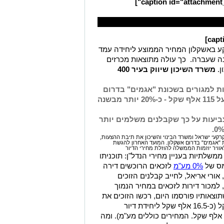
קע באשקלון המחיר הממוצע ליחידה עמד
ל לעומת 90,000 ש"ח בשנה שעברה. כך עולה מתוצאות מכרזים
ן.
משרד השיכון שיווק בעיר 400
ון שיווק בהצלחה 400 יחידות למגורים בשכונת "אגמים" בדרום
אשקלון. המחיר הממוצע ליחידה עמד על 115 אלף שקל - כ-20% יותר מבשנה
ביעות על כך שקבלנים משלמים יותר
עי ישראל ומשרד הבינוי והשיכון את תיבת ההצעות,
שכונת "אגמים" בדרום אשקלון. המועד האחרון להגשת
שלתיות בעניין מחירי הנדל"ן: תוכניתו
מס של
0% מע"מ
לזכאים הרוכשים דירה
 אורי אריאל, לחייב קבלנים הזוכים
למכור דירות לזכאים במחיר הנמוך
 שתוצאותיו פורסמו היום, רכשו הזוכים את
הקרקע בעלות ממוצעת של 115.5 אלף שקל (כ-16.5 אלף שקל ליחידת דיור
בתוספת הוצאות פיתוח ממוצעות של כ-99 אלף שקל. המחירים כוללים מע"מ). ומה