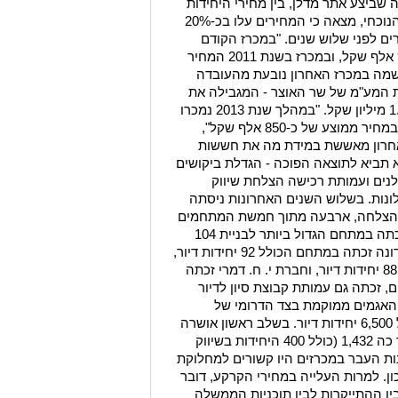
שביצע אתר מדלן, בין מחירי היחידות
ששווקו בעבר לבין מחירי היחידות בשיווק הנוכחי, מצאה כי המחירים עלו בכ-20%
בכ-27% ביחס למחירים לפני שלוש שנים. "במכרז הקודם
בשנת 2013 עמד המחיר הממוצע על כ-97 אלף שקל, ובמכרז בשנת 2011 המחיר
ות שנרשמה במכרז האחרון נובעת מהעובדה
ית המע"מ של שר האוצר - המגבילה את
מתן ההטבה לדירות שמחירן המקסימלי 1.6 מיליון שקל. "במהלך שנת 2013 נמכרו
בשכונה כ-110 דירות בנות ארבעה חדרים במחיר ממוצע של כ-850 אלף שקל",
האחרון מאששת במידת מה את חששות
א תביא לתוצאה הפוכה - הגדלת ביקושים
לנים ועמותת רכישה הצלחת שיווק
נות. בשלוש השנים האחרונות ניסתה
א הצלחה, ארבעה מתוך חמשת המתחמים
בשכונה. חברת גרופית נכסים והנדסה זכתה במתחם הגדול ביותר לבניית 104
דירות, הכולל גם 800 מ"ר למסחר. חברת דונה זכתה במתחם הכולל 92 יחידות דיור,
חברת צרפתי שמעון זכתה במתחם הכולל 88 יחידות דיור, וחברת י. ח. דמרי זכתה
 לקבלנים, זכתה גם עמותת קבוצת סיון לדיור
 62 דירות. שכונת האגמים ממוקמת בצד הדרומי של
אשקלון, ולפי תכנית מתאר מאושרת תכלול 6,500 יחידות דיור. בשלב ראשון אושרה
תב"ע ל-3,135 יחידות דיור, מתוכן שווקו עד כה 1,432 (כולל 400 היחידות בשיווק
נות העבר במכרזים היו קשורים למחלוקת
ן. למרות העלייה במחירי הקרקע, דובר
ין ההתייקרות לבין תוכניות הממשלה