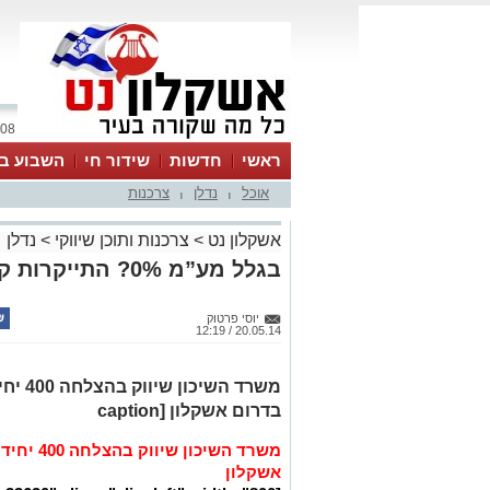
08 אוגוסט 2026 / 15:32
ראשי
חדשות
שידור חי
השבוע בע
אוכל
נדלן
צרכנות
|
|
אשקלון נט
>
צרכנות ותוכן שיווקי
>
נדלן
בגלל מע”מ 0%? התייקרות קרקע באשקלון
יוסי פרטוק
20.05.14 / 12:19
משרד ה
בדרום אשקלון [caption
משרד השיכ
אשקלון