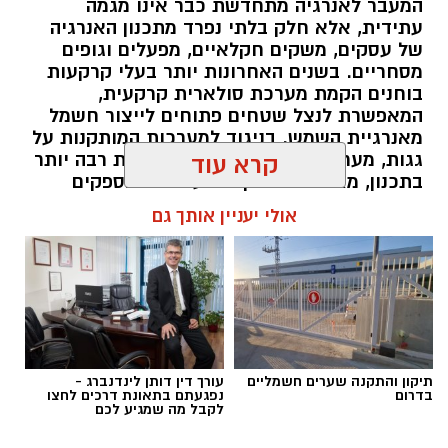
המעבר לאנרגיה מתחדשת כבר אינו מגמה
עתידית, אלא חלק בלתי נפרד מתכנון האנרגיה
של עסקים, משקים חקלאיים, מפעלים וגופים
מסחריים. בשנים האחרונות יותר בעלי קרקעות
בוחנים הקמת מערכת סולארית קרקעית,
המאפשרת לנצל שטחים פתוחים לייצור חשמל
מאנרגיית השמש. בניגוד למערכות המותקנות על
גגות, מערכת קרקעית מעניקה גמישות רבה יותר
קרא עוד
בתכנון, מאפשרת התקנת מערכות בהספקים
גבוהים ומקלה על ביצוע תחזוקה שוטפת.
אולי יעניין אותך גם
במקביל, העלייה במודעות לניהול אנרגיה יעיל
הובילה לכך שיותר פרויקטים משלבים כבר בשלב
התכנון גם פתרונות אגירה, במטרה להפיק ערך
גבוה יותר מהחשמל המיוצר. השילוב בין ייצור
חשמל לבין אגירת אנרגיה הופך את המערכת
לגמישה יותר ומאפשר להתאים אותה לצרכים
המשתנים של העסק לאורך השנים.
תיקון והתקנה שערים חשמליים
עורך דין דותן לינדנברג -
בדרום
נפגעתם בתאונת דרכים לחצו
תוכן שיווקי / 10:30 09.08.26
לקבל מה שמגיע לכם