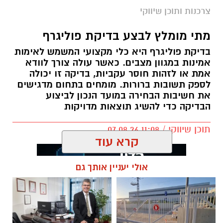
צרכנות ותוכן שיווקי
מתי מומלץ לבצע בדיקת פוליגרף
תגים:
תוספת אגירה למערכת
,
אגירת חשמל בסוללות
בדיקת פוליגרף היא כלי מקצועי המשמש לאימות
,
מערכת סולארית קרקעית
אמינות במגוון מצבים. כאשר עולה צורך לוודא
אמת או לזהות חוסר עקביות, בדיקה זו יכולה
לספק תשובות ברורות. מומחים בתחום מדגישים
את חשיבות הבחירה במועד הנכון לביצוע
הבדיקה כדי להשיג תוצאות מדויקות
תוכן שיווקי / 11:08 07.08.26
קרא עוד
אולי יעניין אותך גם
תגים:
בדיקת פוליגרף