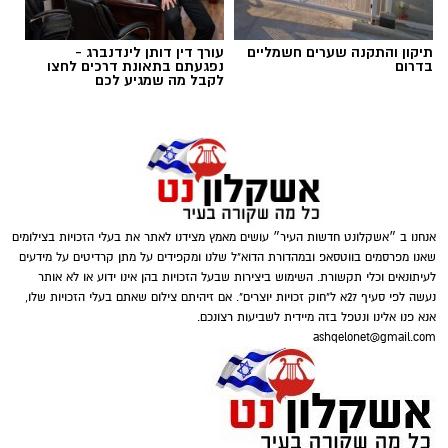
קרדיט תמונה magnific
תיקון והתקנה שערים חשמליים
עורך דין דותן לינדנברג -
בדרום
נפגעתם בתאונת דרכים לחצו
לקבל מה שמגיע לכם
למה דווקא מערכת סולארית קרקעית
?
כאשר שטח הגג אינו מספיק או שאינו מתאים
להתקנת פאנלים, הקרקע יכולה להפוך למשאב
משמעותי לייצור אנרגיה
.
מערכת סולארית
קרקעית
מאפשרת לתכנן את מיקום הפאנלים
אנחנו ב ״אשקלונט חדשות העיר״ עושים מאמץ מצידנו לאתר את בעלי הזכויות בצילומים
בצורה מיטבית, להתאים את זוויות ההתקנה לתנאי
שאנו מפרסמים בווטסאפ ובמהדורת הדוא"ל שלנו ומקפידים על מתן קרדיטים על מידעים
השטח ולבצע תחזוקה נגישה יותר לאורך זמן.
לעיתונאים וכלי תקשורת. השימוש ביצירות שבעל הזכויות בהן אינו ידוע או לא אותר
נעשה לפי סעיף 27א ל"חוק זכויות יוצרים". אם זיהיתם צילום שאתם בעלי הזכויות שלו,
בנוסף, מערכות קרקעיות מאפשרות במקרים רבים
magnific
אנא פנו אלינו ונטפל בזה מיידית לשביעות רצונכם.
הרחבה עתידית, בהתאם לצורכי האנרגיה של
ashqelonet@gmail.com
האתר. זו אחת הסיבות לכך שהן נפוצות במשקים
הבדיקה מבוססת על ניטור תגובות פיזיולוגיות של
חקלאיים, במפעלים, באזורי תעשייה ובפרויקטים
הגוף כמו דופק, לחץ דם וקצב נשימה המסייעות
מסחריים שבהם נדרש הספק גבוה יחסית. ככל
בזיהוי אי התאמות.
שהתכנון מבוצע בצורה מקצועית יותר כבר בשלבים