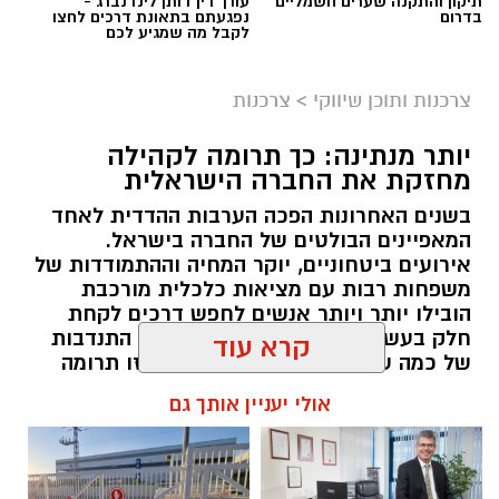
תיקון והתקנה שערים חשמליים
עורך דין דותן לינדנברג -
בדרום
נפגעתם בתאונת דרכים לחצו
לקבל מה שמגיע לכם
צרכנות ותוכן שיווקי
>
צרכנות
יותר מנתינה: כך תרומה לקהילה
מחזקת את החברה הישראלית
בשנים האחרונות הפכה הערבות ההדדית לאחד
המאפיינים הבולטים של החברה בישראל.
אירועים ביטחוניים, יוקר המחיה וההתמודדות של
magnific
משפחות רבות עם מציאות כלכלית מורכבת
הובילו יותר ויותר אנשים לחפש דרכים לקחת
הבדיקה מבוססת על ניטור תגובות פיזיולוגיות של
חלק בעשייה חברתית. עבור חלקם זו התנדבות
הגוף כמו דופק, לחץ דם וקצב נשימה המסייעות
של כמה שעות בחודש, עבור אחרים זו תרומה
בזיהוי אי התאמות.
כספית או העברת מוצרים חיוניים, אך המכנה
קרא עוד
המשותף לכולם הוא ההבנה שגם פעולה קטנה
ההחלטה על ביצוע בדיקת פוליגרף תלויה בנסיבות
יכולה ליצור שינוי משמעותי. עמותות הפועלות
אולי יעניין אותך גם
ברחבי הארץ מצליחות לחבר בין הרצון של
הספציפיות של כל מקרה. היא מתאימה במיוחד
הציבור לעזור לבין הצרכים האמיתיים בשטח,
כאשר קיימים חשדות או מחלוקות שדורשות בירור