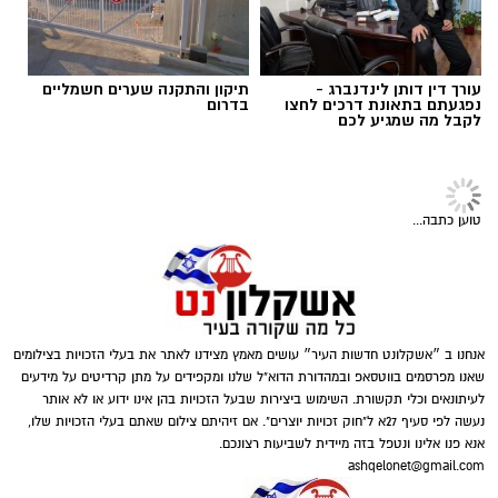
ולהפוך כל תרומה לסיוע שמגיע למי שזקוק לו
מעמיק. שילוב של שיטות מקצועיות מבטיח תהליך
בזמן הנכון ובדרך מכבדת.
אמין וממוקד. בנוסף חשוב לשקול את ההקשר
הרגשי והמשפטי לפני קבלת החלטה.
תוכן שיווקי / 10:04 06.08.26
עורך דין דותן לינדנברג -
תיקון והתקנה שערים חשמליים
במצבים רבים מומלץ לפנות למומחים מנוסים
נפגעתם בתאונת דרכים לחצו
בדרום
לקבל מה שמגיע לכם
שמבינים את הדקויות של התהליך.
בדיקת
פוליגרף
מאפשרת קבלת תמונה ברורה יותר
ומסייעת בקבלת החלטות מושכלות. תוצאות
תגים:
תרומה לנזקקים
,
תרומה לחיילים
,
תרומה
מדויקות תלויות גם בניסיון הבודק ובשימוש בציוד
טוען כתבה...
לניצולי שואה
מתקדם.
חשוב להבין שהבדיקה אינה מתאימה לכל מצב.
היא דורשת הסכמה מלאה של הנבדק ושיתוף
פעולה כדי להבטיח תוצאות תקפות. מומחי שגב
אנחנו ב ״אשקלונט חדשות העיר״ עושים מאמץ מצידנו לאתר את בעלי הזכויות בצילומים
שאנו מפרסמים בווטסאפ ובמהדורת הדוא"ל שלנו ומקפידים על מתן קרדיטים על מידעים
פוליגרף מדגישים את הצורך בהכנה נכונה לפני
לעיתונאים וכלי תקשורת. השימוש ביצירות שבעל הזכויות בהן אינו ידוע או לא אותר
הבדיקה. הכנה זו כוללת הסבר מפורט על השלבים
נעשה לפי סעיף 27א ל"חוק זכויות יוצרים". אם זיהיתם צילום שאתם בעלי הזכויות שלו,
השונים.
אנא פנו אלינו ונטפל בזה מיידית לשביעות רצונכם.