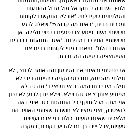
שאותה אני מנהלת באשקלון. הטיסות,ההזמנות
ולחץ העבודה נדחקו אל מול מבול ההודעות
והטלפונים שקיבלתי. "אורלי? התקשרו לקוחות
ומכרים רבים, "ראית מה קרה???",שאלו. לרגע
חששתי מעוד פיגוע או נפגעים בנפש חלילה, אך
חששותיי הופרכו במהירות. "איזו התנהגות ברברית,
אנחנו בהלם", תיארו בפניי לקוחות רבים את
הסיטואציה בטיסה המדוברת.
אז נכנסתי וראיתי את הסרטון ומה אומר לכם? , לא
נפלתי מהכיסא, וגם כוס הקפה שהייתה בידי לא
נפלה מידי בתדהמה. ודאי תשאלו ' מה זה לא
מפתיע אותך'? אז זהו שלא. שלא יובן לרגע לא נכון,
אני מגנה מכל תוקף כל התנהגות כזו. איני באה
להצטדק, ואני ממש לא חושבת שצוותי האוויר הם
מלאכים שאינם טועים. כולנו בני אדם ועושים
טעויות,אבל יש דרך גם להביע בקורת, במקרה