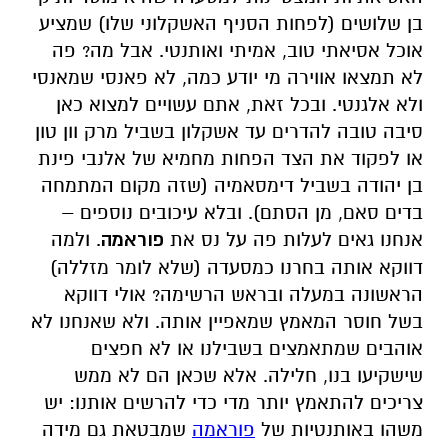
בן שלושים (לפחות הסניף האשקלוני שלו) שמציע
אוכל אסיאתי טוב, אמיתי ואותנטי. אבל מה? פה
לא תמצאו אווירה מי יודע כמה, לא פאנסי שמאנסי
ולא אלגנטי. ובכל זאת, אתם עשויים למצוא כאן
סיבה טובה להדרים עד אשקלון בשביל מרק וון טון
או לפקוד את הצד הפחות מחמיא של אלנבי פינת
בן יהודה בשביל דימסאמיה (שזה מקום המתמחה
בדים סאם, מן הסתם). ובלא עיכובים נוספים –
אנחנו גאים לעלות פה על נס את
פוראמה
. ולמה
דווקא אותה בחרנו כמסעדה (שלא לומר מזללה)
הראשונה במעלה ובראש הרשימה? אולי דווקא
בשל חוסר המאמץ שמאפיין אותה. ולא שאנחנו לא
אוהבים שמתאמצים בשבילנו או לא חפצים
שישקיעו בנו, חלילה. אלא שכאן הם לא ממש
צריכים להתאמץ יותר מדי כדי להרשים אותנו: יש
משהו באותנטיות של
פוראמה
שמבטאת גם מידה