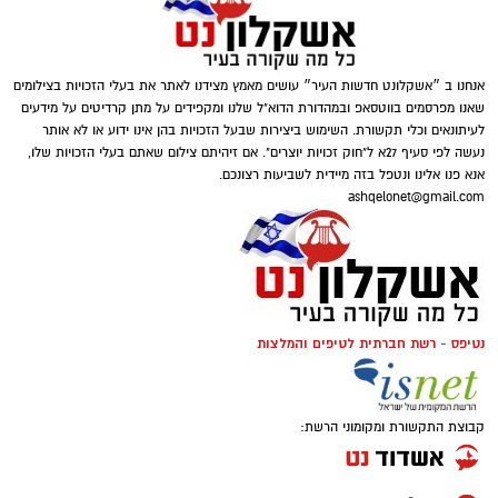
לניצולי שואה
מתקדם.
חשוב להבין שהבדיקה אינה מתאימה לכל מצב.
היא דורשת הסכמה מלאה של הנבדק ושיתוף
פעולה כדי להבטיח תוצאות תקפות. מומחי שגב
אנחנו ב ״אשקלונט חדשות העיר״ עושים מאמץ מצידנו לאתר את בעלי הזכויות בצילומים
שאנו מפרסמים בווטסאפ ובמהדורת הדוא"ל שלנו ומקפידים על מתן קרדיטים על מידעים
פוליגרף מדגישים את הצורך בהכנה נכונה לפני
לעיתונאים וכלי תקשורת. השימוש ביצירות שבעל הזכויות בהן אינו ידוע או לא אותר
הבדיקה. הכנה זו כוללת הסבר מפורט על השלבים
נעשה לפי סעיף 27א ל"חוק זכויות יוצרים". אם זיהיתם צילום שאתם בעלי הזכויות שלו,
השונים.
אנא פנו אלינו ונטפל בזה מיידית לשביעות רצונכם.
ashqelonet@gmail.com
בדיקת פוליגרף במסגרת תעסוקתית
במקומות עבודה שבהם נדרשת רמת אמינות
גבוהה, בדיקת פוליגרף יכולה לשמש כחלק מתהליך
נטיפס - רשת חברתית לטיפים והמלצות
קרדיט תמונה magnific
המיון. היא מסייעת למעסיקים לוודא שהמועמדים
עומדים בדרישות האתיות של התפקיד. תהליך זה
מתבצע תוך שמירה על פרטיות וחוקיות. מעסיקים
קבוצת התקשורת ומקומוני הרשת:
הצרכים החברתיים משתנים – והסיוע משתנה