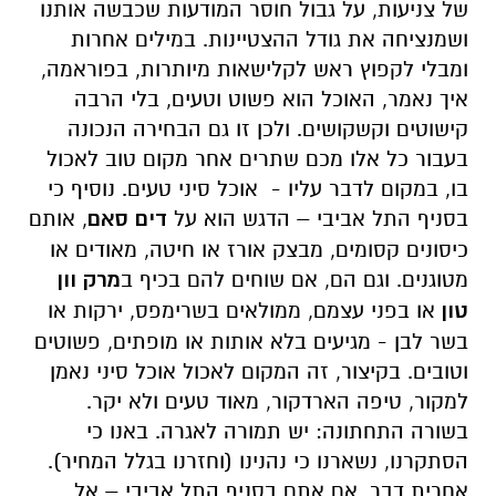
של צניעות, על גבול חוסר המודעות שכבשה אותנו
ושמנציחה את גודל ההצטיינות. במילים אחרות
ומבלי לקפוץ ראש לקלישאות מיותרות, בפוראמה,
איך נאמר, האוכל הוא פשוט וטעים, בלי הרבה
קישוטים וקשקושים. ולכן זו גם הבחירה הנכונה
בעבור כל אלו מכם שתרים אחר מקום טוב לאכול
בו, במקום לדבר עליו - אוכל סיני טעים. נוסיף כי
בסניף התל אביבי – הדגש הוא על
דים סאם
, אותם
כיסונים קסומים, מבצק אורז או חיטה, מאודים או
מטוגנים. וגם הם, אם שוחים להם בכיף ב
מרק וון
טון
או בפני עצמם, ממולאים בשרימפס, ירקות או
בשר לבן - מגיעים בלא אותות או מופתים, פשוטים
וטובים. בקיצור, זה המקום לאכול אוכל סיני נאמן
למקור, טיפה הארדקור, מאוד טעים ולא יקר.
בשורה התחתונה: יש תמורה לאגרה. באנו כי
הסתקרנו, נשארנו כי נהנינו (וחזרנו בגלל המחיר).
אחרית דבר, אם אתם בסניף התל אביבי – אל