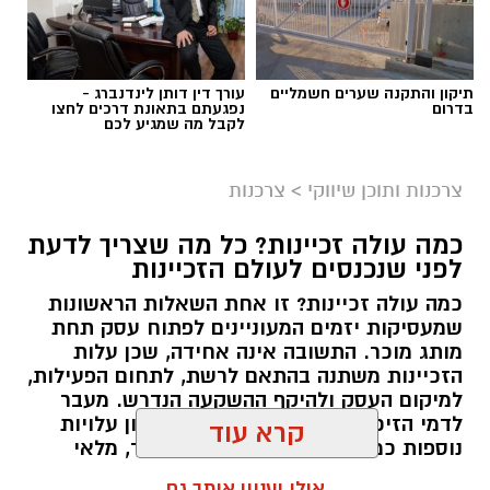
תוכן שיווקי / 10:04 06.08.26
תיקון והתקנה שערים חשמליים
עורך דין דותן לינדנברג -
בדרום
נפגעתם בתאונת דרכים לחצו
לקבל מה שמגיע לכם
צרכנות ותוכן שיווקי
>
צרכנות
תגים:
תרומה לנזקקים
,
תרומה לחיילים
,
תרומה
כמה עולה זכיינות? כל מה שצריך לדעת
לניצולי שואה
לפני שנכנסים לעולם הזכיינות
כמה עולה זכיינות? זו אחת השאלות הראשונות
שמעסיקות יזמים המעוניינים לפתוח עסק תחת
מותג מוכר. התשובה אינה אחידה, שכן עלות
הזכיינות משתנה בהתאם לרשת, לתחום הפעילות,
למיקום העסק ולהיקף ההשקעה הנדרש. מעבר
לדמי הזיכיון עצמם, יש להביא בחשבון עלויות
קרא עוד
נוספות כמו הקמת הסניף, רכישת ציוד, מלאי
ראשוני, שיווק והוצאות תפעול. לכן חשוב לבחון
אולי יעניין אותך גם