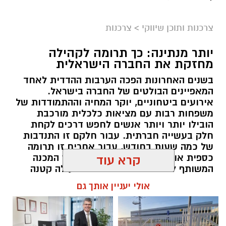
צרכנות ותוכן שיווקי
>
צרכנות
יותר מנתינה: כך תרומה לקהילה
מחזקת את החברה הישראלית
בשנים האחרונות הפכה הערבות ההדדית לאחד
המאפיינים הבולטים של החברה בישראל.
אירועים ביטחוניים, יוקר המחיה וההתמודדות של
משפחות רבות עם מציאות כלכלית מורכבת
הובילו יותר ויותר אנשים לחפש דרכים לקחת
חלק בעשייה חברתית. עבור חלקם זו התנדבות
של כמה שעות בחודש, עבור אחרים זו תרומה
כספית או העברת מוצרים חיוניים, אך המכנה
קרא עוד
המשותף לכולם הוא ההבנה שגם פעולה קטנה
יכולה ליצור שינוי משמעותי. עמותות הפועלות
אולי יעניין אותך גם
ברחבי הארץ מצליחות לחבר בין הרצון של
הציבור לעזור לבין הצרכים האמיתיים בשטח,
ולהפוך כל תרומה לסיוע שמגיע למי שזקוק לו
בזמן הנכון ובדרך מכבדת.