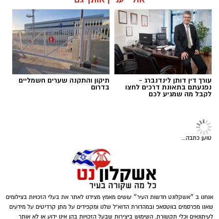
את התמונה המלאה לפני קבלת החלטה.
תוכן שיווקי / 09:57 06.08.26
קרדיט תמונה magnific
עורך דין דותן לינדנברג -
תיקון והתקנה שערים חשמליים
נפגעתם בתאונת דרכים לחצו
בדרום
לקבל מה שמגיע לכם
הצרכים החברתיים משתנים – והסיוע משתנה
תגים:
כמה עולה זכיינות
איתם
בעבר זוהו עמותות בעיקר עם חלוקת סלי מזון
טוען כתבה...
לקראת חגי ישראל, אך כיום תחומי הפעילות רחבים
הרבה יותר. לצד סיוע למשפחות המתמודדות עם
קושי כלכלי, פועלות עמותות רבות למען קשישים,
חיילים בודדים, ניצולי שואה ואנשים שנקלעו
למשבר בעקבות מחלה, אובדן מקום עבודה או
אנחנו ב ״אשקלונט חדשות העיר״ עושים מאמץ מצידנו לאתר את בעלי הזכויות בצילומים
שאנו מפרסמים בווטסאפ ובמהדורת הדוא"ל שלנו ומקפידים על מתן קרדיטים על מידעים
אירועים בלתי צפויים. המשמעות היא שתרומה
לעיתונאים וכלי תקשורת. השימוש ביצירות שבעל הזכויות בהן אינו ידוע או לא אותר