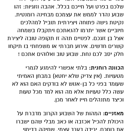
שלכם בפרט ועל חייכם בכלל. אהבה וזוגיות: זהו
שבוע נהדר לממש את עצמכם מבחינה רומנטית.
נקיטת גישה פתוחה ויצירתית תוביל למהלכים
חיוביים אשר יתרמו להנאתכם ויתקבלו בשמחה
אצל בן זוגכם. לפנויים תהה זו תקופה טובה ליצירת
קשרים חדשים. אירוע חברתי או משפחתי בו תיקחו
חלק יסב לכם נחת. שבוע טוב ואלוהים אתכם !
הכוונה רוחנית:
בלתי אפשרי להימנע לגמרי
מטעויות. (אין צדיק שלא יחטא) במבחן האמיתי
שעומד בפני כל בן-אנוש לא בודקים האם הוא לא
עשה כלל טעויות אלא מה הוא למד מכל טעות
וכיצד מתנהלים חייו לאחר מכן.
מאזניים:
המהות של השבוע הקרוב מדברת על
היכולת להכיל אכזבה או כאב מבלי שהם ישברו
את רוחכם. ירידה בערך עצמי, שחיקה בדימוי