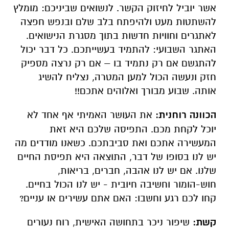
אשר יוביל לחיזוק הקשר. לנשואים שביניכם: מומלץ
להשתטות מעט ולהיפתח בלב שלם ובנפש חפצה
לאתגרים וחוויות חדשות בתוך מסגרת הנישואים.
האתגר השבועי: להתמיד בעשייתכם. כל דבר יכול
להתגשם אם רק נתמיד בו – אם רק נרצה מספיק
חזק ונעשה הכול למען המטרה, נצליח להשיג
אותה. שבוע מבורך ואלוהים אתכם!!
הכוונה רוחנית:
את העושר האמיתי אף אחד לא
יוכל לקחת מכם. התפיסה שלכם היא זאת
המעשירה אתכם ואת סביבתכם. כשאנו מודדים מה
יש לנו בסופו של דבר, התוצאה היא תפיסת החיים
שלנו. אם יש לנו אהבה, חברים, בריאות,
חוש-הומור וחשיבה חיובית - יש לנו הכול בחיים.
קחו לכם רגע וחשבו: האם אתם עשירים או עניים?
קשת:
שיפור ניכר בתחושה האישית, רוח נעורים