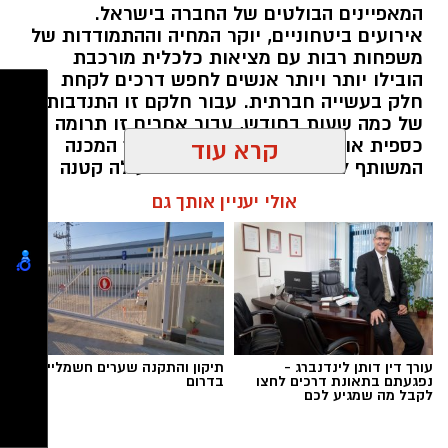
המאפיינים הבולטים של החברה בישראל.
אירועים ביטחוניים, יוקר המחיה וההתמודדות של
משפחות רבות עם מציאות כלכלית מורכבת
הובילו יותר ויותר אנשים לחפש דרכים לקחת
חלק בעשייה חברתית. עבור חלקם זו התנדבות
של כמה שעות בחודש, עבור אחרים זו תרומה
כספית או העברת מוצרים חיוניים, אך המכנה
קרא עוד
המשותף לכולם הוא ההבנה שגם פעולה קטנה
יכולה ליצור שינוי משמעותי. עמותות הפועלות
אולי יעניין אותך גם
ברחבי הארץ מצליחות לחבר בין הרצון של
הציבור לעזור לבין הצרכים האמיתיים בשטח,
ולהפוך כל תרומה לסיוע שמגיע למי שזקוק לו
בזמן הנכון ובדרך מכבדת.
תוכן שיווקי / 10:04 06.08.26
עורך דין דותן לינדנברג -
תיקון והתקנה שערים חשמליים
נפגעתם בתאונת דרכים לחצו
בדרום
לקבל מה שמגיע לכם