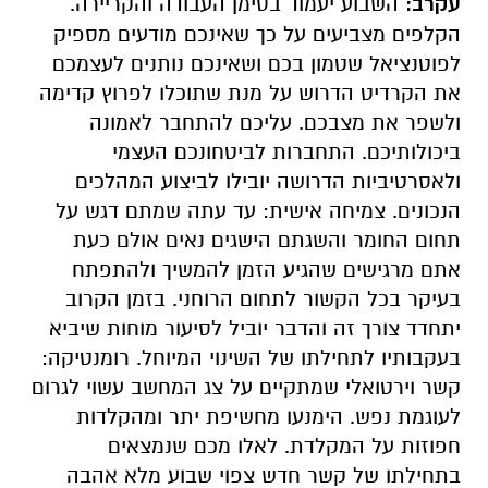
עקרב:
השבוע יעמוד בסימן העבודה והקריירה.
הקלפים מצביעים על כך שאינכם מודעים מספיק
לפוטנציאל שטמון בכם ושאינכם נותנים לעצמכם
את הקרדיט הדרוש על מנת שתוכלו לפרוץ קדימה
ולשפר את מצבכם. עליכם להתחבר לאמונה
ביכולותיכם. התחברות לביטחונכם העצמי
ולאסרטיביות הדרושה יובילו לביצוע המהלכים
הנכונים. צמיחה אישית: עד עתה שמתם דגש על
תחום החומר והשגתם הישגים נאים אולם כעת
אתם מרגישים שהגיע הזמן להמשיך ולהתפתח
בעיקר בכל הקשור לתחום הרוחני. בזמן הקרוב
יתחדד צורך זה והדבר יוביל לסיעור מוחות שיביא
בעקבותיו לתחילתו של השינוי המיוחל. רומנטיקה:
קשר וירטואלי שמתקיים על צג המחשב עשוי לגרום
לעוגמת נפש. הימנעו מחשיפת יתר ומהקלדות
חפוזות על המקלדת. לאלו מכם שנמצאים
בתחילתו של קשר חדש צפוי שבוע מלא אהבה