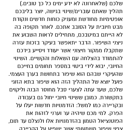
שלכם (שלאחרונה לא ידע ימים כל כך טובים.)
תהליך שאתם עוברים/שינוי בגישה, יוצר בליבכם
אופטימיות מחודשת ומעניק כוחות חדשים ונקודת
מבט חיובית על הסובב אתכם. לאחר תקופה בה
לא הייתם במיטבכם, מתחילים לראות השבוע את
ניצני השיפור. הדבר יתאפשר בעיקר בזכות עזרה
שתקבלו ממקור חיצוני אשר יעודד ויסייע בידכם
להתמודד בהצלחה עם השאלות והקשיים. השינוי
החיובי, יבוא לידי ביטוי במספר תחומים בחייכם
שהעיקרי שבהם הוא שיפור בתחושת בערך העצמי.
פועל יוצא של התהליך הזה הוא שיפור בתא הזוגי
שלכם, שעד עתה לצערי סבל מחוסר הבנה וליקוים
בתקשורת. כמובן ששינוי חיובי יחול גם בעבודה
ובקריירה כמו למשל: הזדמנויות חדשות יעלו על
הפרק. למי מכם שיהיה ער וערני לזהות את
הפוטנציאל הטמון בהזדמנויות אלו ולנצלם עד תום,
צפוי שיפור משמעותי אשר ישפיע על הקריירה