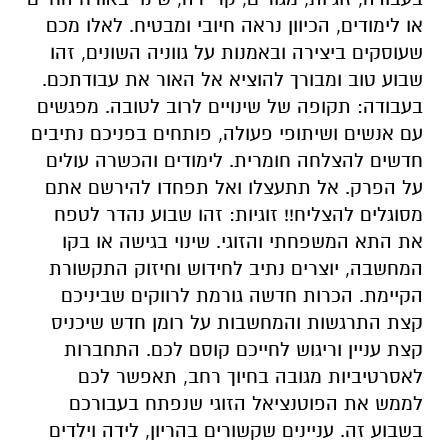
או לימודים, הכיוון נראה חיובי ומבטיח. לאלו מכם
שעוסקים ביצירה ובאמנות על גווניה השונים, זהו
שבוע טוב ומבורך להוציא אל האור את עבודתכם.
בעבודה: תקופה של שינויים לרוב לטובה. מפגשים
עם אנשים ושיתופי פעולה, פותחים בפניכם נתיבים
חדשים להצלחה חומרית. לימודים והכשרה עולים
על הפרק. אל תתעצלו ואל תפחדו להירשם אתם
מסוגלים להצליח!! זוגיות: זהו שבוע נהדר לטפח
את התא המשפחתי והזוגי. שינוי בגישה או בקו
המחשבה, יוצרים נתיב לחידוש וחיזוק התקשורת
הקיימת. הכרות חדשה גורמת לרווקים שביניכם
קצת התרגשות והמחשבות על רומן חדש שיכניס
קצת עניין וריגוש לחייכם קוסם לכם. התחברות
לאסרטיביות מגובה בחיוך רחב, תאפשר לכם
לממש את הפוטנציאל הזוגי שנפתח בעבורכם
בשבוע זה. עניינים שקשורים בהריון, לידה וילדים