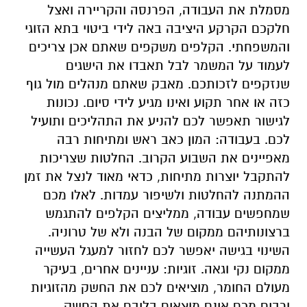
מסמלת את העבודה, הפרנסה והקריירה ואצל
חלקכם הקרקע היציבה באה לידי ביטוי בתא הזוגי
והמשפחתי. הקלפים משקפים שאתם אכן צריכים
לעמוד על המשמר לבל תאבדו את הישגים
שנזקפים לזכותכם. מאבק שאתם מנהלים מול גוף
כזה או אחר תקוע ואינו מגיע לידי סיום. נכונות
לגישור תאפשר לכם להניע את התהליכים ותועיל
לכם. בעבודה: המון כאב ראש ומתיחות רבה
מאפיינים את השבוע הקרוב. החלטות שצריכות
להתקבל יוצרות מתיחות, כדאי מאוד לנצל את זמן
ההמתנה להחלטות ולשיפור עמדות. לאלו מכם
שמחפשים עבודה, ממליצים הקלפים להתגמש
ברצונותיהם ממקום של הבנה ולא של טרוניה.
השינוי בגישה יאפשר לכם לחזור למעגל העשייה
ממקום נקי וגאה. זוגיות: עניינים אחרים, בעיקר
מעולם החומר, מוציאים לכם את החשק מהזוגיות
ורבים מכם אינם מוצאים בליבם את החשק