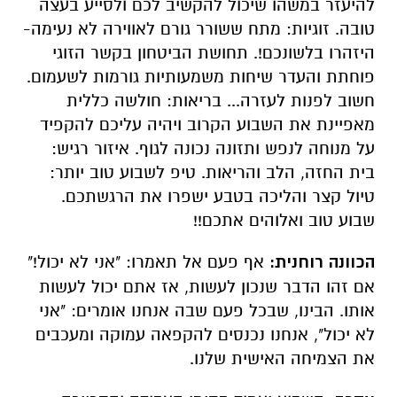
להיעזר במשהו שיכול להקשיב לכם ולסייע בעצה
טובה. זוגיות: מתח ששורר גורם לאווירה לא נעימה-
היזהרו בלשונכם!. תחושת הביטחון בקשר הזוגי
פוחתת והעדר שיחות משמעותיות גורמות לשעמום.
חשוב לפנות לעזרה... בריאות: חולשה כללית
מאפיינת את השבוע הקרוב ויהיה עליכם להקפיד
על מנוחה לנפש ותזונה נכונה לגוף. איזור רגיש:
בית החזה, הלב והריאות. טיפ לשבוע טוב יותר:
טיול קצר והליכה בטבע ישפרו את הרגשתכם.
שבוע טוב ואלוהים אתכם!!
הכוונה רוחנית:
אף פעם אל תאמרו: "אני לא יכול!"
אם זהו הדבר שנכון לעשות, אז אתם יכול לעשות
אותו. הבינו, שבכל פעם שבה אנחנו אומרים: "אני
לא יכול", אנחנו נכנסים להקפאה עמוקה ומעכבים
את הצמיחה האישית שלנו.