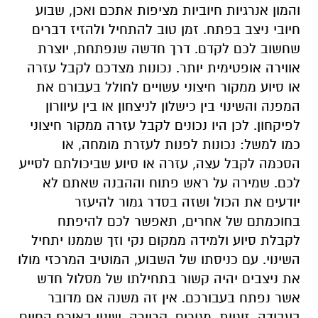
והמון אנרגיות חיוביות מציפות אתכם ואכן, שבוע
חיובי ניצב בפתח. זמן טוב להתחיל ולהזיז דברים
שחשוב לכם לקדם. דרך חדשה שנפתחת, יוצרת
אווירה אופטימית יותר. נכונות מצדכם לקבל עזרה
או סיוע ממקור חיצוני עשויים לחולל בעבורם את
המפנה והשינוי בין כישלון לניצחון או בין עיוורון
לפיקחון. לכן היו נכונים לקבל עזרה ממקור חיצוני
כמו למשל: נכונות לפנות לעזרת מומחה, או
הסכמה לקבל עצה, עזרה או סיוע שביכולתם לסייע
לכם. שמירה על ראש פתוח וההבנה שאתם לא
יודעים את הכול ושזה בסדר גמור להיעזר
בחוכמתם של אחרים, תאפשר לכם להיפתח
לקבלת סיוע ולמידה ממקום נקי וזך שממנו יתחיל
השינוי. עם כניסתו של השבוע, המוטיב המרכזי מולו
את ניצבים יהיה קשור בתחילתו של מסלול חדש
אשר נפתח בעבורכם. אין זה משנה אם מדובר
בעבודה, זוגיות, מגורים, קריירה, שינוי באורח החיים