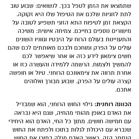
שתמצאו את הזמן לטפל בכך. לנשואים: שבוע טוב
לתת לזוגיות שלכם את הטיפול שלו היא זקוקה.
הקצאת זמן לטיפוח התא הזוגי תשפיע לטובה על
מישורים נוספים בחייכם. צמיחה אישית: משיכה
והתעניינות בעולם הרוח על היבטיו וגווניו השונים
עולים על הפרק ומוחכם ולבכם מאותתים לכם שהם
חשים צימאון לידע כזה או אחר שיאפשר לכם
להמשיך ולצמוח. הרשמה ללמידה והעשרה כזו או
אחרת תרווה את צימאונכם הרוחני. טיול או חופשה
קצרה עולים על הפרק. שבוע מבורך ואלוהים
אתכם.
הכוונה רוחנית:
גילוי החוש הרוחני, הוא שמבדיל
את האדם באופן מהותי מהחיה, שגם היא נבראה
עם חמישה חושים. מתוך כל החי, האדם הוא היחידי
שנברא עם היכולת לגלות בתוכו ולפתח את החוש
הנסתר הזה. כאשר האדם מגלה בתוכו את החוש