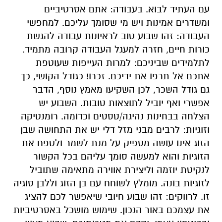
עם העתיד לבוא. בעבודה: אתם אסרטיביים
ומשדרים אמינות ויש מי שסומך עליכם. למחפשי
העבודה: זהו שבוע טוב לראיונות עבודה להגשת
כורות חיים, חזרה למעגל העבודה קרובה מתמיד.
לתלמידים שביניכם: למרות העייפות שעוטפת
אתכם אל תרפו את ידיכם. זכרו! כגודל הקושי, כך
גם גודל השכר, לכן השקיעו מאמץ נוסף, הדבר
אפשרי ואף יוביל לתוצאות טובות. השבוע יש
הצלחה בבחינות נהיגה/טסטים וכדומה. רומנטיקה
וזוגיות: לרבים מבני מזל דלי יש את התחושה שבן
הזוג אינו עושה מספיק על מנת לשמר ולטפח את
הזוגיות והוא למעשה סומך עליהם בכל הקשור
לנקיטת יוזמה וליצירת אווירה מתאימה שתוביל
לזוגיות בונה. מומלץ לשוחח עם בן הזוג וללבן סוגיה
זו. לרווקים: זהו שבוע חיובי שיאפשר לכם להציג
את עצמכם באור הנכון. שימוש מושכל באסרטיביות