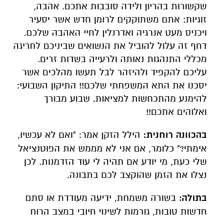
שקשורות בהריון ולידה סובבות אתכם. אהבה,
זוגיות: אתם משתוקקים לרומן חדש אשר יסעיר
ויכניס מעט אנרגיה ואדרנלין לחיי האהבה שלכם.
דחף זה עלול להוביל את הנשואים שביניכם לחריגה
מכללי התנהגות נאותה ולרעייה בשדות זרים.
עליכם להקפיד ולהיזהר לבל תעשו מהלכים אשר
יסכנו את התא המשפחתי שלכם!! התיקון השבועי:
להימנע מהתכחשות למציאות. שבוע מבורך
ואלוהים אתכם!!
בהכוונה רוחנית:
הילל הזקן אמר: "ואם לא עכשיו,
אימתי?" כלומר, אם אני לא מממש את הפוטנציאל
שלי כעת, מי יודע אם תהיה לי עוד הזדמנות. לכן
נצלו את הזמן שהוקצב לכם בתבונה.
בתולה:
בשורה משמחת, ידיעה מעודדת או סתם
חדשות טובות, גורמות לשינוי חיובי במצב הרוח