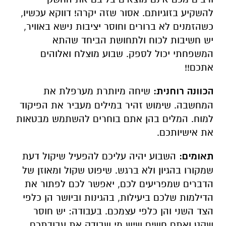
להשקיע בזוגיותם. אסור שזה יקרה! דווקא עכשיו,
כשהזמנים לא ברורים וחוסר יציבות נישא באוויר,
יש חשיבות לכוח ולתחושת הביחד שהתא
המשפחתי יכול לספק. שבוע מוצלח ואלוהים
אתכם!!
הכוונה רוחנית:
שיחה מיותרת מערפלת את
המחשבה. שימוש זהיר במילים מעביר את הפיקוד
למוח. המלים בהן אתם בוחרים להשתמש מבטאות
את אישיותכם.
תאומים:
השבוע יהיה עליכם להפעיל שיקול דעת
שמקורו בהגיון ולא ברגש. שיפוט שקול ומאוזן של
הדברים שמפריעים לכם, יאפשר לכם לפתור את
הדילמות שלכם ביעילות, בהגינות וביושר הן כלפי
הצד השני והן כלפי עצמכם. בעבודה: יש חוסר
שקט ואתם חשים שיש מי שבודק את עבודתכם