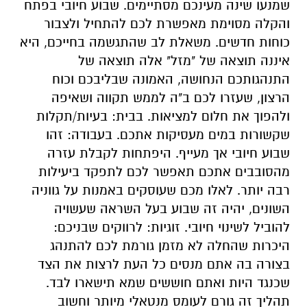
שמנעו שינה מעינכם מסתיימים. שבוע חיובי בפתח
והקלה מסוימת מאפשרת לכם להתחיל ולצבור
כוחות חדשים. משאלת לב שהתגשמה בחייכם, היא
איננה תוצאה של "מזל" אלה תוצאה של
התנהגותכם הנחושה, האמונה שבליבכם וכוח
הרצון, שעזרו לכם ב"ה לממש תקווה ושאיפה
ולהפוך את חלום למציאות. בבית: בעיות/תקלות
שקשורות במים מעסיקות אתכם. בעבודה: זהו
שבוע חיובי אך מעייף. היפתחות לקבלת עזרה
מהסובבים אתכם תאפשר לכם לתפקד ביעילות
רבה יותר. לאלו מכם שעוסקים באמנות על גווניה
השונים, יהיה זה שבוע בעל השראה שעשויה
להוביל לשינוי חיובי. זוגיות: לרווקים שבניכם:
היכרות שהחלה לא מזמן גורמת לכם להתנהג
בצורה בה אתם מנסים כל העת לרצות את הצד
שכנגד היות ואתם חוששים שמא תישארו לבד.
תהליך זה גורם לעומס מנטאלי מיותר וחשוב