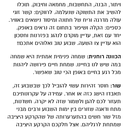
ויתור, הבנה, התחשבות, מחמאה וחיבוק. תוכלו
להשיב את התשוקה שנעלמה. לרווקים: קשר זוגי
עולה מדרגה וריח של חתונה ומיסוד נישאים באוויר.
כספים: הקלה ושיפור בתחום זה נראים באופק.
יחד עם זאת, עדיין מוקדם לנהוג בפזרנות וחסכון
הוא עדיין צו השעה. שבוע טוב ואלוהים אתכם!!
הכוונה רוחנית:
שמחה פנימית אמתית היא שמחה
במה שיש לנו בחיינו. שמחת חיים פירושה ליהנות
מכל רגע בחיים באופן הכי טוב שאפשר.
שור:
חוסר זהירות עשוי להוביל לכך שבשבוע זה,
תאבדו הישג כזה או אחר. עמידה על עקרונותיכם
תעזור לכם להגן ולשמור שזה לא יקרה. חשדנות,
מתח ודאגה שזורים בין ימות השבוע ורבים מבני
מזל שור חשים בהתערערותה של שהקרקע היציבה
שמתחת לרגליהם. אצל חלקכם הקרקע היציבה