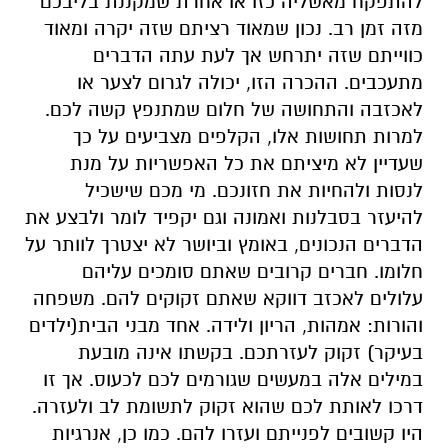
להתפקח מאשליה כזו או אחרת שמקננת בליבכם
מזה זמן רב. נכון שמאוד רציתם שזה יקרה ומאוד
כווייתם שזה יתרחש אך לעת עתה הדברים
מתעכבים. ההכרה הזו, יכולה לגרום לצער או
לאכזבה והתחושה של חלום שמתנפץ קשה לכם.
למרות תחושות אלו, הקלפים מצביעים על כך
שעדיין לא מיציתם את כל האפשריות על מנת
לנסות ולהחיות את חזונכם. מי מכם שישכיל
להיעזר בסבלנות ואמונה וגם יקפיד לומר ולבצע את
הדברים הנכונים, באומץ וביושר לא יצטרך לוותר על
חלומו. חברים קרובים שאתם סומכים עליהם
עלולים לאכזב דווקא שאתם זקוקים להם. משפחה
והורות: אמהות, הריון ולידה. אחד מבני הבית(ילדים
בעיקר) זקוק לעזרתכם. בקשתו אינה מובעת
במילים אלה במעשים שגורמים לכם לכעוס. אך זו
דרכו לאותת לכם שהוא זקוק לתשומת לב ולעזרה.
היו קשובים לפנייתם ועזרו להם. כמו כן, אנרגיות