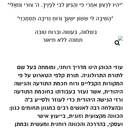
"יִהְיוּ לְרָצון אִמְרֵי פִי וְהֶגְיון לִבִּי לְפָנֶיךָ. ה' צוּרִי וְגואֲלִי"
"הָשִׁיבָה לִּי שְׂשׂוֹן יִשְׁעֶךָ וְרוּחַ נְדִיבָה תִסְמְכֵנִי"
בשלווה, בענווה וברוח טובה
עוזי הכוהן
הינו מדריך רוחני, ומומחה בעל שם
לתורת התרולוגיה. תורת קלפי הטארוט על פי
המקורות הקבליים ורוח חכמת התודעה והגישה
היהודית, אשר נעזר בעבודתו בחוכמת התודעה
ורזי הגישה היהודית כדי לעוזר ולסייע ב"ה
ובהצלחה רבה לאנשים רבים במגוון תחומים כגון:
הכוונה מקצועית וזוגית, בייעוץ אישי
ועסקי,
בהדרכה
והכוונה רוחנית ומעשית ובמתן